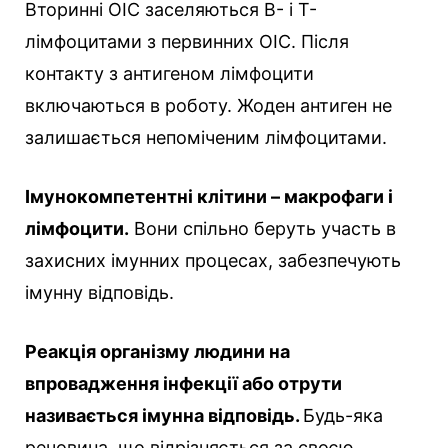
Вторинні ОІС заселяються В- і Т-
лімфоцитами з первинних ОІС. Після
контакту з антигеном лімфоцити
включаються в роботу. Жоден антиген не
залишається непоміченим лімфоцитами.
Імунокомпетентні клітини – макрофаги і
лімфоцити.
Вони спільно беруть участь в
захисних імунних процесах, забезпечують
імунну відповідь.
Реакція організму людини на
впровадження інфекції або отрути
називається імунна відповідь.
Будь-яка
речовина, що відрізняється за своєю