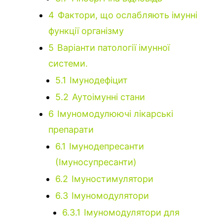
4
Фактори, що ослабляють імунні
функції організму
5
Варіанти патології імунної
системи.
5.1
Імунодефіцит
5.2
Аутоімунні стани
6
Імуномодулюючі лікарські
препарати
6.1
Імунодепресанти
(Імуносупресанти)
6.2
Імуностимулятори
6.3
Імуномодулятори
6.3.1
Імуномодулятори для