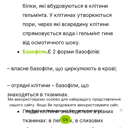
білки, які вбудовуються в клітини
гельмінта. У клітинах утворюються
пори, через які всередину клітини
спрямовується вода і гельмінт гине
від осмотичного шоку.
Базофіли
.
Є 2 форми базофілів:
– власне базофіли, що циркулюють в крові;
– огрядні клітини – базофіли, що
знаходяться в тканинах.
Ми використовуємо cookies для найкращого представлення
нашого сайту. Якщо Ви продовжите використовувати сайт,
ми будемо вважати що Вас це влаштовує.
Гладкі клітини знаходяться в різних
Ok
тканинах: в легенях, в слизових