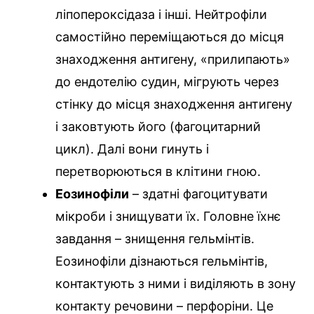
ліпопероксідаза і інші. Нейтрофіли
самостійно переміщаються до місця
знаходження антигену, «прилипають»
до ендотелію судин, мігрують через
стінку до місця знаходження антигену
і заковтують його (фагоцитарний
цикл). Далі вони гинуть і
перетворюються в клітини гною.
Еозинофіли
– здатні фагоцитувати
мікроби і знищувати їх. Головне їхнє
завдання – знищення гельмінтів.
Еозинофіли дізнаються гельмінтів,
контактують з ними і виділяють в зону
контакту речовини – перфоріни. Це