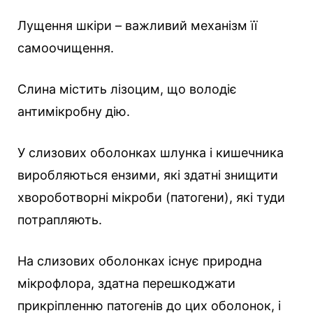
Лущення шкіри – важливий механізм її
самоочищення.
Слина містить лізоцим, що володіє
антимікробну дію.
У слизових оболонках шлунка і кишечника
виробляються ензими, які здатні знищити
хвороботворні мікроби (патогени), які туди
потрапляють.
На слизових оболонках існує природна
мікрофлора, здатна перешкоджати
прикріпленню патогенів до цих оболонок, і