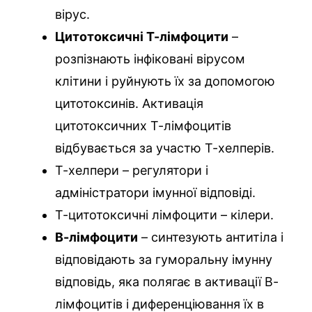
вірус.
Цитотоксичні Т-лімфоцити
–
розпізнають інфіковані вірусом
клітини і руйнують їх за допомогою
цитотоксинів. Активація
цитотоксичних Т-лімфоцитів
відбувається за участю Т-хелперів.
Т-хелпери – регулятори і
адміністратори імунної відповіді.
Т-цитотоксичні лімфоцити – кілери.
В-лімфоцити
– синтезують антитіла і
відповідають за гуморальну імунну
відповідь, яка полягає в активації В-
лімфоцитів і диференціювання їх в