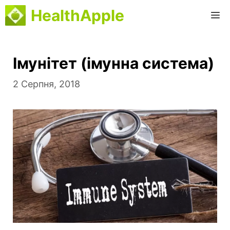
Перейти
HealthApple
M
до
вмісту
Імунітет (імунна система)
2 Серпня, 2018