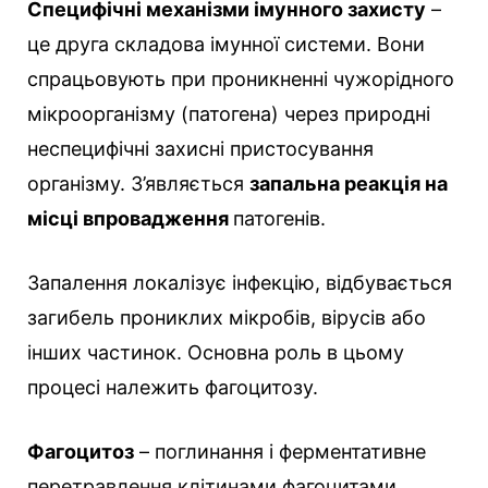
Специфічні механізми імунного захисту
–
це друга складова імунної системи. Вони
спрацьовують при проникненні чужорідного
мікроорганізму (патогена) через природні
неспецифічні захисні пристосування
організму. З’являється
запальна реакція на
місці впровадження
патогенів.
Запалення локалізує інфекцію, відбувається
загибель прониклих мікробів, вірусів або
інших частинок. Основна роль в цьому
процесі належить фагоцитозу.
Фагоцитоз
– поглинання і ферментативне
перетравлення клітинами фагоцитами