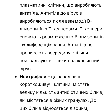
плазматичні клітини, що виробляють
антитіла. Антитіла до вірусів
виробляються після взаємодії В-
лімфоцитів з Т-хелперами. Т-хелпери
сприяють розмноженню В-лімфоцитів
і їх диференціювання. Антитіла не
проникають всередину клітини і
нейтралізують тільки позаклітинний
вірус.
Нейтрофіли
– це неподільні і
короткоживучі клітини, містять
велику кількість антибіотичних білків,
які містяться в різних гранулах. До
цих білків відносяться лізоцим,