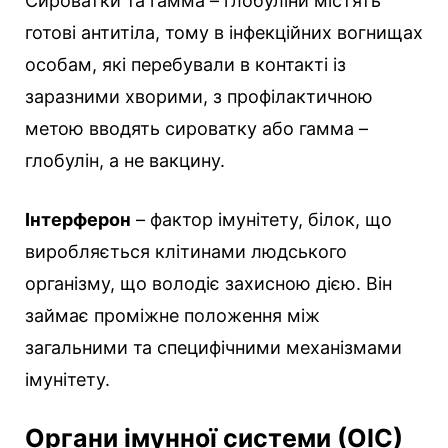
Сироватки та гамма – глобуліни містять
готові антитіла, тому в інфекційних вогнищах
особам, які перебували в контакті із
заразними хворими, з профілактичною
метою вводять сироватку або гамма –
глобулін, а не вакцину.
Інтерферон
– фактор імунітету, білок, що
виробляється клітинами людського
організму, що володіє захисною дією. Він
займає проміжне положення між
загальними та специфічними механізмами
імунітету.
Органи імунної системи (ОІС)