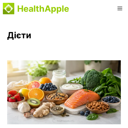
Перейти
HealthApple
M
до
вмісту
Дієти