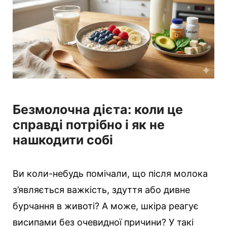
і
ї
Безмолочна дієта: коли це
справді потрібно і як не
нашкодити собі
Ви коли-небудь помічали, що після молока
з’являється важкість, здуття або дивне
бурчання в животі? А може, шкіра реагує
висипами без очевидної причини? У такі