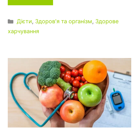
К
Дієти
,
Здоров'я та організм
,
Здорове
а
харчування
т
е
г
о
р
і
ї