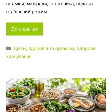
вітаміни, мінерали, клітковина, вода та
стабільний режим.
Докладніше
К
Дієти
,
Здоров'я та організм
,
Здорове
а
харчування
т
е
г
о
р
і
ї