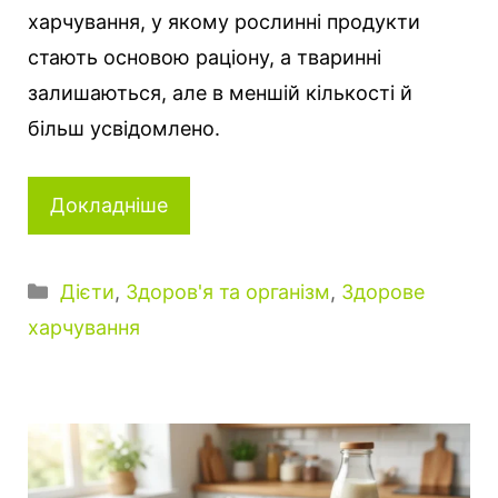
харчування, у якому рослинні продукти
стають основою раціону, а тваринні
залишаються, але в меншій кількості й
більш усвідомлено.
Докладніше
К
Дієти
,
Здоров'я та організм
,
Здорове
а
харчування
т
е
г
о
р