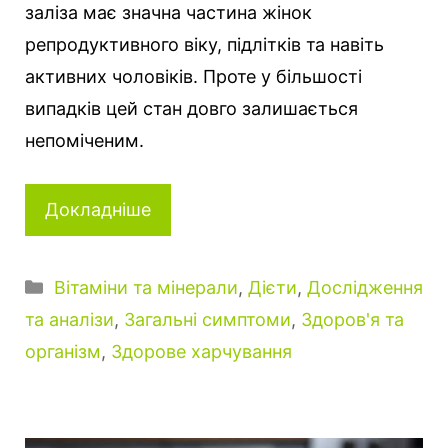
заліза має значна частина жінок
репродуктивного віку, підлітків та навіть
активних чоловіків. Проте у більшості
випадків цей стан довго залишається
непоміченим.
Докладніше
К
Вітаміни та мінерали
,
Дієти
,
Дослідження
а
та аналізи
,
Загальні симптоми
,
Здоров'я та
т
організм
,
Здорове харчування
е
г
о
р