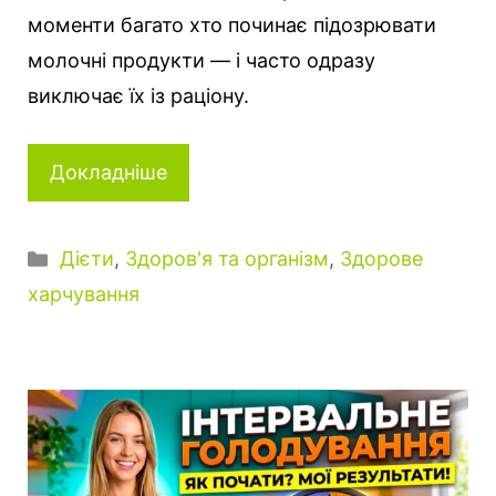
моменти багато хто починає підозрювати
молочні продукти — і часто одразу
виключає їх із раціону.
Докладніше
К
Дієти
,
Здоров'я та організм
,
Здорове
а
харчування
т
е
г
о
р
і
ї