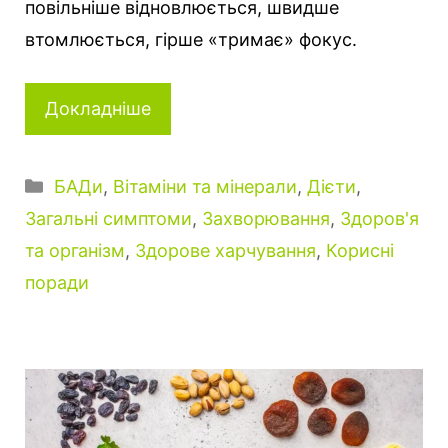
повільніше відновлюється, швидше
втомлюється, гірше «тримає» фокус.
Докладніше
К
БАДи
,
Вітаміни та мінерали
,
Дієти
,
а
Загальні симптоми
,
Захворювання
,
Здоров'я
т
та організм
,
Здорове харчування
,
Корисні
е
поради
г
о
р
і
ї