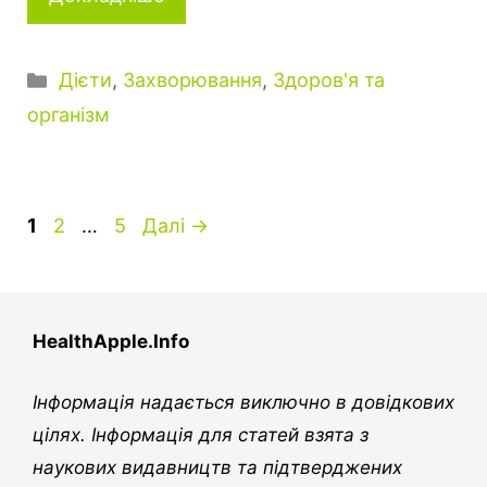
К
Дієти
,
Захворювання
,
Здоров'я та
а
організм
т
е
г
о
С
С
С
1
2
…
5
Далі
→
р
т
т
т
і
о
о
о
ї
р
р
р
HealthApple.Info
і
і
і
н
н
н
Інформація надається виключно в довідкових
к
к
к
цілях. Інформація для статей взята з
наукових видавництв та підтверджених
а
а
а