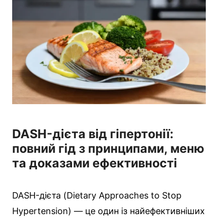
і
ї
DASH-дієта від гіпертонії:
повний гід з принципами, меню
та доказами ефективності
DASH-дієта (Dietary Approaches to Stop
Hypertension) — це один із найефективніших