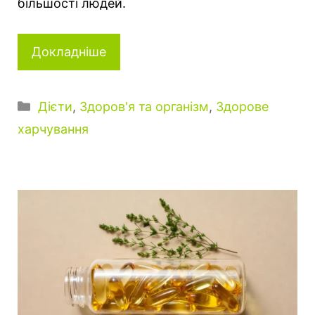
більшості людей.
Докладніше
К
Дієти
,
Здоров'я та організм
,
Здорове
а
харчування
т
е
г
о
р
і
ї