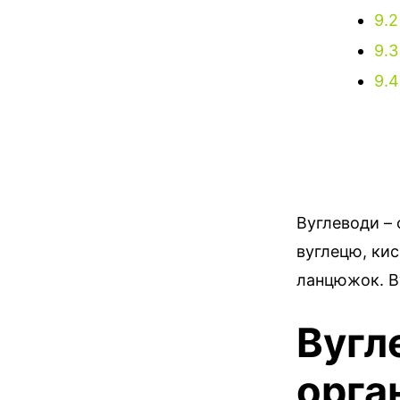
9.2
9.3
9.4
Вуглеводи – 
вуглецю, кис
ланцюжок. Ву
Вугле
орга