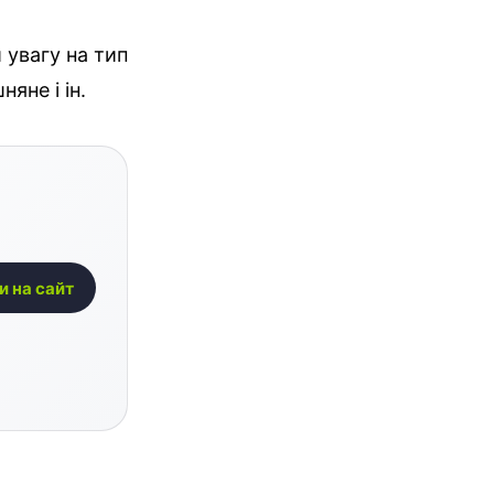
 увагу на тип
яне і ін.
и на сайт