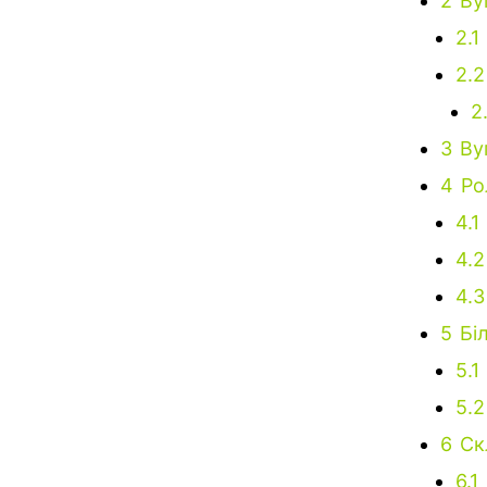
2
Ву
2.1
2.2
2
3
Ву
4
Ро
4.1
4.2
4.3
5
Бі
5.1
5.2
6
Ск
6.1