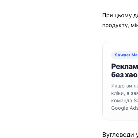
При цьому дл
продукту, мін
Sawyer Ma
Реклама
без хао
Якщо ви пр
кліки, а з
команда S
Google Ads
Вуглеводи 