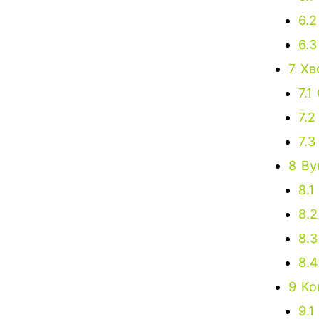
6.2
6.3
7
Хв
7.1
7.2
7.3
8
Ву
8.1
8.2
8.3
8.4
9
Ко
9.1