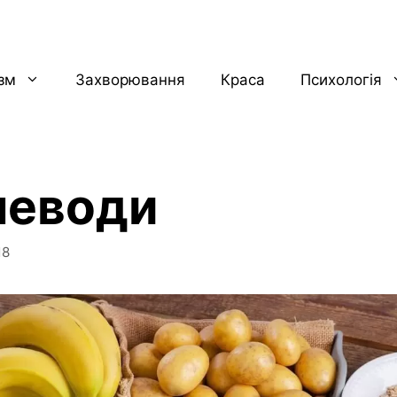
ізм
Захворювання
Краса
Психологія
леводи
18