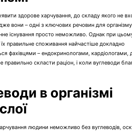
явити здорове харчування, до складу якого не вх
дже вони – одні з ключових речовин для організм
інне існування просто неможливо. Однак при цьом
 їх правильне споживання найчастіше докладно
я фахівцями – ендокринологами, кардіологами, д
е правильно скласти раціон, і коли вуглеводи благ
еводи в організмі
слої
харчування людини неможливо без вуглеводів, оск