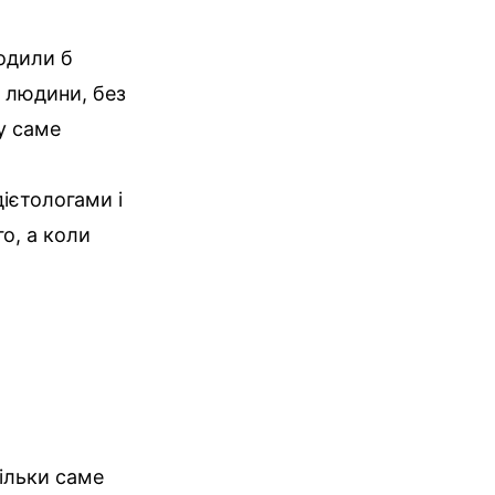
одили б
у людини, без
у саме
ієтологами і
о, а коли
ільки саме