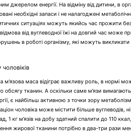
ним джерелом енергії. На відміну від дитини, в орга
вані необхідні запаси і не налагоджені метаболічн
итичних ситуаціях можуть якийсь час прожити без
відмова від вуглеводної їжі на довгий час може п
рушень в роботі організму, які можуть викликати 
 чоловіків
іка м’язова маса відіграє важливу роль, в нормі м
о обсягу тканин. А оскільки саме м’язи вимагают
ергії, є найбільш активною з точки зору метаболі
 раціон чоловіка може містити більше вуглеводів, н
д, 1 кг м’язів на добу здатний спалити до 110 ккал,
ення жирової тканини потрібно в два-три рази ме