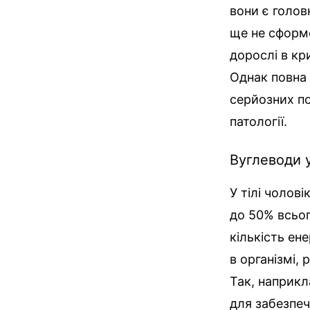
вони є голов
ще не сформо
дорослі в кр
Однак повна 
серйозних по
патології.
Вуглеводи у
У тілі чолов
до 50% всьог
кількість ен
в організмі,
Так, наприкла
для забезпеч