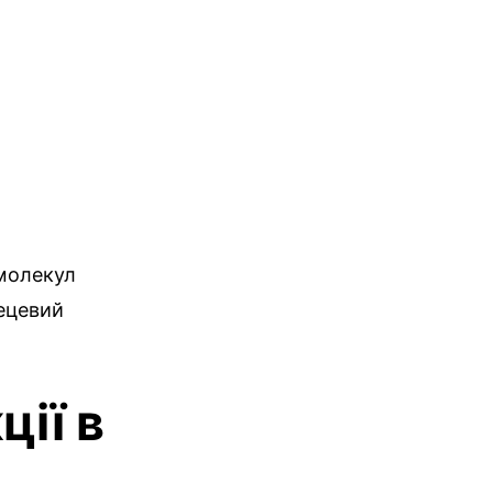
 молекул
лецевий
ції в