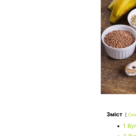
Зміст
Схо
1
Вуг