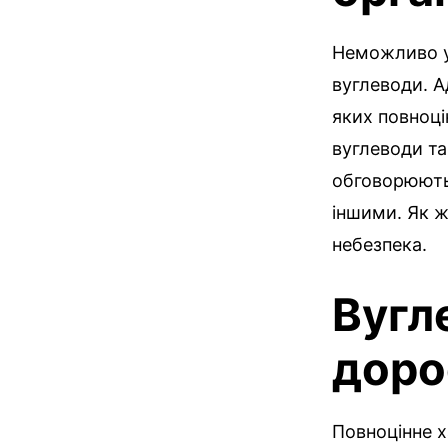
Неможливо у
вуглеводи. А
яких повноц
вуглеводи та
обговорюютьс
іншими. Як ж
небезпека.
Вугл
доро
Повноцінне 