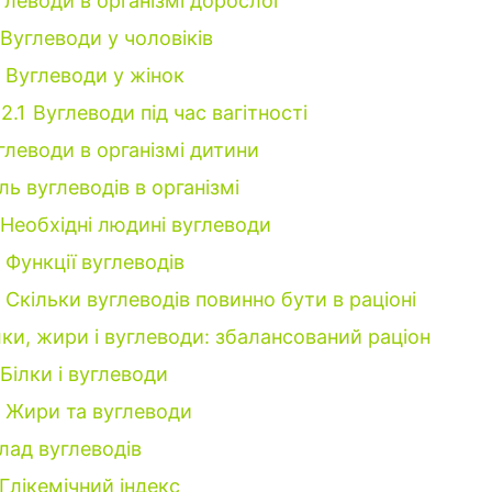
глеводи в організмі дорослої
Вуглеводи у чоловіків
Вуглеводи у жінок
.2.1
Вуглеводи під час вагітності
глеводи в організмі дитини
ль вуглеводів в організмі
Необхідні людині вуглеводи
Функції вуглеводів
Скільки вуглеводів повинно бути в раціоні
лки, жири і вуглеводи: збалансований раціон
Білки і вуглеводи
Жири та вуглеводи
лад вуглеводів
Глікемічний індекс