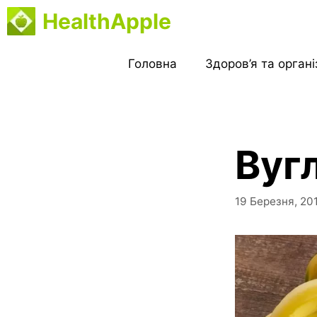
Перейти
HealthApple
до
вмісту
Головна
Здоров’я та орган
Вуг
19 Березня, 20