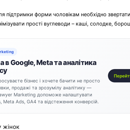
я підтримки форми чоловікам необхідно звертати
імізувати прості вуглеводи – каші, солодке, борошн
rketing
 в Google, Meta та аналітика
су
Перейт
осуваєте бізнес і хочете бачити не просто
аявки, продажі та зрозумілу аналітику —
awyer Marketing допоможе налаштувати
, Meta Ads, GA4 та відстеження конверсій.
у жінок