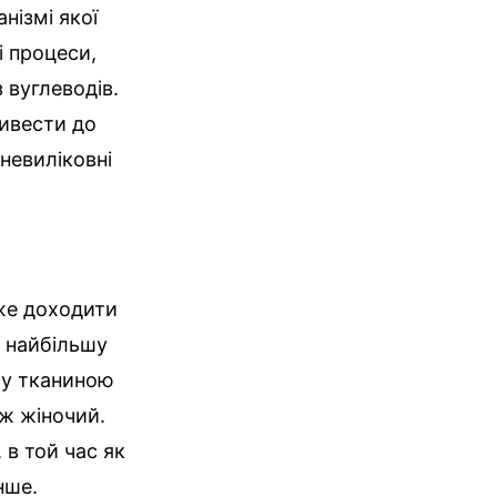
нізмі якої
і процеси,
 вуглеводів.
ривести до
невиліковні
оже доходити
ь найбільшу
зму тканиною
іж жіночий.
 в той час як
нше.