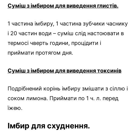
Суміш з імбиром для виведення глистів.
1 частина імбиру, 1 частина зубчики часнику
і 20 частин води – суміш слід настоювати в
термосі чверть години, процідити і
приймати протягом дня.
Суміш з імбиром для виведення токсинів
Подрібнений корінь імбиру змішати з сіллю і
соком лимона. Приймати по 1 ч. л. перед
їжею.
Імбир для схуднення.