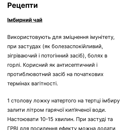
Рецепти
Імбирний чай
Використовують для зміцнення імунітету,
при застудах (як болезаспокійливий,
зігріваючий і потогінний засіб), болях в
горлі. Корисний як антисептичний і
протиблювотний засіб на початкових
термінах вагітності.
1 столову ложку натертого на тертці імбиру
залити літром гарячої кип’яченої води.
Настоювати 10-15 хвилин. При застуді та
ГРВІ для посилення ефекту можна додати