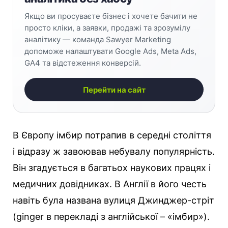
Якщо ви просуваєте бізнес і хочете бачити не
просто кліки, а заявки, продажі та зрозумілу
аналітику — команда Sawyer Marketing
допоможе налаштувати Google Ads, Meta Ads,
GA4 та відстеження конверсій.
Перейти на сайт
В Європу імбир потрапив в середні століття
і відразу ж завоював небувалу популярність.
Він згадується в багатьох наукових працях і
медичних довідниках. В Англії в його честь
навіть була названа вулиця Джинджер-стріт
(ginger в перекладі з англійської – «імбир»).