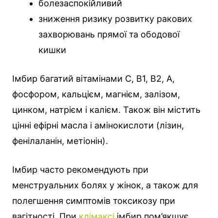
болезаспокійливий
зниження ризику розвитку ракових
захворювань прямої та ободової
кишки
Імбир багатий вітамінами C, B1, B2, A,
фосфором, кальцієм, магнієм, залізом,
цинком, натрієм і калієм. Також він містить
цінні ефірні масла і амінокислоти (лізин,
фенілаланін, метіонін).
Імбир часто рекомендують при
менструальних болях у жінок, а також для
полегшення симптомів токсикозу при
вагітності. При
клімаксі
імбир пом’якшує