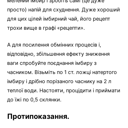
мелений імбир і зробіть самі (це дуже
просто) напій для схуднення. Дуже хороший
для цих цілей імбирний чай, його рецепт
трохи вище в графі «рецепти».
А для посилення обмінних процесів і,
відповідно, збільшення ефекту зниження
ваги спробуйте поєднання імбиру з
часником. Візьміть по 1 ст. ложці натертого
імбиру і дрібно порізаного часнику на 2 л
теплої води. Настояти, процідити і приймати
до їжі по 0,5 склянки.
Протипоказання.