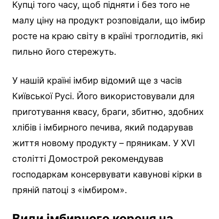
Купці того часу, щоб підняти і без того не
малу ціну на продукт розповідали, що імбир
росте на краю світу в країні троглодитів, які
пильно його стережуть.
У нашій країні імбир відомий ще з часів
Київської Русі. Його використовували для
приготування квасу, браги, збитню, здобних
хлібів і імбирного печива, який подарував
життя новому продукту – пряникам. У XVI
столітті Домострой рекомендував
господаркам консервувати кавунові кірки в
пряній патоці з «імбиром».
Види імбирного кореня на