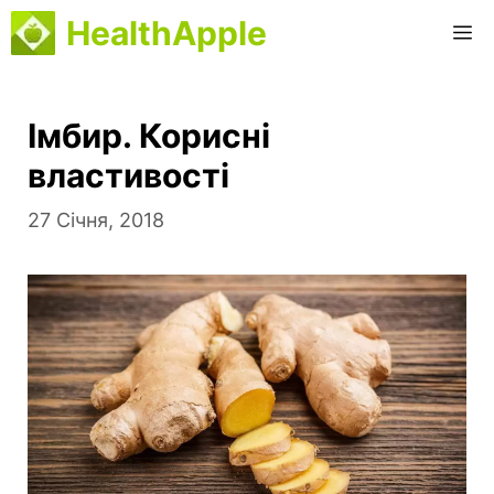
Перейти
HealthApple
M
до
вмісту
Імбир. Корисні
властивості
27 Січня, 2018