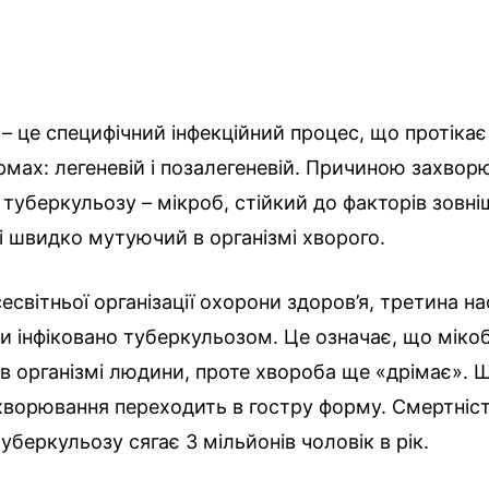
– це специфічний інфекційний процес, що протікає
мах: легеневій і позалегеневій. Причиною захвор
 туберкульозу – мікроб, стійкий до факторів зовн
 швидко мутуючий в організмі хворого.
есвітньої організації охорони здоров’я, третина н
и інфіковано туберкульозом. Це означає, що міко
в організмі людини, проте хвороба ще «дрімає». Щ
хворювання переходить в гостру форму. Смертніст
уберкульозу сягає 3 мільйонів чоловік в рік.