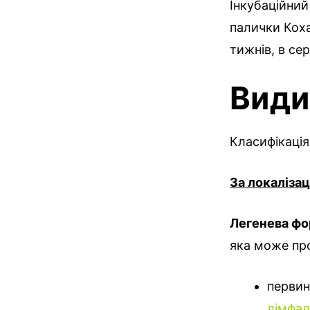
Інкубаційний
палички Коха
тижнів, в сер
Види
Класифікаці
За локалізац
Легенева ф
яка може про
первин
лімфад