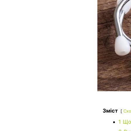
Зміст
Схо
1
Що