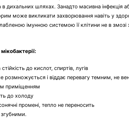
 в дихальних шляхах. Занадто масивна інфекція а
орим може викликати захворювання навіть у здор
лабленою імунною системою її клітини не в змозі
мікобактерії:
стійкість до кислот, спиртів, лугів
 розмножується і віддає перевагу темним, не ве
им приміщенням
сть до холоду
сонячні промені, тепло не переносить
 згубними.