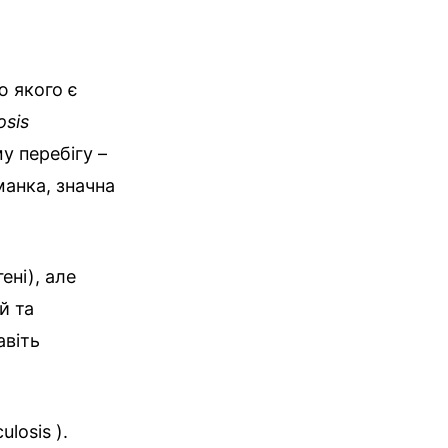
ю якого є
osis
у перебігу –
манка, значна
ені), але
й та
авіть
losis ).