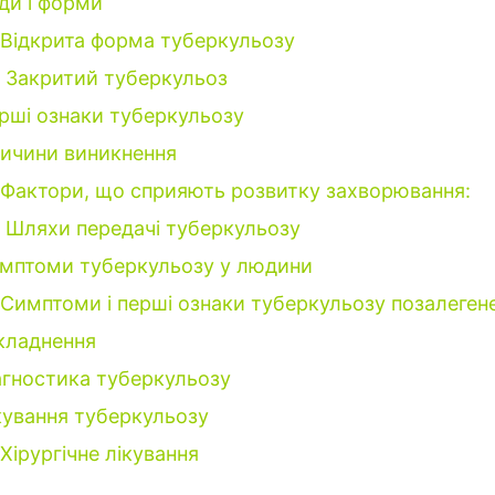
ди і форми
Відкрита форма туберкульозу
Закритий туберкульоз
рші ознаки туберкульозу
ичини виникнення
Фактори, що сприяють розвитку захворювання:
Шляхи передачі туберкульозу
мптоми туберкульозу у людини
Симптоми і перші ознаки туберкульозу позалеген
кладнення
агностика туберкульозу
кування туберкульозу
Хірургічне лікування