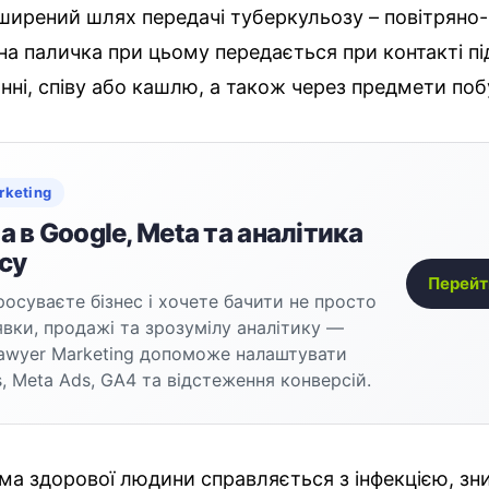
ширений шлях передачі туберкульозу – повітряно
а паличка при цьому передається при контакті пі
нні, співу або кашлю, а також через предмети поб
rketing
 в Google, Meta та аналітика
су
Перейт
осуваєте бізнес і хочете бачити не просто
аявки, продажі та зрозумілу аналітику —
awyer Marketing допоможе налаштувати
, Meta Ads, GA4 та відстеження конверсій.
ема здорової людини справляється з інфекцією, з