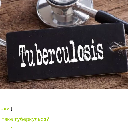
вати
 таке туберкульоз?