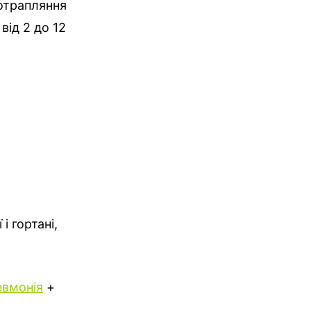
потрапляння
від 2 до 12
і гортані,
евмонія
+