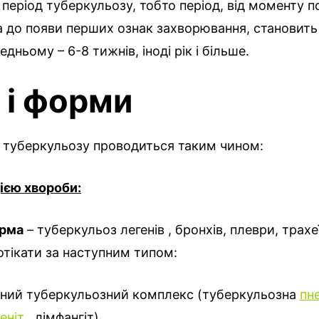
 період туберкульозу, тобто період, від моменту 
 до появи перших ознак захворювання, становить 
едньому – 6-8 тижнів, іноді рік і більше.
 і форми
я туберкульозу проводиться таким чином:
ією хвороби:
орма
– туберкульоз легенів , бронхів, плеври, трахеї 
тікати за наступним типом:
ний туберкульозний комплекс (туберкульозна
пн
еніт
, лімфангіт)