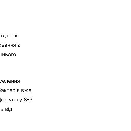
 в двох
ювання є
ішнього
аселення
бактерія вже
орічно у 8-9
ь від