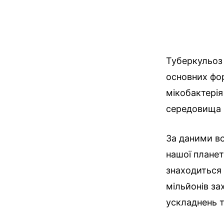
Туберкульоз 
основних фор
мікобактерія
середовища і
За даними вс
нашої планет
знаходиться 
мільйонів за
ускладнень т