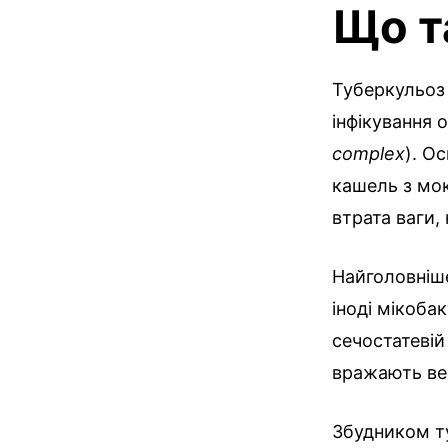
Що т
Туберкульоз 
інфікування 
complex
). О
кашель з мок
втрата ваги, 
Найголовніше
іноді мікоба
сечостатевій
вражають вес
Збудником ту