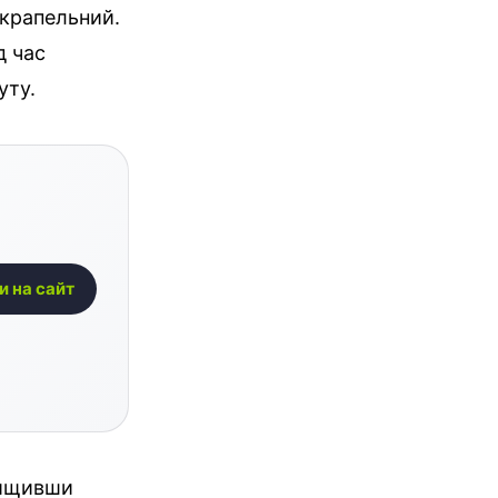
-крапельний.
д час
уту.
и на сайт
нищивши