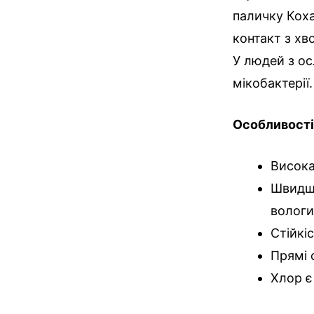
паличку Коха
контакт з хв
У людей з ос
мікобактерії.
Особливості 
Висока 
Швидше
волог
Стійкі
Прямі 
Хлор є