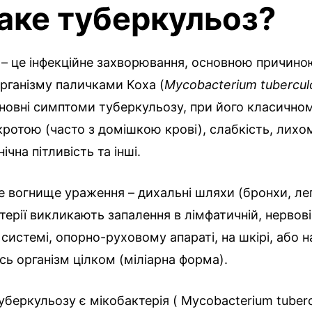
аке туберкульоз?
– це інфекційне захворювання, основною причино
організму паличками Коха (
Mycobacterium tubercul
сновні симптоми туберкульозу, при його класичном
ротою (часто з домішкою крові), слабкість, лихо
нічна пітливість та інші.
 вогнище ураження – дихальні шляхи (бронхи, лег
ктерії викликають запалення в лімфатичній, нервові
 системі, опорно-руховому апараті, на шкірі, або н
ь організм цілком (міліарна форма).
беркульозу є мікобактерія ( Mycobacterium tubercu