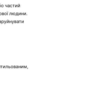
бо частий
ової людини.
 зруйнувати
нтильованим,