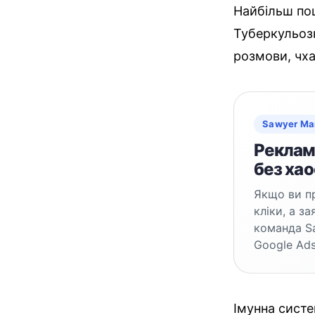
Найбільш по
Туберкульозн
розмови, чха
Sawyer Ma
Реклама
без хао
Якщо ви пр
кліки, а з
команда S
Google Ads
Імунна сист