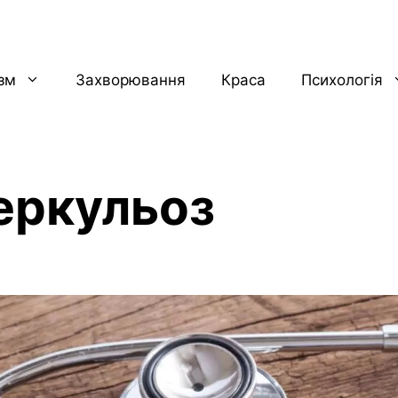
ізм
Захворювання
Краса
Психологія
еркульоз