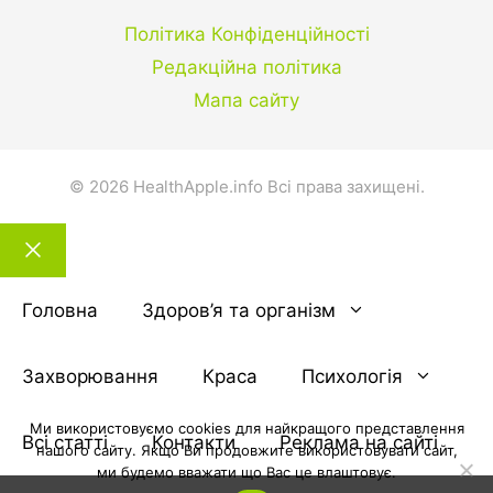
Політика Конфіденційності
Редакційна політика
Мапа сайту
© 2026 HealthApple.info Всі права захищені.
Закрити
тему
Головна
Здоров’я та організм
Захворювання
Краса
Психологія
Ми використовуємо cookies для найкращого представлення
Всі статті
Контакти
Реклама на сайті
нашого сайту. Якщо Ви продовжите використовувати сайт,
ми будемо вважати що Вас це влаштовує.