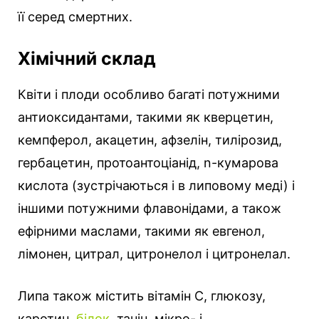
її серед смертних.
Хімічний склад
Квіти і плоди особливо багаті потужними
антиоксидантами, такими як кверцетин,
кемпферол, акацетин, афзелін, тилірозид,
гербацетин, протоантоціанід, n-кумарова
кислота (зустрічаються і в липовому меді) і
іншими потужними флавонідами, а також
ефірними маслами, такими як евгенол,
лімонен, цитрал, цитронелол і цитронелал.
Липа також містить вітамін C, глюкозу,
каротин,
білок
, танін, мікро- і