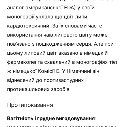
аналог американської FDA) у своїй
монографії уклала що цвіт липи
кардіотоксичний. За їх словами часте
використання чаїв липового цвіту може
пов’язано з пошкодженням серця. Але при
цьому липовий цвіт вказано в німецькій
фармакопеї та схвалений в монографіях тієї
ж німецької Комісії E. У Німеччині він
віднесений до протизастудних і
протикашльових засобів
Протипоказання
Вагітність і грудне вигодовування
: