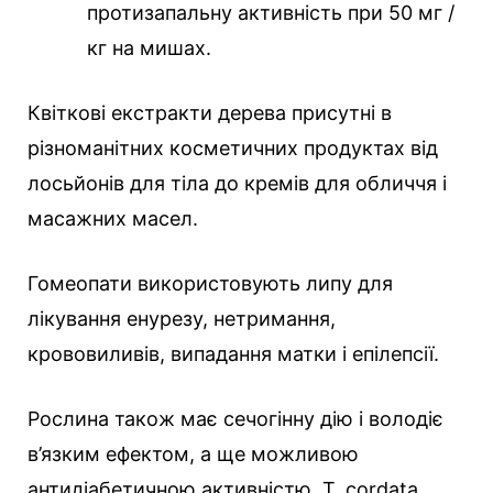
протизапальну активність при 50 мг /
кг на мишах.
Квіткові екстракти дерева присутні в
різноманітних косметичних продуктах від
лосьйонів для тіла до кремів для обличчя і
масажних масел.
Гомеопати використовують липу для
лікування енурезу, нетримання,
крововиливів, випадання матки і епілепсії.
Рослина також має сечогінну дію і володіє
в’язким ефектом, а ще можливою
антидіабетичною активністю. T. cordata