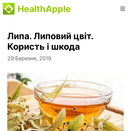
Перейти
HealthApple
M
до
вмісту
Липа. Липовий цвіт.
Користь і шкода
29 Березня, 2019