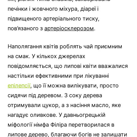
печінки і жовчного міхура, діареї і
підвищеного артеріального тиску,
пов’язаного з
артеріосклерозом
.
Наполягання квітів роблять чай приємним
на смак. У кількох джерелах
повідомляється, що липові квіти вважалися
настільки ефективними при лікуванні
епілепсії
, що її можна вилікувати, просто
сидячи під деревом. З соку дерева
отримували цукор, а з насіння масло, яке
нагадує оливкове. У давньогрецькій
міфології німфа Філіра перетворилася в
липове дерево, благаючи богів не залишати