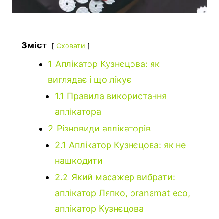
Зміст
Сховати
1
Аплікатор Кузнєцова: як
виглядає і що лікує
1.1
Правила використання
аплікатора
2
Різновиди аплікаторів
2.1
Аплікатор Кузнєцова: як не
нашкодити
2.2
Який масажер вибрати:
аплікатор Ляпко, pranamat eco,
аплікатор Кузнєцова