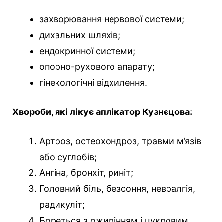
захворювання нервової системи;
дихальних шляхів;
ендокринної системи;
опорно-рухового апарату;
гінекологічні відхилення.
Хвороби, які лікує аплікатор Кузнєцова:
Артроз, остеохондроз, травми м’язів
або суглобів;
Ангіна, бронхіт, риніт;
Головний біль, безсоння, невралгія,
радикуліт;
Бореться з ожирінням і цукровим