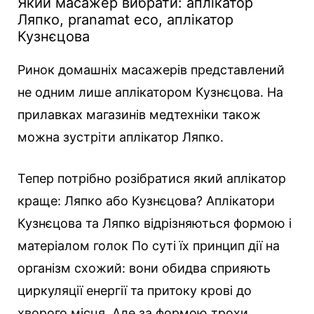
Який масажер вибрати: аплікатор
Ляпко, pranamat eco, аплікатор
Кузнєцова
Ринок домашніх масажерів представлений
не одним лише аплікатором Кузнєцова. На
прилавках магазинів медтехніки також
можна зустріти аплікатор Ляпко.
Тепер потрібно розібратися який аплікатор
краще: Ляпко або Кузнєцова? Аплікатори
Кузнєцова та Ляпко відрізняються формою і
матеріалом голок По суті їх принцип дії на
організм схожий: вони обидва сприяють
циркуляції енергії та притоку крові до
хворого місця. Але за формою трохи