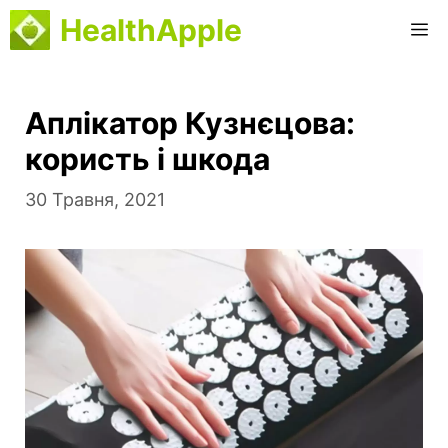
Перейти
HealthApple
M
до
вмісту
Аплікатор Кузнєцова:
користь і шкода
30 Травня, 2021