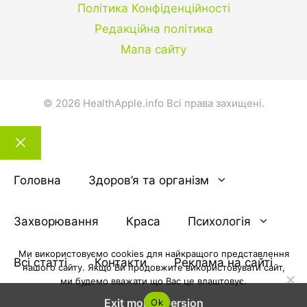
Політика Конфіденційності
Редакційна політика
Мапа сайту
© 2026 HealthApple.info Всі права захищені.
Закрити
тему
Головна
Здоров’я та організм
Захворювання
Краса
Психологія
Ми використовуємо cookies для найкращого представлення
Всі статті
Контакти
Реклама на сайті
нашого сайту. Якщо Ви продовжите використовувати сайт,
ми будемо вважати що Вас це влаштовує.
Exit mobile version
Ok