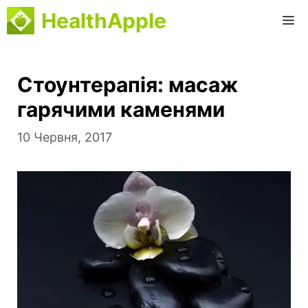
Перейти
HealthApple
М
до
вмісту
Стоунтерапія: масаж
гарячими каменями
10 Червня, 2017