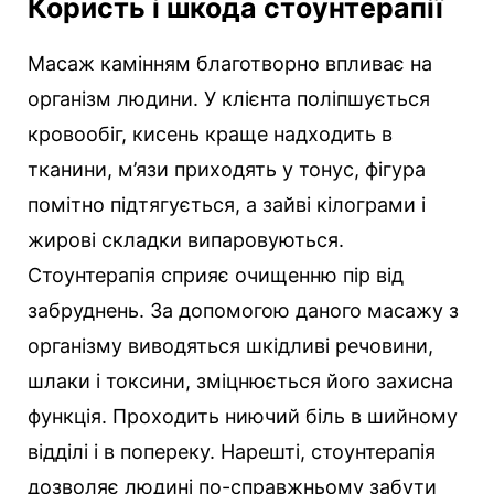
Користь і шкода стоунтерапії
Масаж камінням благотворно впливає на
організм людини. У клієнта поліпшується
кровообіг, кисень краще надходить в
тканини, м’язи приходять у тонус, фігура
помітно підтягується, а зайві кілограми і
жирові складки випаровуються.
Стоунтерапія сприяє очищенню пір від
забруднень. За допомогою даного масажу з
організму виводяться шкідливі речовини,
шлаки і токсини, зміцнюється його захисна
функція. Проходить ниючий біль в шийному
відділі і в попереку. Нарешті, стоунтерапія
дозволяє людині по-справжньому забути