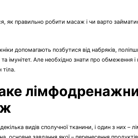
я, як правильно робити масаж і чи варто займати
хніки допомагають позбутися від набряків, поліпш
та імунітет. Але необхідно знати про обмеження і
 тіла.
аке лімфодренажн
аж
 декілька видів сполучної тканини, і один з них – л
на, основне завдання якої – перенесення продуктів