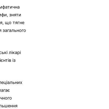
імфатична
мфи, зняти
я, що тягне
я загального
ькі лікарі
єнтів із
пеціальних
магає
ичного
ільшення