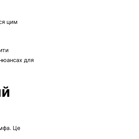
ся цим
ити
 нюансах для
ий
імфа. Це