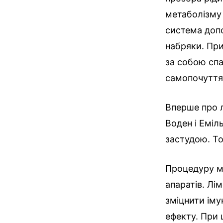
метаболізму 
система допо
набряки. Пр
за собою спа
самопочуття
Вперше про л
Воден і Еміль
застудою. То
Процедуру мо
апаратів. Л
зміцнити іму
ефекту. При 