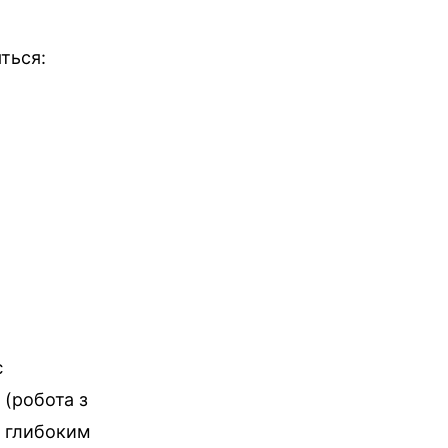
ться:
є
(робота з
і глибоким