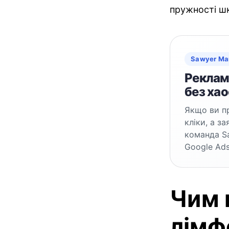
пружності шк
Sawyer Ma
Реклама
без хао
Якщо ви пр
кліки, а з
команда S
Google Ads
Чим 
лімф