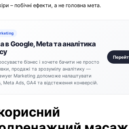
іри – побічні ефекти, а не головна мета.
rketing
 в Google, Meta та аналітика
су
Перейт
осуваєте бізнес і хочете бачити не просто
аявки, продажі та зрозумілу аналітику —
awyer Marketing допоможе налаштувати
, Meta Ads, GA4 та відстеження конверсій.
корисний
одренажний масаж