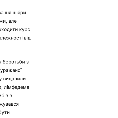
ання шкіри.
ми, але
роходити курс
алежності від
я боротьби з
 ураженої
ту видалили
го, лімфедема
бів в
ежувався
бути