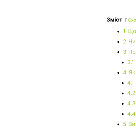
Зміст
Схо
1
Що
2
Чи
3
Пр
3.1
4
Як
4.1
4.2
4.3
4.4
5
Ви