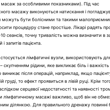
 масаж за особливими показниками). Під час
ного масажу виконуються натискання і погладжув
и можуть бути болісними та такими малоприємни
осити процедуру стане простіше. Лікарі радять п
10 сеансів, точну тривалість можна визначити в з
 і запитів пацієнта.
стосується лімфатичні вузли, використовують дл
 скупченням рідини, яке викликає біль і важкість
о виникає після операцій, наприклад, якщо пацієн
ій груді, то ефект проявиться в лівій руці. Крім то
слідком серцевої недостатності та наявності тром
ри лімфатичному масажі важливо, щоб він не обм
еним ділянкою. Для правильного дренажу повинні 