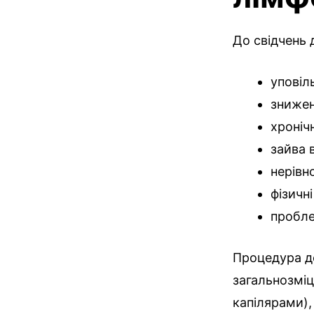
До свідчень
уповіл
знижен
хроніч
зайва в
нерівн
фізичні
пробле
Процедура до
загальнозмі
капілярами),