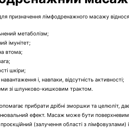
 для призначення лімфодренажного масажу віднося
ьнений метаболізм;
ий імунітет;
на втома;
ага;
ості шкіри;
 навантаження і, навпаки, відсутність активності;
ми зі шлунково-кишковим трактом.
помагає прибрати дрібні зморшки та целюліт, да
цнювальний ефект. Масаж може бути поверхневим 
 проєкційний (залучення області з лімфовузлами) 