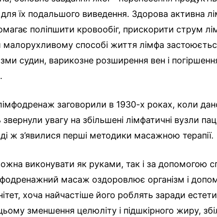
для їх подальшого виведення. Здорова активна л
магає поліпшити кровообіг, прискорити струм лі
и малорухливому способі життя лімфа застоюєтьс
зми судин, варикозне розширення вен і погіршенн
.
імфодренаж заговорили в 1930-х роках, коли данс
 звернули увагу на збільшені лімфатичні вузли паці
ді ж з’явилися перші методики масажною терапії.
жна виконувати як руками, так і за допомогою с
імфодренажний масаж оздоровлює організм і допо
нітет, хоча найчастіше його роблять заради естет
цьому зменшення целюліту і підшкірного жиру, зб