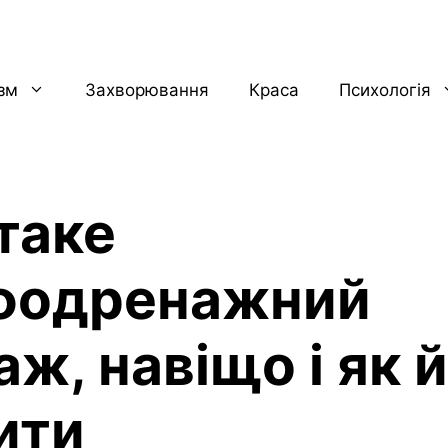
ізм
Захворювання
Краса
Психологія
таке
фодренажний
ж, навіщо і як 
ити