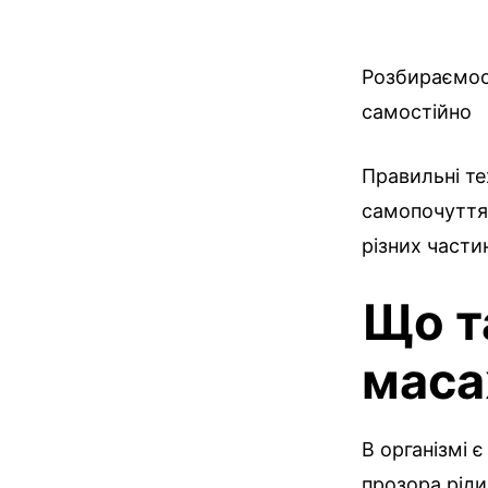
Розбираємос
самостійно
Правильні те
самопочуття 
різних частин
Що т
мас
В організмі є
прозора ріди