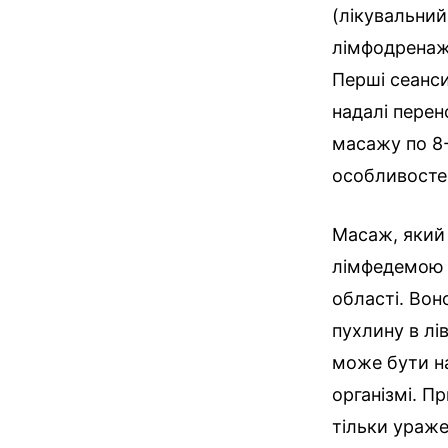
(лікувальний
лімфодренаж
Перші сеанс
надалі перен
масажу по 8-
особливостей
Масаж, який 
лімфедемою –
області. Вон
пухлину в лів
може бути на
організмі. П
тільки ураж