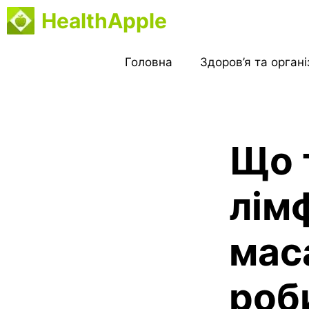
Перейти
HealthApple
до
вмісту
Головна
Здоров’я та орган
Що 
лім
маса
роб