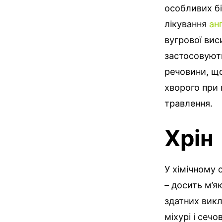
особливих б
лікування
анг
вугрової вис
застосовують
речовини, що
хворого при 
травлення.
Хрін
У хімічному 
– досить м’як
здатних вик
міхурі і сеч