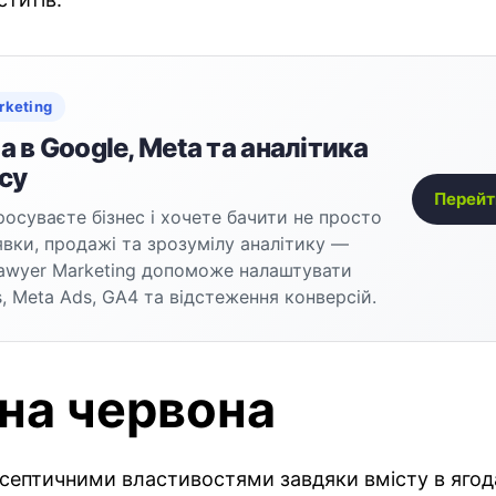
rketing
 в Google, Meta та аналітика
су
Перейт
осуваєте бізнес і хочете бачити не просто
аявки, продажі та зрозумілу аналітику —
awyer Marketing допоможе налаштувати
, Meta Ads, GA4 та відстеження конверсій.
на червона
исептичними властивостями завдяки вмісту в ягод