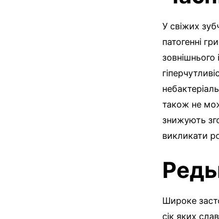
У свіжих зуб
патогенні гри
зовнішнього 
гіперчутливі
небактеріаль
також не мо
знижують зго
викликати ро
Редь
Широке засто
сік яких сла