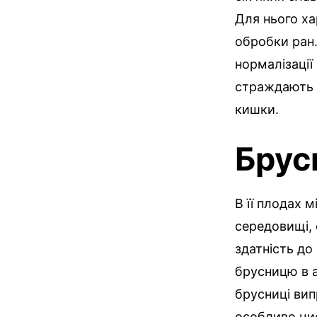
Для нього ха
обробки ран.
нормалізації
страждають 
кишки.
Брус
В її плодах 
середовищі, 
здатність до
брусницю в а
брусниці вип
особливо цис