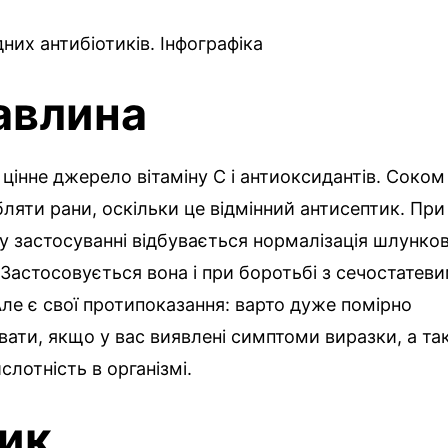
них антибіотиків. Інфографіка
авлина
 цінне джерело вітаміну C і антиоксидантів. Соко
яти рани, оскільки це відмінний антисептик. При
 застосуванні відбувається нормалізація шлунко
Застосовується вона і при боротьбі з сечостатев
Але є свої протипоказання: варто дуже помірно
ати, якщо у вас виявлені симптоми виразки, а т
слотність в організмі.
ик