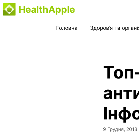
Перейти
HealthApple
до
вмісту
Головна
Здоров’я та орган
Топ
анти
Інф
9 Грудня, 2018