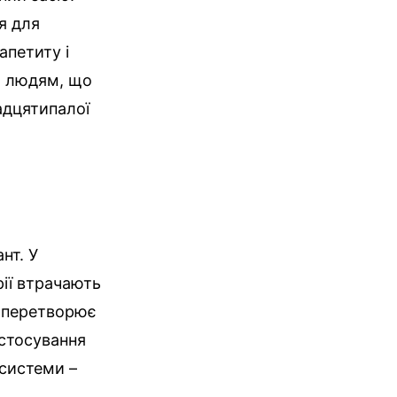
я для
апетиту і
ий людям, що
адцятипалої
нт. У
ії втрачають
і перетворює
астосування
 системи –