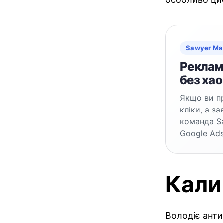
Sawyer Ma
Реклама
без хао
Якщо ви пр
кліки, а з
команда S
Google Ads
Кали
Володіє ант