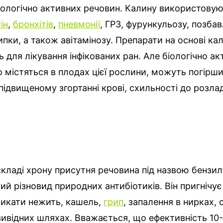
іологічно активних речовин. Калину використовую
ін
,
бронхітів
,
пневмонії
, ГРЗ, фурункульозу, позба
ипки, а також авітамінозу. Препарати на основі ка
 для лікування інфікованих ран. Але біологічно ак
 містяться в плодах цієї рослини, можуть погірши
підвищеному згортанні крові, схильності до розлад
складі хрону присутня речовина під назвою бензил 
ий різновид природних антибіотиків. Він пригнічує 
ликати нежить, кашель,
грип
, запалення в нирках,
овивідних шляхах. Вважається, що ефективність 10