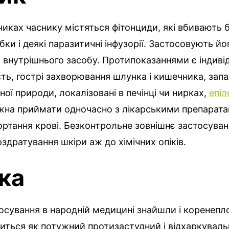
чиках часнику містяться фітонциди, які вбивають б
бки і деякі паразитичні інфузорії. Застосовують йо
і внутрішнього засобу. Протипоказаннями є індиві
сть, гострі захворювання шлунка і кишечника, зап
ної природи, локалізовані в печінці чи нирках,
епіл
жна приймати одночасно з лікарськими препарат
ртання крові. Безконтрольне зовнішнє застосува
здратування шкіри аж до хімічних опіків.
ка
сування в народній медицині знайшли і коренепл
виться як потужний протизастудний і відхаркуваль