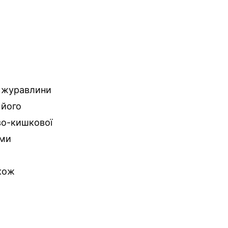
м журавлини
 його
во-кишкової
ими
акож