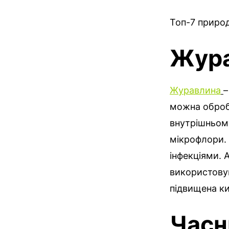
Топ-7 природ
Жур
Журавлина
–
можна обробл
внутрішньому
мікрофлори. 
інфекціями. 
використовув
підвищена ки
Часн