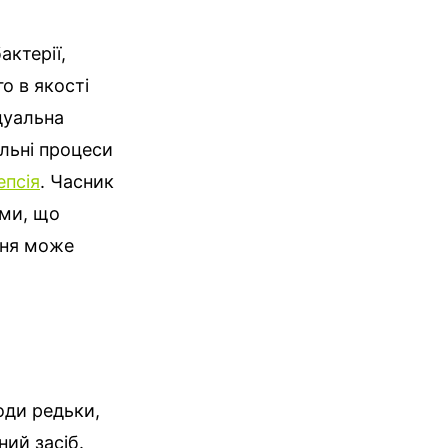
актерії,
го в якості
дуальна
альні процеси
епсія
. Часник
ами, що
ння може
оди редьки,
ний засіб.