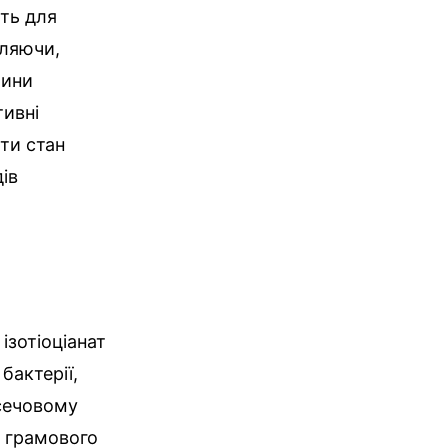
ть для
вляючи,
лини
тивні
ти стан
ів
ізотіоціанат
бактерії,
 сечовому
- грамового