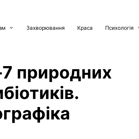
ізм
Захворювання
Краса
Психологія
-7 природних
біотиків.
ографіка