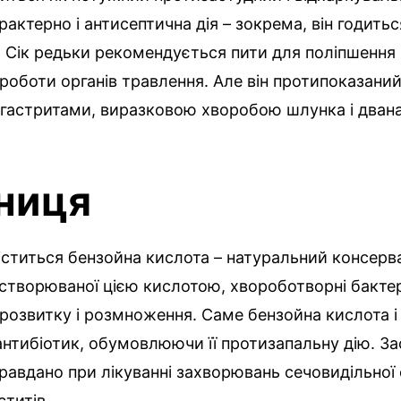
рактерно і антисептична дія – зокрема, він годитьс
 Сік редьки рекомендується пити для поліпшення 
 роботи органів травлення. Але він протипоказан
гастритами, виразковою хворобою шлунка і дван
ниця
міститься бензойна кислота – натуральний консерва
створюваної цією кислотою, хвороботворні бактер
 розвитку і розмноження. Саме бензойна кислота 
нтибіотик, обумовлюючи її протизапальну дію. З
равдано при лікуванні захворювань сечовидільної
титів.