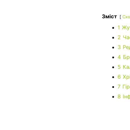
Зміст
Схо
1
Жу
2
Ча
3
Ре
4
Бр
5
Ка
6
Хр
7
Гі
8
Ін