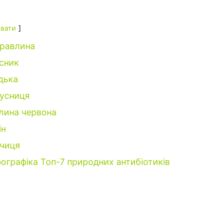
вати
равлина
сник
дька
усниця
лина червона
ін
рчиця
фографіка Топ-7 природних антибіотиків