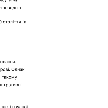
вуглеводню.
 століття (в
рювання.
рові. Однак
и такому
льтративні
асті грудної