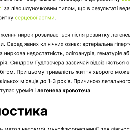
і
за лівошлуночковим типом, що в результаті вед
звитку
серцевої астми
.
ження нирок розвивається після розвитку легенев
. Серед явних клінічних ознак: артеріальна гіпер
а ниркова недостатність, олігоанурія, гематурія аб
ія. Синдром Гудпасчера зазвичай відрізняється 
бігом. При цьому тривалість життя хворого може
кількох місяців до 1-3 років. Причиною летальног
тупає уремія і
легенева кровотеча
.
ностика
ь метод непрямої імунофлюоресценції для діагно