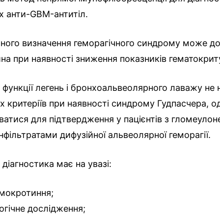
х анти-GBM-антитіл.
рного визначення геморагічного синдрому може д
на при наявності зниження показників гематокрит
функції легень і бронхоальвеолярного лаважу не
х критеріїв при наявності синдрому Гудпасчера, 
атися для підтвердження у пацієнтів з гломеулоне
нфільтратами дифузійної альвеолярної геморагії.
діагностика має на увазі:
 мокротиння;
огічне дослідження;