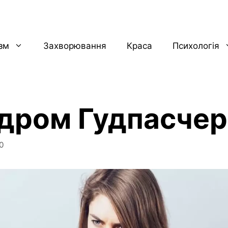
ізм
Захворювання
Краса
Психологія
дром Гудпасчер
0