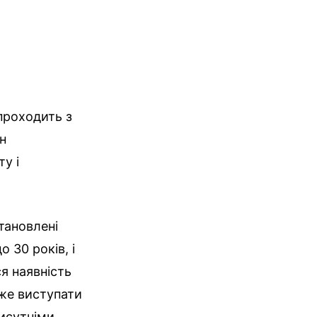
проходить з
н
у і
тановлені
о 30 років, і
ся наявність
же виступати
рисутніми