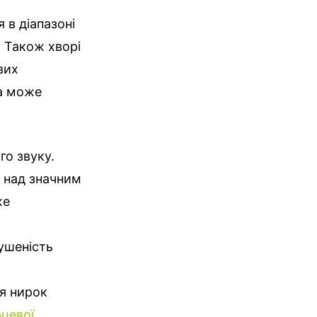
 в діапазоні
. Також хворі
вих
ла може
го звуку.
у над значним
же
ушеність
ня нирок
цевої