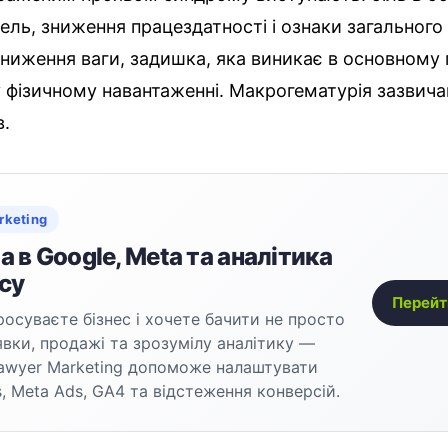
шель, зниження працездатності і ознаки загального
ниження ваги, задишка, яка виникає в основному
фізичному навантаженні. Макрогематурія зазвича
в.
rketing
 в Google, Meta та аналітика
су
Перейт
осуваєте бізнес і хочете бачити не просто
аявки, продажі та зрозумілу аналітику —
awyer Marketing допоможе налаштувати
, Meta Ads, GA4 та відстеження конверсій.