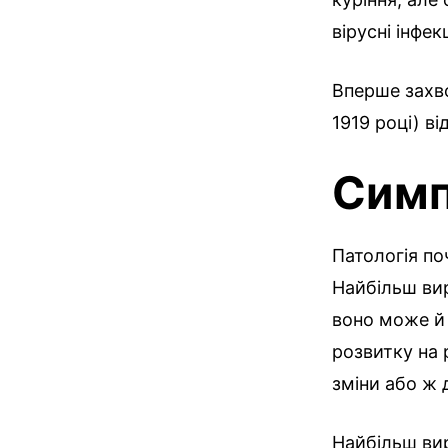
вірусні інфе
Вперше захво
1919 році) в
Сим
Патологія по
Найбільш ви
воно може й 
розвитку на 
зміни або ж 
Найбільш ви