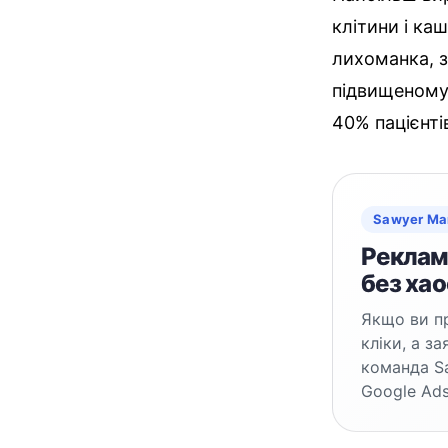
клітини і ка
лихоманка, з
підвищеному 
40% пацієнті
Sawyer Ma
Реклама
без хао
Якщо ви пр
кліки, а з
команда S
Google Ads