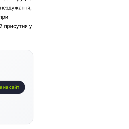
 нездужання,
 при
й присутня у
и на сайт