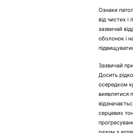
Ознаки патол
від чистих і 
зазвичай від
оболонок і н
підвищувати
Зазвичай при
Досить рідко
осередком к
виявлятися п
відзначаєтьс
серцевих тон
прогресуванн
разом з арте