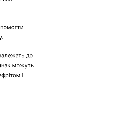
опомогти
у.
 належать до
однак можуть
фрітом і