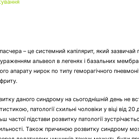
кування
асчера – це системний капілярит, який зазвичай 
ураженням альвеол в легенях і базальних мембра
го апарату нирок по типу геморагічного пневмоніт
фриту.
итку даного синдрому на сьогоднішній день не вс
тистикою, патології схильні чоловіки у віці від 20 д
ьш частої підстави розвитку патології зустрічаєть
хильності. Також причиною розвитку синдрому мо
 серед додаткових чинників також можуть бути п