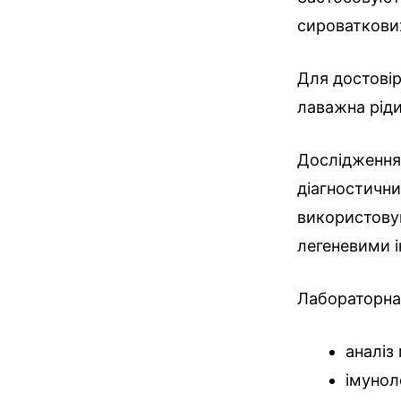
сироваткови
Для достові
лаважна ріди
Дослідження 
діагностични
використовув
легеневими і
Лабораторна 
аналіз
імунол