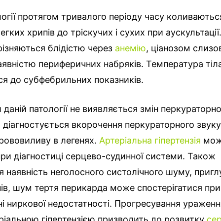
огії протягом тривалого періоду часу коливаються
легких хрипів до тріскучих і сухих при аускультації
різняються блідістю через
анемію
, ціанозом слизо
аявністю периферичних набряків. Температура ті
ся до субфебрильних показників.
 даній патології не виявляється змін перкураторно
 діагностується вкорочення перкураторного звук
рововиливу в легенях.
Артеріальна гіпертензія
мо
ри діагностиці серцево-судинної системи. Також
я наявність неголосного систолічного шуму, пригл
ів, шум тертя перикарда може спостерігатися при
і ниркової недостатності. Прогресування уражен
ріальною гіпертензією призводить до розвитку
сер