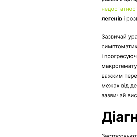
недостатност
легенів
і ро
Зазвичай ура
симптоматики
і прогресуюч
макрогематур
важким пере
межах від де
зазвичай вис
Діаг
Застосовуют