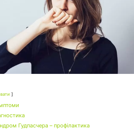
вати
мптоми
агностика
ндром Гудпасчера – профілактика