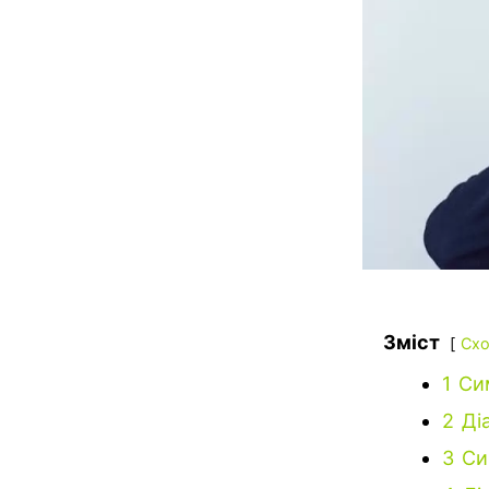
Зміст
Схо
1
Си
2
Ді
3
Си