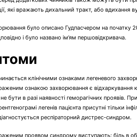
кції, які вражають дихальний тракт, або вдихання 
рювання було описано Гудпасчером на початку 20
ідповідно і було названо ім’ям першовідкривача.
птоми
чинається клінічними ознаками легеневого захво
раженим ознакою захворювання є відхаркування к
не бути в разі наявності геморагічних проявів. Пр
рентгенограмі легенів пацієнта присутні тільки інфі
діагностується респіраторний дистрес-синдром.
раженим проявом синдрому виступають: біль в обл