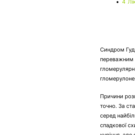
4
Лі
Синдром Гудп
переважним 
гломерулярно
гломерулоне
Причини розв
точно. За ста
серед найбіл
спадкової с
куріння, але