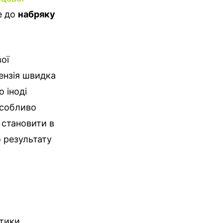
е до
набряку
ої
тензія швидка
о іноді
особливо
 становити в
о результату
стики