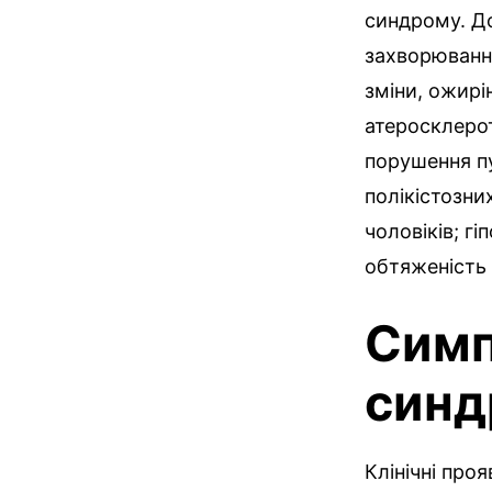
синдрому. До
захворювання
зміни, ожирі
атеросклерот
порушення п
полікістозни
чоловіків; г
обтяженість 
Симп
синд
Клінічні про