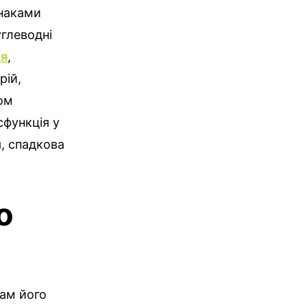
знаками
углеводні
ця
,
рій,
ом
сфункція у
, спадкова
о
мам його