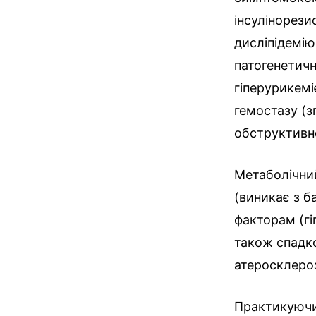
інсулінорези
дисліпідемію
патогенетичн
гіперурикемі
гемостазу (з
обструктив
Метаболічний
(виникає з б
факторам (гі
також спадко
атеросклеро
Практикуючи