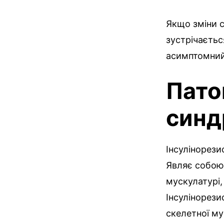
Якщо зміни 
зустрічаєтьс
асимптомний
Пато
синд
Інсулінорези
Являє собою 
мускулатурі, 
Інсулінорези
скелетної му