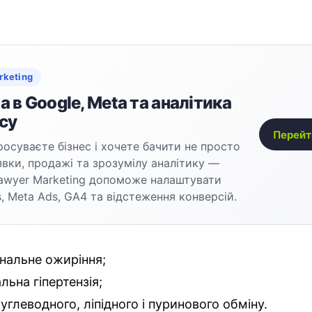
rketing
 в Google, Meta та аналітика
су
Перейт
осуваєте бізнес і хочете бачити не просто
аявки, продажі та зрозумілу аналітику —
awyer Marketing допоможе налаштувати
, Meta Ads, GA4 та відстеження конверсій.
нальне ожиріння;
льна гіпертензія;
вуглеводного, ліпідного і пуринового обміну.