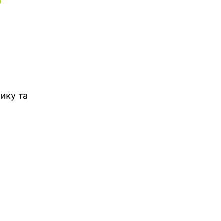
я
ику та