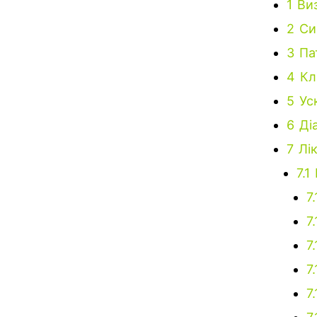
1
Ви
2
Си
3
Па
4
Кл
5
Ус
6
Ді
7
Лі
7.1
7.
7.
7.
7.
7.