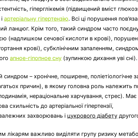
стентність, гіперглікемія (підвищений вміст глюкози
 і
артеріальну гіпертензію
. Всі ці порушення пов’яза
ий ланцюг. Крім того, такий синдром часто поєдн
єю (надлишком сечової кислоти в крові), поруше
гортання крові), субклінічним запаленням, синдр
ного
апное-гіпопное сну
(зупинкою дихання уві сні).
 синдром – хронічне, поширене, поліетіологічне 
агатьох причин), в якому головна роль належить 
подинамія, нераціональне харчування, стрес). Має
ва схильність до артеріальної гіпертензії,
залежних захворювань і
цукрового діабету
другого
м лікарям важливо виділяти групу ризику метабо