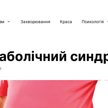
ізм
Захворювання
Краса
Психологія
аболічний синд
9