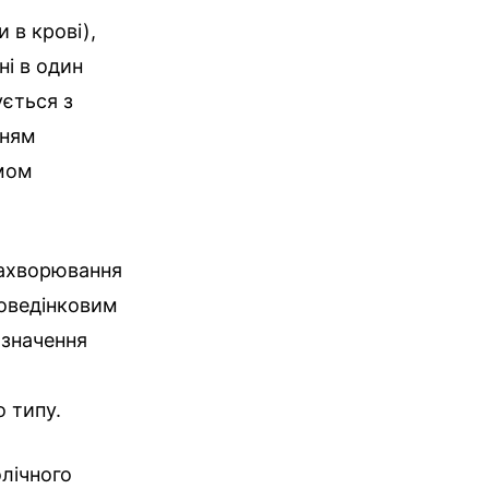
 в крові),
ні в один
ується з
нням
омом
захворювання
поведінковим
 значення
 типу.
лічного