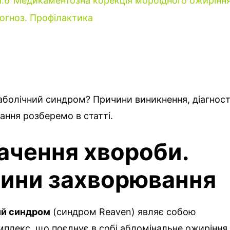
1.6
Медикаментозна корекція морбідного ожирінн
огноз. Профілактика
аболічний синдром? Причини виникнення, діагност
ання розберемо в статті.
ачення хвороби.
ини захворювання
ий синдром
(синдром Reaven) являє собою
плекс, що поєднує в собі абдомінальне ожиріння,