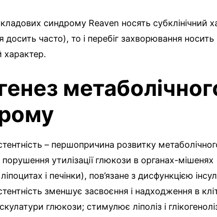
складових синдрому Reaven носять субклінічний х
я досить часто), то і перебіг захворювання носить
 характер.
генез метаболічног
рому
стентність – першопричина розвитку метаболічног
порушення утилізації глюкози в органах-мішенях 
ліпоцитах і печінки), пов’язане з дисфункцією інсул
стентність зменшує засвоєння і надходження в клі
скулатури глюкози; стимулює ліполіз і глікогенолі