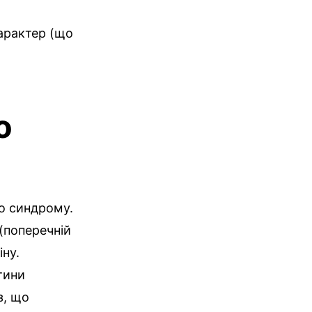
арактер (що
о
о синдрому.
(поперечній
іну.
тини
з, що