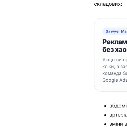
складових:
Sawyer Ma
Реклама
без хао
Якщо ви пр
кліки, а з
команда S
Google Ads
абдомі
артеріа
зміни 