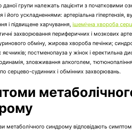
 даної групи належать пацієнти з початковими о
 і його ускладненнями: артеріальна гіпертензія, в
ння і підвищене харчування,
ішемічна хвороба сер
ичні захворювання периферичних і мозкових арте
уринового обміну, жирова хвороба печінки; синдр
х яєчників; постменопауза у жінок і еректильна ди
іподинамія, зловживання алкоголем, тютюнопаління
по серцево-судинних і обмінних захворювань.
томи метаболічног
рому
яви метаболічного синдрому відповідають симпто