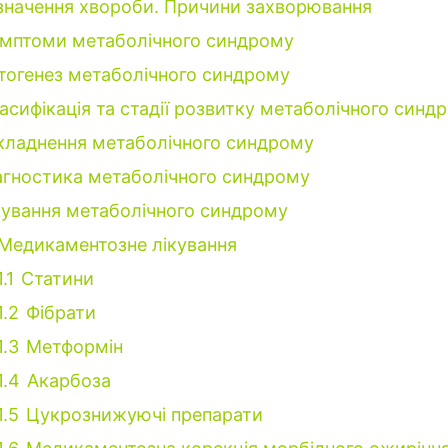
значення хвороби. Причини захворювання
мптоми метаболічного синдрому
тогенез метаболічного синдрому
асифікація та стадії розвитку метаболічного синд
кладнення метаболічного синдрому
агностика метаболічного синдрому
кування метаболічного синдрому
Медикаментозне лікування
1.1
Статини
1.2
Фібрати
1.3
Метформін
1.4
Акарбоза
1.5
Цукрознижуючі препарати