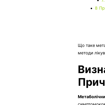
7.
8
Пр
Що таке мет
методи лікув
Визн
Прич
Метаболічн
симптомоком