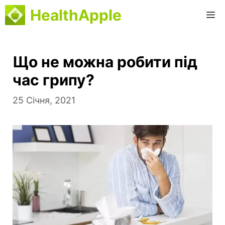
Перейти
HealthApple
М
до
вмісту
Що не можна робити під
час грипу?
25 Січня, 2021