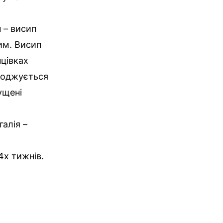
 – висип
им. Висип
нцівках
воджується
ущені
алія –
4х тижнів.