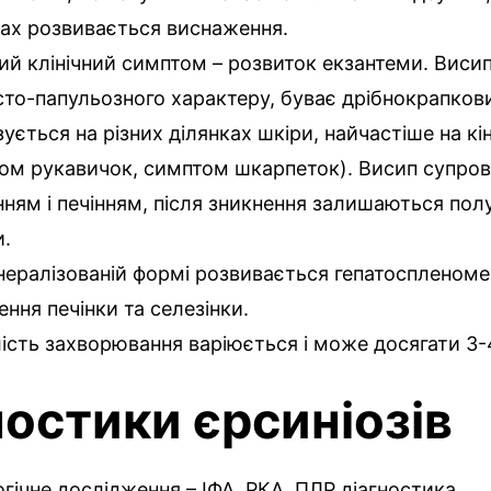
ах розвивається виснаження.
ний клінічний симптом – розвиток екзантеми. Висип
то-папульозного характеру, буває дрібнокрапков
зується на різних ділянках шкіри, найчастіше на кі
ом рукавичок, симптом шкарпеток). Висип супро
нням і печінням, після зникнення залишаються пол
и.
нералізованій формі розвивається гепатоспленомег
ення печінки та селезінки.
ість захворювання варіюється і може досягати 3-
ностики єрсиніозів
гічне дослідження – ІФА, РКА, ПЛР діагностика.