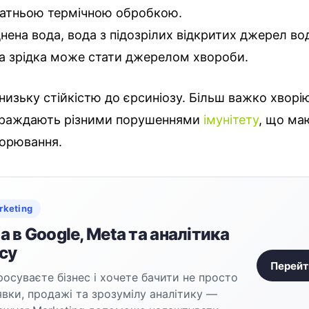
атньою термічною обробкою.
нена вода, вода з підозрілих відкритих джерел во
 зрідка може стати джерелом хвороби.
изьку стійкістю до єрсиніозу. Більш важко хворію
страждають різними порушеннями
імунітету
, що ма
ворювання.
rketing
 в Google, Meta та аналітика
су
Перейт
осуваєте бізнес і хочете бачити не просто
аявки, продажі та зрозумілу аналітику —