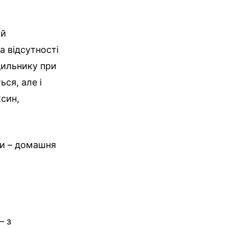
ий
а відсутності
дильнику при
ься, але і
син,
би – домашня
– з