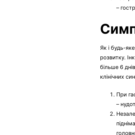
– гост
Симп
Як і будь-як
розвитку. Ін
більше 6 дні
клінічних си
При га
– нудо
Незале
піднім
головни