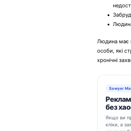
недост
Забруд
Людина
Людина має н
особи, які 
хронічні зах
Sawyer Ma
Реклама
без хао
Якщо ви пр
кліки, а з