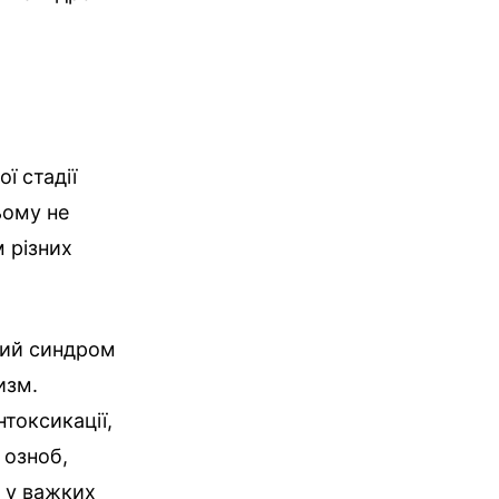
ї стадії
ьому не
м різних
кий синдром
изм.
токсикації,
 озноб,
, у важких