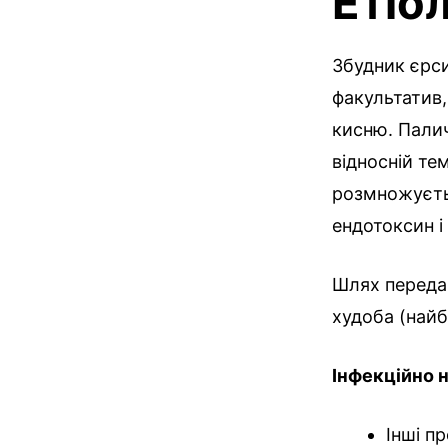
Етіол
Збудник єрси
факультатив,
кисню. Палич
відносній тем
розмножуєтьс
ендотоксин і
Шлях переда
худоба (найб
Інфекційно 
Інші п