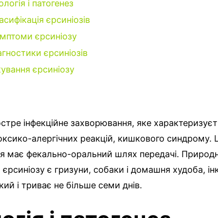
ологія і патогенез
асифікація єрсиніозів
мптоми єрсиніозу
агностики єрсиніозів
кування єрсиніозу
остре інфекційне захворювання, яке характеризує
ксико-алергічних реакцій, кишкового синдрому. 
я має фекально-оральний шлях передачі. Природ
єрсиніозу є гризуни, собаки і домашня худоба, ін
кий і триває не більше семи днів.