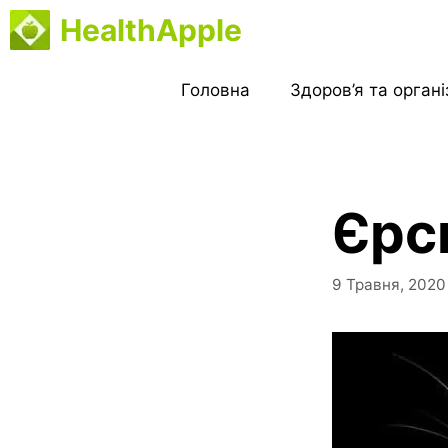
Перейти
HealthApple
до
вмісту
Головна
Здоров’я та орган
Єрс
9 Травня, 2020