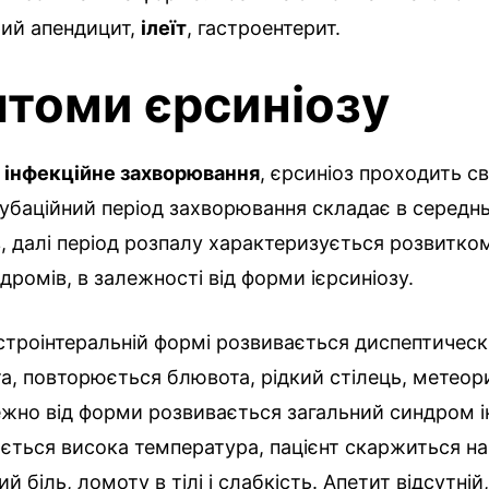
рий апендицит,
ілеїт
, гастроентерит.
томи єрсиніозу
е
інфекційне захворювання
, єрсиніоз проходить сво
кубаційний період захворювання складає в середн
в, далі період розпалу характеризується розвитко
ндромів, в залежності від форми ієрсиніозу.
строінтеральній формі розвивається диспептичес
та, повторюється блювота, рідкий стілець, метеор
жно від форми розвивається загальний синдром ін
ається висока температура, пацієнт скаржиться на
й біль, ломоту в тілі і слабкість. Апетит відсутній