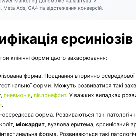
awyer Marketing допоможе налаштувати
, Meta Ads, GA4 та відстеження конверсій.
ифікація єрсиніозів
три клінічні форми цього захворювання:
лізована форма. Поєднання вторинно осередкової 
нтестінальної форми. Можуть розвиватися такі зах
т,
пневмонія
,
пієлонефрит
. У важких випадках розв
т
.
-осередкова форма. Розвиваються такі патологічн
коліт,
міокардит
, вузлова еритема, єрсиніозний а
інтестинальна форма. Розвиваються такі патологі