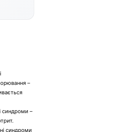
і
ворювання –
ивається
і синдроми –
ртрит.
чні синдроми