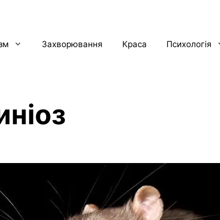
ізм
Захворювання
Краса
Психологія
иніоз