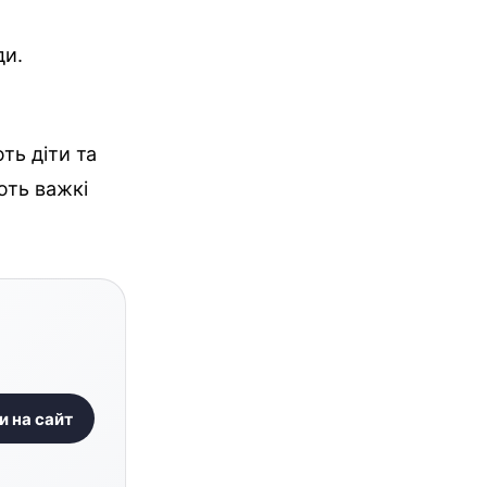
ди.
ть діти та
ють важкі
и на сайт