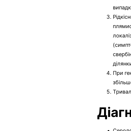
випадк
Рідкіс
плямис
локалі
(симпт
свербі
ділянк
При ге
збільш
Тривал
Діаг
Сероло