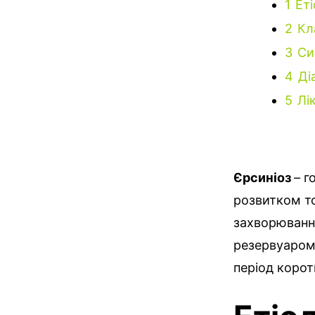
1
Еті
2
Кл
3
Си
4
Ді
5
Лі
Єрсиніоз
– г
розвитком то
захворюванн
резервуаром 
період корот