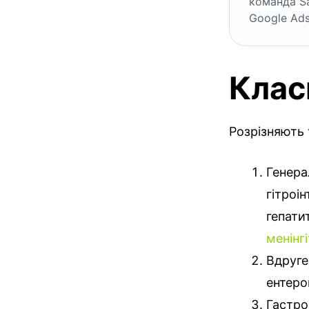
команда S
Google Ads
Клас
Розрізняють 
Генера
гітроі
гепати
менінгі
Вдруге
ентеро
Гастро