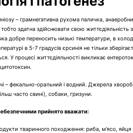
огія і патогенез
ніозу – грамнегативна рухома паличка, анаеробн
 тобто здатна здійснювати свою життєдіяльність з
ка добре переносить низькі температури, в холо
пературі в 5-7 градусів єрсинія не тільки зберігаєт
я. У процесі життєдіяльності викликає ентероток
 цитотоксин.
чі – фекально-оральний і водний. Джерела хворо
ільш часто свині), собаки, гризуни.
небезпечними прийнято вважати:
родукти тваринного походження: риба, м’ясо, яйця 