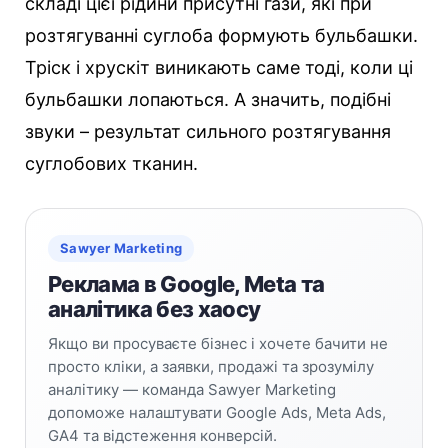
складі цієї рідини присутні гази, які при
розтягуванні суглоба формують бульбашки.
Тріск і хрускіт виникають саме тоді, коли ці
бульбашки лопаються. А значить, подібні
звуки – результат сильного розтягування
суглобових тканин.
Sawyer Marketing
Реклама в Google, Meta та
аналітика без хаосу
Якщо ви просуваєте бізнес і хочете бачити не
просто кліки, а заявки, продажі та зрозумілу
аналітику — команда Sawyer Marketing
допоможе налаштувати Google Ads, Meta Ads,
GA4 та відстеження конверсій.