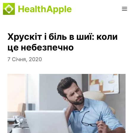
Перейти
HealthApple
М
до
вмісту
Хрускіт і біль в шиї: коли
це небезпечно
7 Січня, 2020