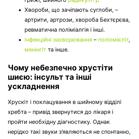
Хвороби, що зачіпають суглоби, –
артрити, артрози, хвороба Бехтєрєва,
ревматична поліміалгія і інші.
Інфекційні захворювання
–
поліомієліт
,
менінгіт
та інше.
Чому небезпечно хрустіти
шиєю: інсульт та інші
ускладнення
Хрускіт і поклацування в шийному відділі
хребта – привід звернутися до лікаря і
пройти необхідну діагностику. Однак
нерідко такі звуки з’являються не спонтанно,