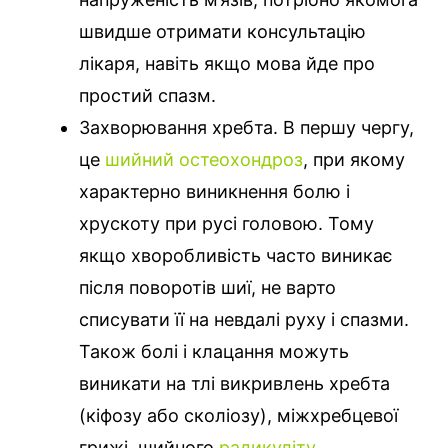
швидше отримати консультацію
лікаря, навіть якщо мова йде про
простий спазм.
Захворювання хребта. В першу чергу,
це
шийний остеохондроз
, при якому
характерно виникнення болю і
хрускоту при русі головою. Тому
якщо хворобливість часто виникає
після поворотів шиї, не варто
списувати її на невдалі руху і спазми.
Також болі і клацання можуть
виникати на тлі викривлень хребта
(кіфозу або сколіозу), міжхребцевої
грижі, шийного
радикуліту
.