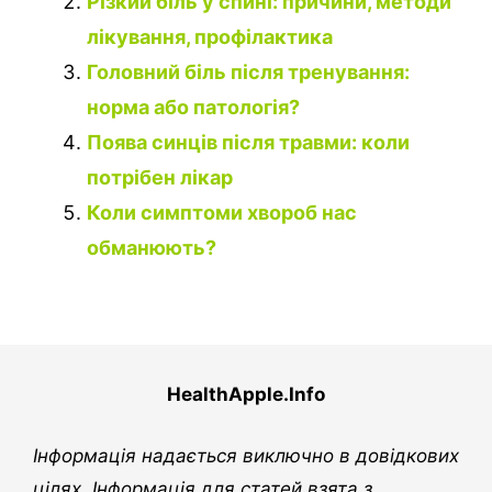
Різкий біль у спині: причини, методи
лікування, профілактика
Головний біль після тренування:
норма або патологія?
Поява синців після травми: коли
потрібен лікар
Коли симптоми хвороб нас
обманюють?
HealthApple.Info
Інформація надається виключно в довідкових
цілях. Інформація для статей взята з