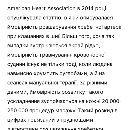
American Heart Association в 2014 році
опублікувала статтю, в якій описувалася
ймовірність розшарування хребетної артерії
при клацаннях в шиї. Більш того, хоча такі
випадки зустрічаються вкрай рідко,
ймовірність травмування кровоносної
судини існує не тільки тоді, коли людина
навмисно хрумтить суглобами, а й на
сеансах мануальної терапії. За різними
даними, ймовірність розвитку такого
ускладнення зустрічається на кожні 20 000-
250 000 процедур масажу. Такий розкид в
цифрах пов’язаний з труднощами
діагностики розшарування хребетної