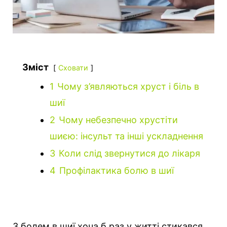
Зміст
Сховати
1
Чому з’являються хруст і біль в
шиї
2
Чому небезпечно хрустіти
шиєю: інсульт та інші ускладнення
3
Коли слід звернутися до лікаря
4
Профілактика болю в шиї
З болем в шиї хоча б раз у житті стикався