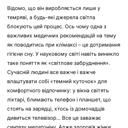
Відомо, що він виробляється лише у
темряві, а будь-які джерела світла
блокують цей процес. Ось чому одна з
важливих медичних рекомендацій на тему
як поводитись при клімаксі – це дотримання
гігієни сну. У науковому світі навіть виникло
таке поняття як «світлове забруднення».
Сучасній людині все важче і важче
влаштувати собі «темний куточок» для
комфортного відпочинку: у вікна світять
ліхтарі, блимають телефон і планшет, що
стоять на зарядці, хтось із домочадців
дивиться телевізор… Все це заважає
синтезу мелатоніну. Адже здоров’я жінки