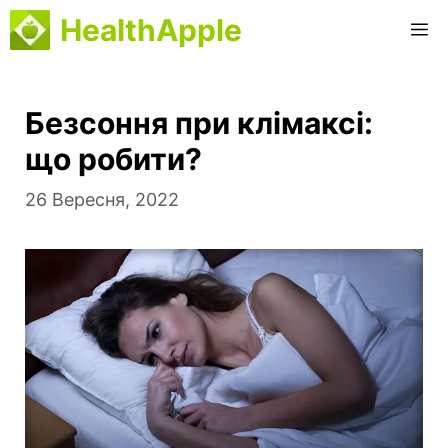
Перейти
HealthApple
М
до
вмісту
Безсоння при клімаксі:
що робити?
26 Вересня, 2022