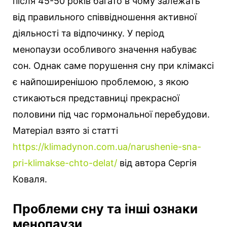
після 45-50 років багато в чому залежать
від правильного співвідношення активної
діяльності та відпочинку. У період
менопаузи особливого значення набуває
сон. Однак саме порушення сну при клімаксі
є найпоширенішою проблемою, з якою
стикаються представниці прекрасної
половини під час гормональної перебудови.
Матеріал взято зі статті
https://klimadynon.com.ua/narushenie-sna-
pri-klimakse-chto-delat/
від автора Сергія
Коваля.
Проблеми сну та інші ознаки
менопаузи