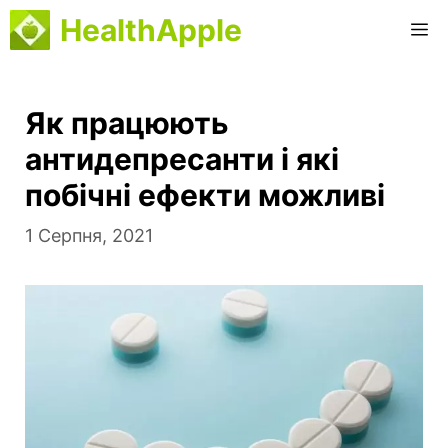
Перейти
HealthApple
М
до
вмісту
Як працюють
антидепресанти і які
побічні ефекти можливі
1 Серпня, 2021