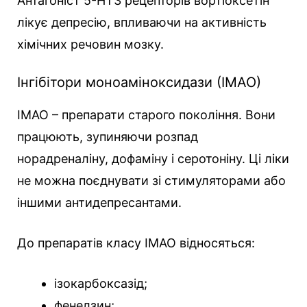
Антагоніст 5-HT3 рецепторів вортіоксетін
лікує депресію, впливаючи на активність
хімічних речовин мозку.
Інгібітори моноаміноксидази (ІМАО)
ІМАО – препарати старого покоління. Вони
працюють, зупиняючи розпад
норадреналіну, дофаміну і серотоніну. Ці ліки
не можна поєднувати зі стимуляторами або
іншими антидепресантами.
До препаратів класу ІМАО відносяться:
ізокарбоксазід;
фенелзин;