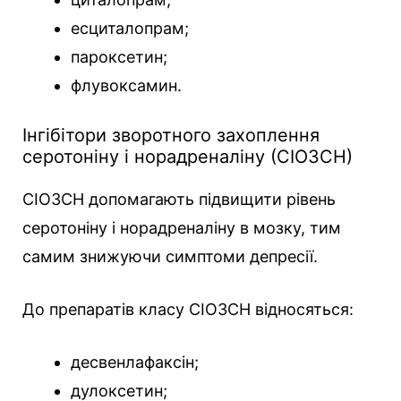
есциталопрам;
пароксетин;
флувоксамин.
Інгібітори зворотного захоплення
серотоніну і норадреналіну (СІОЗСН)
СІОЗСН допомагають підвищити рівень
серотоніну і норадреналіну в мозку, тим
самим знижуючи симптоми депресії.
До препаратів класу СІОЗСН відносяться:
десвенлафаксін;
дулоксетин;