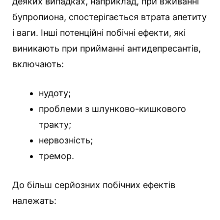
деяких випадках, наприклад, при вживанні
бупропиона, спостерігається втрата апетиту
і ваги. Інші потенційні побічні ефекти, які
виникають при прийманні антидепресантів,
включають:
нудоту;
проблеми з шлунково-кишкового
тракту;
нервозність;
тремор.
До більш серйозних побічних ефектів
належать: