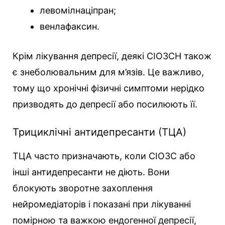
левомілнаціпран;
венлафаксин.
Крім лікування депресії, деякі СІОЗСН також
є знеболювальним для м’язів. Це важливо,
тому що хронічні фізичні симптоми нерідко
призводять до депресії або посилюють її.
Трициклічні антидепресанти (ТЦА)
ТЦА часто призначають, коли СІОЗС або
інші антидепресанти не діють. Вони
блокують зворотне захоплення
нейромедіаторів і показані при лікуванні
помірною та важкою ендогенної депресії,