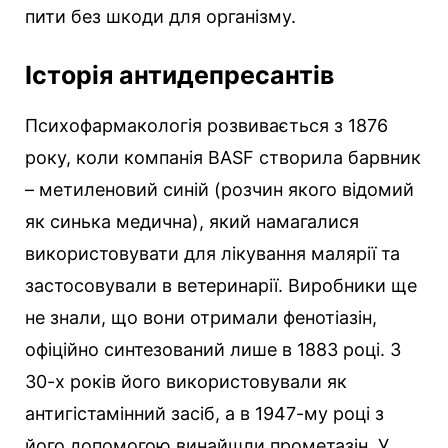
пити без шкоди для організму.
Історія антидепресантів
Психофармакологія розвивається з 1876
року, коли компанія BASF створила барвник
– метиленовий синій (розчин якого відомий
як синька медична), який намагалися
використовувати для лікування малярії та
застосовували в ветеринарії. Виробники ще
не знали, що вони отримали фенотіазін,
офіційно синтезований лише в 1883 році. З
30-х років його використовували як
антигістамінний засіб, а в 1947-му році з
його допомогою винайшли прометазін. У