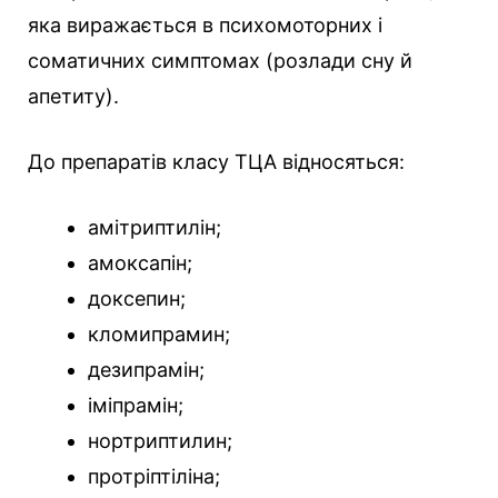
яка виражається в психомоторних і
соматичних симптомах (розлади сну й
апетиту).
До препаратів класу ТЦА відносяться:
амітриптилін;
амоксапін;
доксепин;
кломипрамин;
дезипрамін;
іміпрамін;
нортриптилин;
протріптіліна;