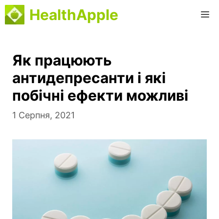
Перейти
HealthApple
M
до
вмісту
Як працюють
антидепресанти і які
побічні ефекти можливі
1 Серпня, 2021