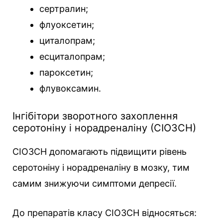
сертралин;
флуоксетин;
циталопрам;
есциталопрам;
пароксетин;
флувоксамин.
Інгібітори зворотного захоплення
серотоніну і норадреналіну (СІОЗСН)
СІОЗСН допомагають підвищити рівень
серотоніну і норадреналіну в мозку, тим
самим знижуючи симптоми депресії.
До препаратів класу СІОЗСН відносяться: