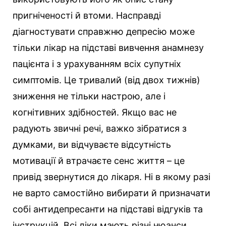
пригніченості й втоми. Насправді
діагностувати справжню депресію може
тільки лікар на підставі вивчення анамнезу
пацієнта і з урахуванням всіх супутніх
симптомів. Це тривалий (від двох тижнів)
зниження не тільки настрою, але і
когнітивних здібностей. Якщо вас не
радують звичні речі, важко зібратися з
думками, ви відчуваєте відсутність
мотивації й втрачаєте сенс життя – це
привід звернутися до лікаря. Ні в якому разі
не варто самостійно вибирати й призначати
собі антидепресанти на підставі відгуків та
інструкцій. Всі ліки мають різні нюанси