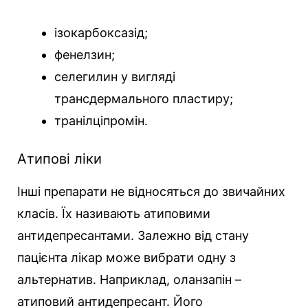
ізокарбоксазід;
фенелзин;
селегилин у вигляді
трансдермального пластиру;
транілціпромін.
Атипові ліки
Інші препарати не відносяться до звичайних
класів. Їх називають атиповими
антидепресантами. Залежно від стану
пацієнта лікар може вибрати одну з
альтернатив. Наприклад, оланзапін –
атиповий антидепресант. Його