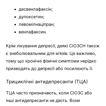
десвенлафаксін;
дулоксетин;
левомілнаціпран;
венлафаксин.
Крім лікування депресії, деякі СІОЗСН також
є знеболювальним для м’язів. Це важливо,
тому що хронічні фізичні симптоми нерідко
призводять до депресії або посилюють її.
Трициклічні антидепресанти (ТЦА)
ТЦА часто призначають, коли СІОЗС або
інші антидепресанти не діють. Вони