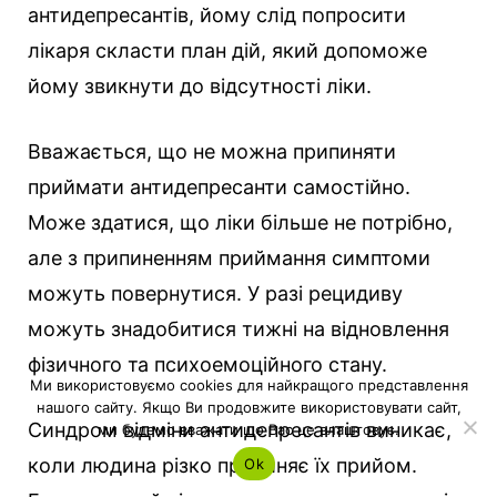
антидепресантів, йому слід попросити
лікаря скласти план дій, який допоможе
йому звикнути до відсутності ліки.
Вважається, що не можна припиняти
приймати антидепресанти самостійно.
Може здатися, що ліки більше не потрібно,
але з припиненням приймання симптоми
можуть повернутися. У разі рецидиву
можуть знадобитися тижні на відновлення
фізичного та психоемоційного стану.
Ми використовуємо cookies для найкращого представлення
нашого сайту. Якщо Ви продовжите використовувати сайт,
Синдром відміни антидепресантів виникає,
ми будемо вважати що Вас це влаштовує.
коли людина різко припиняє їх прийом.
Ok