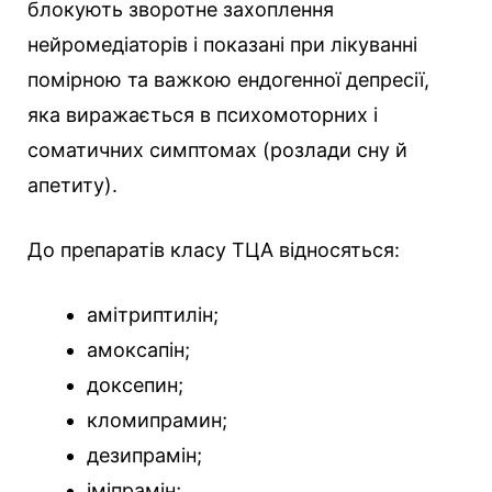
блокують зворотне захоплення
нейромедіаторів і показані при лікуванні
помірною та важкою ендогенної депресії,
яка виражається в психомоторних і
соматичних симптомах (розлади сну й
апетиту).
До препаратів класу ТЦА відносяться:
амітриптилін;
амоксапін;
доксепин;
кломипрамин;
дезипрамін;
іміпрамін;