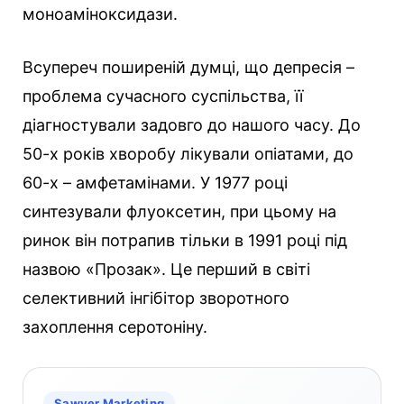
моноаміноксидази.
Всупереч поширеній думці, що депресія –
проблема сучасного суспільства, її
діагностували задовго до нашого часу. До
50-х років хворобу лікували опіатами, до
60-х – амфетамінами. У 1977 році
синтезували флуоксетин, при цьому на
ринок він потрапив тільки в 1991 році під
назвою «Прозак». Це перший в світі
селективний інгібітор зворотного
захоплення серотоніну.
Sawyer Marketing