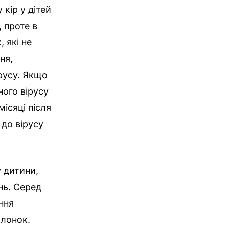
 кір у дітей
 проте в
 які не
ня,
ірусу. Якщо
ного вірусу
ісяці після
 до вірусу
 дитини,
нь. Серед
ння
олонок.