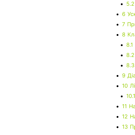
5.2
6
Ус
7
Пр
8
Кл
8.1
8.2
8.3
9
Ді
10
Л
10.
11
На
12
Н
13
П