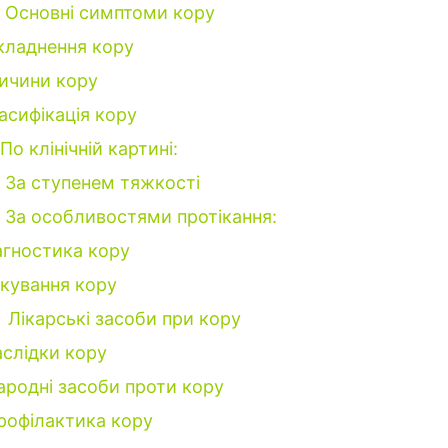
Основні симптоми кору
кладнення кору
ичини кору
асифікація кору
По клінічній картині:
За ступенем тяжкості
За особливостями протікання:
агностика кору
ікування кору
1
Лікарські засоби при кору
слідки кору
ародні засоби проти кору
рофілактика кору