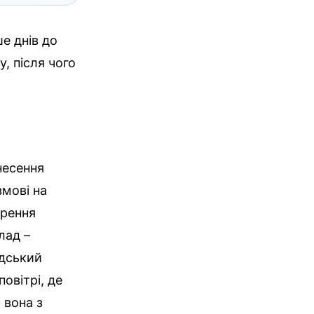
ше днів до
у, після чого
несення
змові на
ирення
лад –
адський
овітрі, де
 вона з