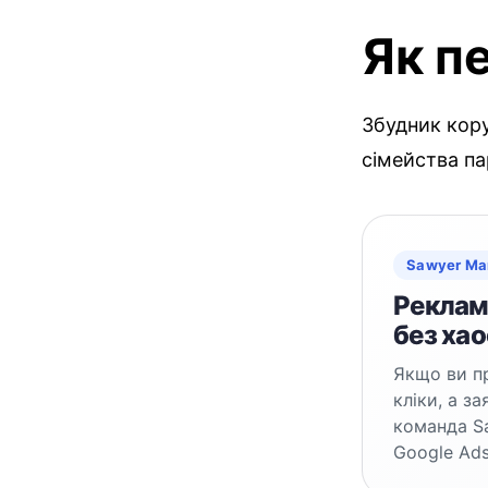
Як п
Збудник кору
сімейства па
Sawyer Ma
Реклама
без хао
Якщо ви пр
кліки, а з
команда S
Google Ads