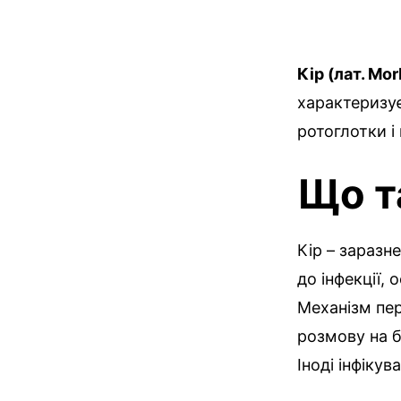
Кір (лат. Morb
характеризу
ротоглотки і
Що т
Кір – заразн
до інфекції,
Механізм пер
розмову на б
Іноді інфікув