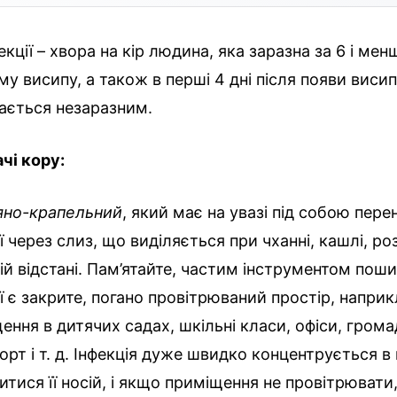
кції – хвора на кір людина, яка заразна за 6 і мен
му висипу, а також в перші 4 дні після появи висип
ається незаразним.
чі кору:
яно-крапельний
, який має на увазі під собою пере
ії через слиз, що виділяється при чханні, кашлі, ро
ій відстані. Пам’ятайте, частим інструментом пош
ії є закрите, погано провітрюваний простір, наприк
ення в дитячих садах, шкільні класи, офіси, гром
орт і т. д. Інфекція дуже швидко концентрується в п
итися її носій, і якщо приміщення не провітрювати,