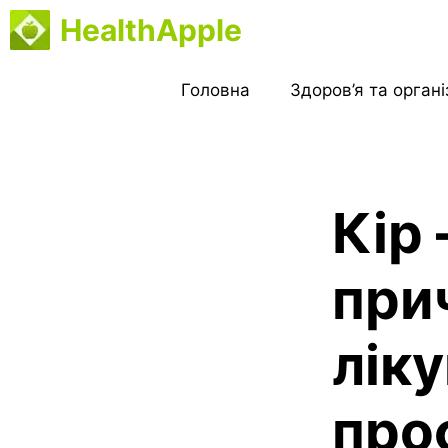
Перейти
HealthApple
до
вмісту
Головна
Здоров’я та орган
Кір
прич
ліку
про