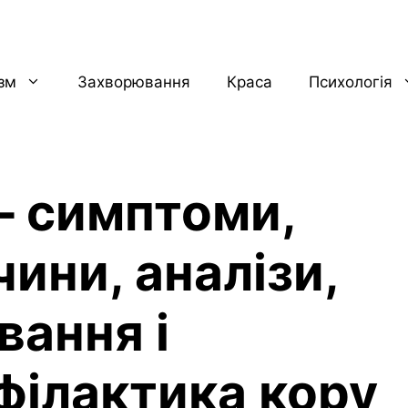
ізм
Захворювання
Краса
Психологія
 – симптоми,
ини, аналізи,
вання і
філактика кору