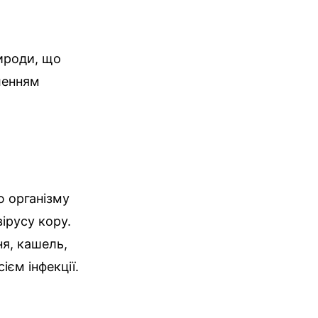
рироди, що
ленням
ю організму
ірусу кору.
ня, кашель,
ієм інфекції.