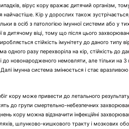
випадків, вірус кору вражає дитячий організм, тому
я найчастіше. Кір у дорослих також зустрічається,
льки в осіб з патологією імунної системи або у тих,
еї в дитячому віці, тому що після цього захворюван
иробляється стійкість імунітету до даного типу в
а одного разу перехворіла на кір, стійкість до да
і до новонародженого немовляти, але тільки на 3 м
Далі імунна система змінюється і стає вразливою
біг кору може привести до летального результату
осять до групи смертельно-небезпечних захворюва
нень кору можна відзначити інфекційні захворюва
ляхів, шлунково-кишкового тракту і мозкових об