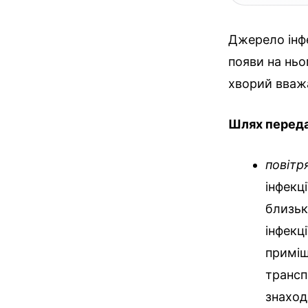
Джерело інфе
появи на ньо
хворий вваж
Шлях переда
повітр
інфекц
близьк
інфекц
приміщ
трансп
знаход