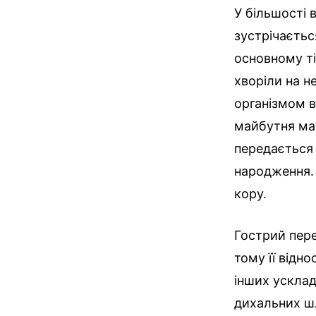
У більшості 
зустрічаєтьс
основному ті
хворіли на н
організмом в
майбутня мам
передається 
народження. 
кору.
Гострий пере
тому її відн
інших усклад
дихальних ш