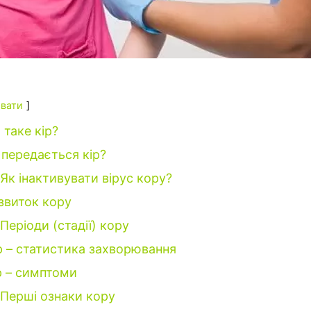
вати
таке кір?
 передається кір?
Як інактивувати вірус кору?
звиток кору
Періоди (стадії) кору
р – статистика захворювання
р – симптоми
Перші ознаки кору