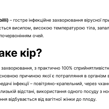
illi)
– гостре інфекційне захворювання вірусної п
ється висипом, високою температурою тіла, запа
 почервонінням очей.
аке кір?
е захворювання, з практично 100% сприйнятливіст
 основною причиною якої є потрапляння в організм в
едачі інфекції – повітряно-крапельний, через чхан
лизькій відстані, використання одного посуду з нос
ання відбувається від вагітної жінки до плоду.