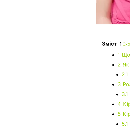
Зміст
Схо
1
Що 
2
Як
2.1
3
Ро
3.1
4
Кі
5
Кі
5.1