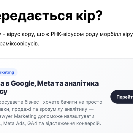
ередається кір?
 – вірус кору, що є РНК-вірусом роду морбіллівіру
раміксовірусів.
rketing
 в Google, Meta та аналітика
су
Перейт
осуваєте бізнес і хочете бачити не просто
аявки, продажі та зрозумілу аналітику —
awyer Marketing допоможе налаштувати
, Meta Ads, GA4 та відстеження конверсій.