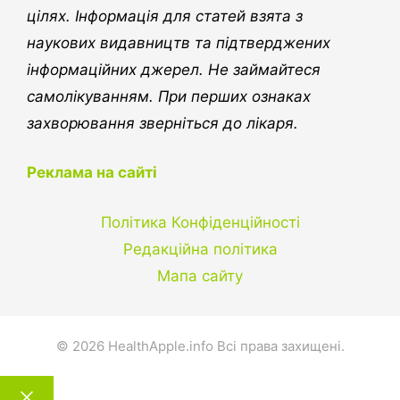
а
а
а
а
а
цілях. Інформація для статей взята з
наукових видавництв та підтверджених
інформаційних джерел. Не займайтеся
самолікуванням. При перших ознаках
захворювання зверніться до лікаря.
Реклама на сайті
Політика Конфіденційності
Редакційна політика
Мапа сайту
© 2026 HealthApple.info Всі права захищені.