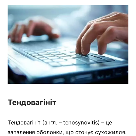
е
г
о
р
і
ї
Тендовагініт
Тендовагініт (англ. – tenosynovitis) – це
запалення оболонки, що оточує сухожилля.