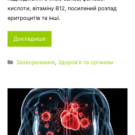
кислоти, вітаміну В12, посилений розпад
еритроцитів та інші.
Докладніше
К
Захворювання
,
Здоров'я та організм
а
т
е
г
о
р
і
ї