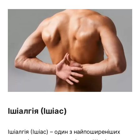
е
г
о
р
і
ї
Ішіалгія (Ішіас)
Ішіалгія (Ішіас) – один з найпоширеніших