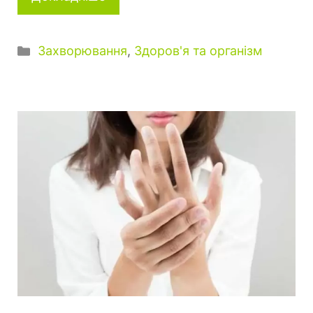
К
Захворювання
,
Здоров'я та організм
а
т
е
г
о
р
і
ї