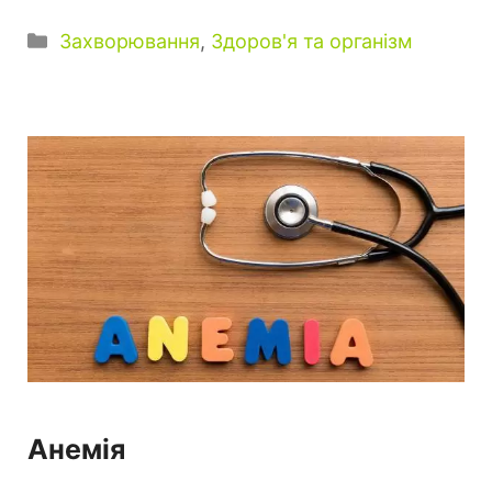
К
Захворювання
,
Здоров'я та організм
а
т
е
г
о
р
і
ї
Анемія