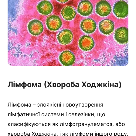
р
і
ї
Лімфома (Хвороба Ходжкіна)
Лімфома – злоякісні новоутворення
лімфатичної системи і селезінки, що
класифікуються як лімфогранулематоз, або
хвороба Ходжкіна, і як лімфоми іншого роду.