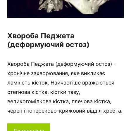
Хвороба Педжета
(деформуючий остоз)
Хвороба Педжета (деформуючий остоз) –
хронічне захворювання, яке викликає
ламкість кісток. Найчастіше вражаються
стегнова кістка, кістки тазу,
великогомілкова кістка, плечова кістка,
череп і попереково-крижовий відділ хребта.
Докладніше