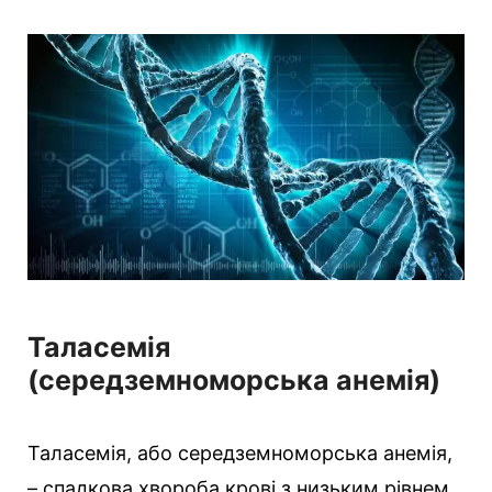
е
г
о
р
і
ї
Таласемія
(середземноморська анемія)
Таласемія, або середземноморська анемія,
– спадкова хвороба крові з низьким рівнем