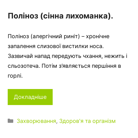
Поліноз (сінна лихоманка).
Поліноз (алергічний риніт) – хронічне
запалення слизової вистилки носа.
Зазвичай напад передують чхання, нежить і
сльозотеча. Потім з’являється першіння в
горлі.
Докладніше
К
Захворювання
,
Здоров'я та організм
а
т