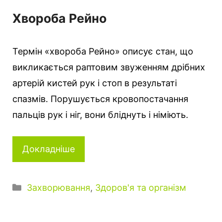
Хвороба Рейно
Термін «хвороба Рейно» описує стан, що
викликається раптовим звуженням дрібних
артерій кистей рук і стоп в результаті
спазмів. Порушується кровопостачання
пальців рук і ніг, вони бліднуть і німіють.
Докладніше
К
Захворювання
,
Здоров'я та організм
а
т