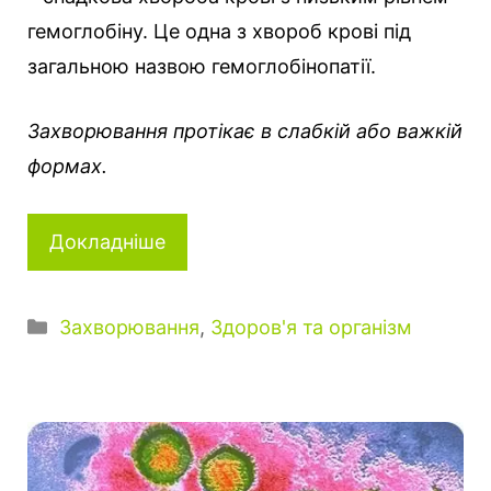
гемоглобіну. Це одна з хвороб крові під
загальною назвою гемоглобінопатії.
Захворювання протікає в слабкій або важкій
формах.
Докладніше
К
Захворювання
,
Здоров'я та організм
а
т
е
г
о