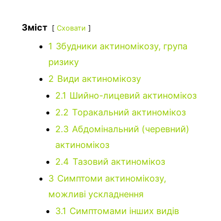
Зміст
Сховати
1
Збудники актиномікозу, група
ризику
2
Види актиномікозу
2.1
Шийно-лицевий актиномікоз
2.2
Торакальний актиномікоз
2.3
Абдомінальний (черевний)
актиномікоз
2.4
Тазовий актиномікоз
3
Симптоми актиномікозу,
можливі ускладнення
3.1
Симптомами інших видів