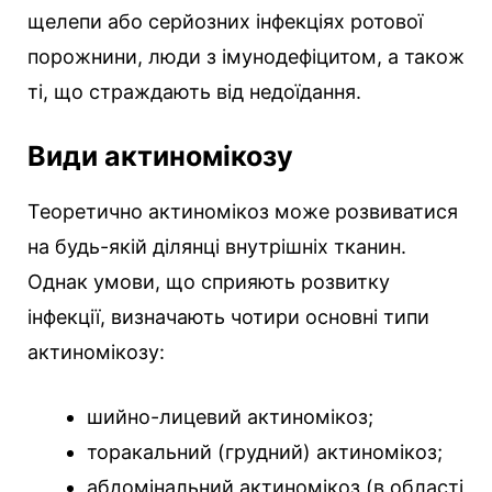
щелепи або серйозних інфекціях ротової
порожнини, люди з імунодефіцитом, а також
ті, що страждають від недоїдання.
Види актиномікозу
Теоретично актиномікоз може розвиватися
на будь-якій ділянці внутрішніх тканин.
Однак умови, що сприяють розвитку
інфекції, визначають чотири основні типи
актиномікозу:
шийно-лицевий актиномікоз;
торакальний (грудний) актиномікоз;
абдомінальний актиномікоз (в області