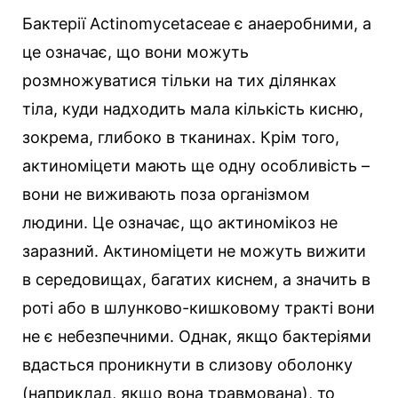
Бактерії Actinomycetaceae є анаеробними, а
це означає, що вони можуть
розмножуватися тільки на тих ділянках
тіла, куди надходить мала кількість кисню,
зокрема, глибоко в тканинах. Крім того,
актиноміцети мають ще одну особливість –
вони не виживають поза організмом
людини. Це означає, що актиномікоз не
заразний. Актиноміцети не можуть вижити
в середовищах, багатих киснем, а значить в
роті або в шлунково-кишковому тракті вони
не є небезпечними. Однак, якщо бактеріями
вдасться проникнути в слизову оболонку
(наприклад, якщо вона травмована), то