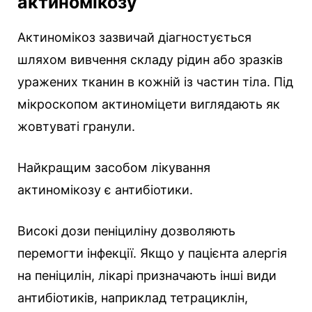
актиномікозу
Актиномікоз зазвичай діагностується
шляхом вивчення складу рідин або зразків
уражених тканин в кожній із частин тіла. Під
мікроскопом актиноміцети виглядають як
жовтуваті гранули.
Найкращим засобом лікування
актиномікозу є антибіотики.
Високі дози пеніциліну дозволяють
перемогти інфекції. Якщо у пацієнта алергія
на пеніцилін, лікарі призначають інші види
антибіотиків, наприклад тетрациклін,