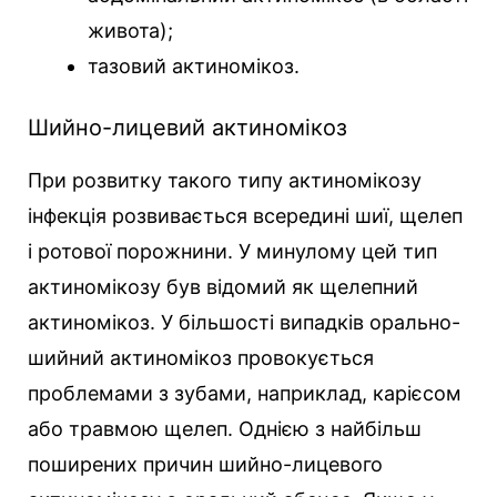
живота);
тазовий актиномікоз.
Шийно-лицевий актиномікоз
При розвитку такого типу актиномікозу
інфекція розвивається всередині шиї, щелеп
і ротової порожнини. У минулому цей тип
актиномікозу був відомий як щелепний
актиномікоз. У більшості випадків орально-
шийний актиномікоз провокується
проблемами з зубами, наприклад, карієсом
або травмою щелеп. Однією з найбільш
поширених причин шийно-лицевого