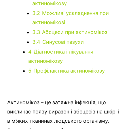
актиномікозу
3.2
Можливі ускладнення при
актиномікозі
3.3
Абсцеси при актиномікозі
3.4
Синусові пазухи
4
Діагностика і лікування
актиномікозу
5
Профілактика актиномікозу
Актиномікоз – це затяжна інфекція, що
викликає появу виразок і абсцесів на шкірі і
в м’яких тканинах людського організму.