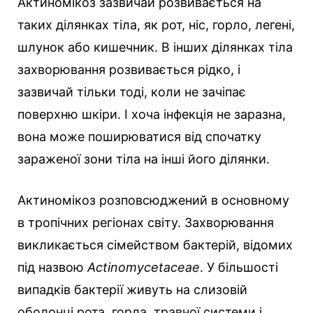
Актиномікоз зазвичай розвивається на
таких ділянках тіла, як рот, ніс, горло, легені,
шлунок або кишечник. В інших ділянках тіла
захворювання розвивається рідко, і
зазвичай тільки тоді, коли не зачіпає
поверхню шкіри. І хоча інфекція не заразна,
вона може поширюватися від спочатку
зараженої зони тіла на інші його ділянки.
Актиномікоз розповсюджений в основному
в тропічних регіонах світу. Захворювання
викликається сімейством бактерій, відомих
під назвою
Аctinomycetaceae
. У більшості
випадків бактерії живуть на слизовій
оболонці рота, горла, травної системи і