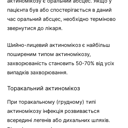
актиномікозу є оральний абсцес. Якщо у
пацієнта був або спостерігається в даний
час оральний абсцес, необхідно терміново
звернутися до лікаря.
Шийно-лицевий актиномікоз є найбільш
поширеним типом актиномікозу,
захворюваність становить 50-70% від усіх
випадків захворювання.
Торакальний актиномікоз
При торакальному (грудному) типі
актиномікозу інфекція розвивається
всередині легенів або дихальних шляхів.