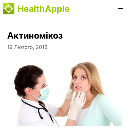
Перейти
HealthApple
М
до
вмісту
Актиномікоз
19 Лютого, 2018