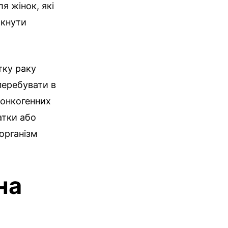
я жінок, які
икнути
тку раку
перебувати в
 онкогенних
атки або
 організм
на