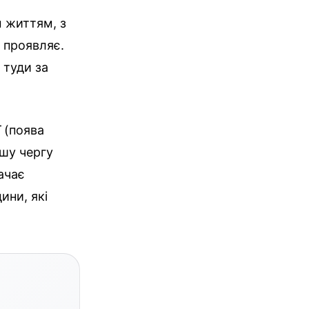
м життям, з
е проявляє.
 туди за
 (поява
ршу чергу
ачає
ини, які