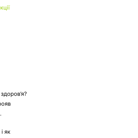
кції
 здоров’я?
рояв
.
і як