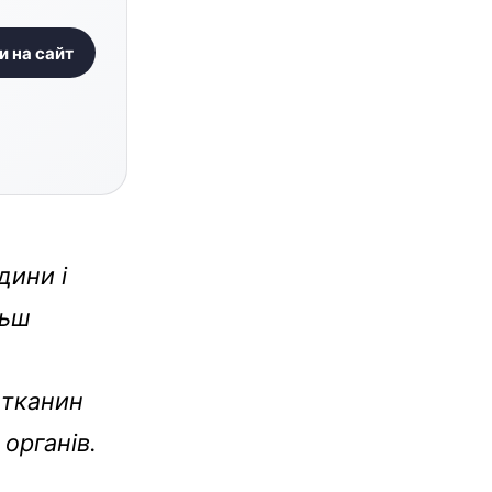
и на сайт
дини і
льш
 тканин
органів.