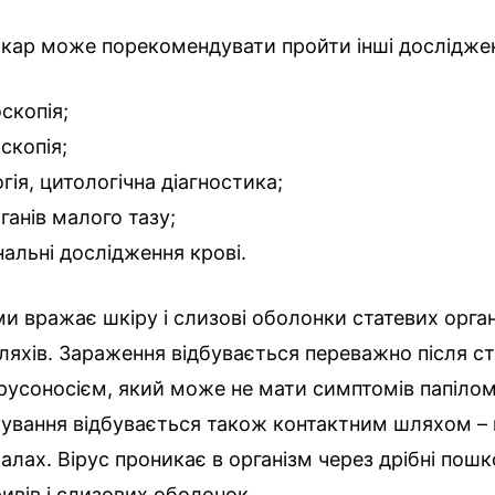
ікар може порекомендувати пройти інші дослідже
скопія;
скопія;
гія, цитологічна діагностика;
ганів малого тазу;
альні дослідження крові.
ми вражає шкіру і слизові оболонки статевих органі
яхів. Зараження відбувається переважно після ст
ірусоносієм, який може не мати симптомів папілом
фікування відбувається також контактним шляхом – 
алах. Вірус проникає в організм через дрібні пош
ивів і слизових оболонок.