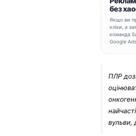
Реклама
без хао
Якщо ви пр
кліки, а з
команда S
Google Ads
ПЛР доз
оцінюва
онкогенн
найчаст
вульви, 