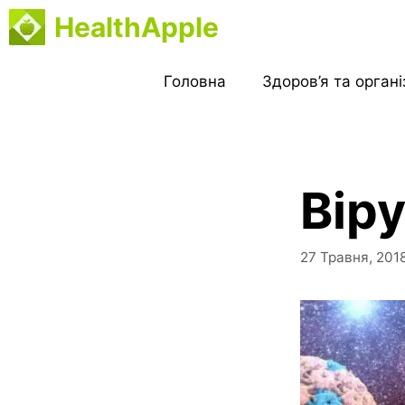
Перейти
HealthApple
до
вмісту
Головна
Здоров’я та орган
Вір
27 Травня, 201