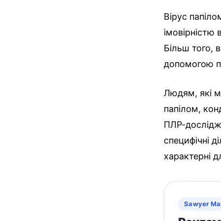
Вірус папіло
імовірністю 
Більш того, 
допомогою по
Людям, які м
папілом, кон
ПЛР-дослідже
специфічні д
характерні дл
Sawyer Ma