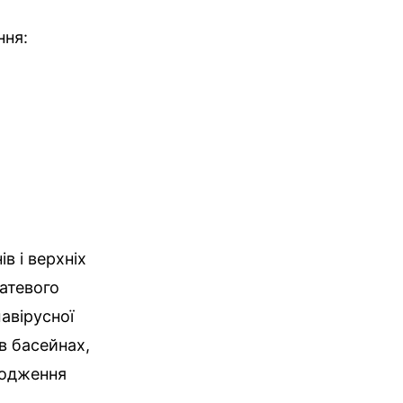
ння:
в і верхніх
атевого
авірусної
в басейнах,
кодження