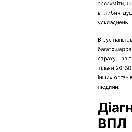
зрозуміти, щ
в глибині ду
ускладнень і
Вірус папіло
багатошарово
страху, навіт
тільки 20-30
інших органі
людини.
Діаг
ВПЛ