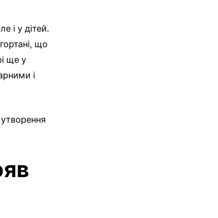
е і у дітей.
гортані, що
і ще у
арними і
 утворення
ояв