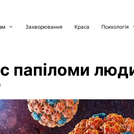
ізм
Захворювання
Краса
Психологія
ус папіломи люд
8