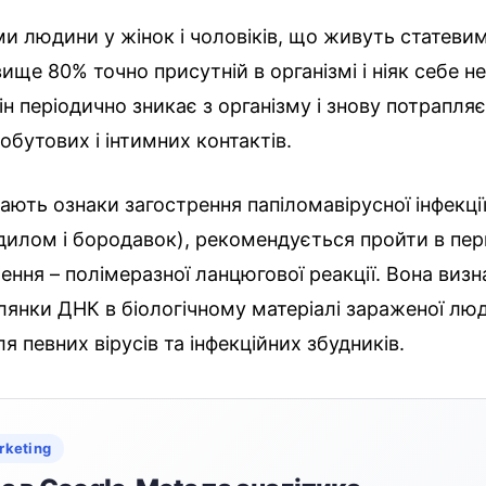
ми людини у жінок і чоловіків, що живуть статеви
вище 80% точно присутній в організмі і ніяк себе н
він періодично зникає з організму і знову потрапляє
бутових і інтимних контактів.
ають ознаки загострення папіломавірусної інфекції
дилом і бородавок), рекомендується пройти в пе
ння – полімеразної ланцюгової реакції. Вона визн
ілянки ДНК в біологічному матеріалі зараженої люд
я певних вірусів та інфекційних збудників.
rketing