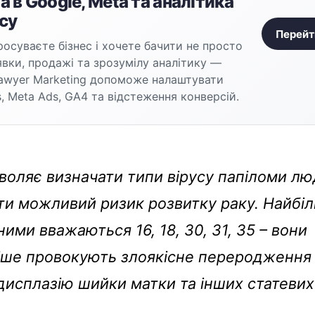
 в Google, Meta та аналітика
су
Перейт
осуваєте бізнес і хочете бачити не просто
аявки, продажі та зрозумілу аналітику —
awyer Marketing допоможе налаштувати
, Meta Ads, GA4 та відстеження конверсій.
воляє визначати типи вірусу папіломи лю
ти можливий ризик розвитку раку. Найбі
ими вважаються 16, 18, 30, 31, 35 – вони
іше провокують злоякісне переродження
дисплазію шийки матки та інших статевих 