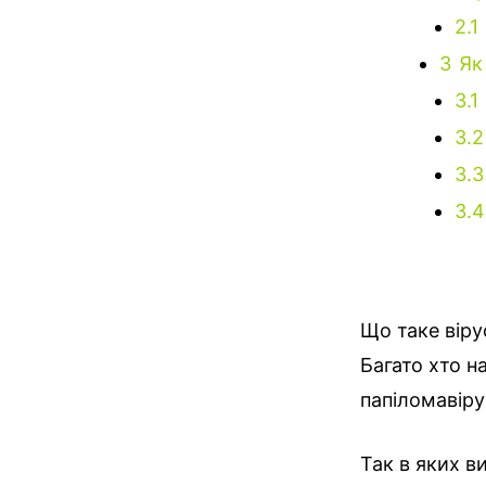
2.1
3
Як
3.1
3.2
3.3
3.4
Що таке віру
Багато хто н
папіломавіру
Так в яких в