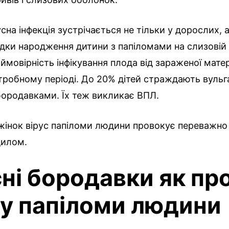
на інфекція зустрічається не тільки у дорослих, ал
дки народження дитини з папіломами на слизовій 
ймовірність інфікування плода від зараженої матер
робному періоді. До 20% дітей страждають вульг
ородавками. Їх теж викликає ВПЛ.
і жінок вірус папіломи людини провокує переважно
дилом.
сні бородавки як пр
су папіломи людини