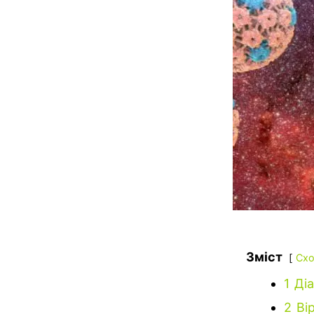
Зміст
Схо
1
Діа
2
Ві