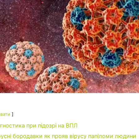
вати
гностика при підозрі на ВПЛ
русні бородавки як прояв вірусу папіломи людини