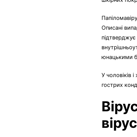
Папіломавірус
Описані випа
підтверджує 
внутрішньоут
юнацькими б
У чоловіків 
гострих кон
Віру
віру