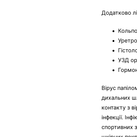
Додатково л
Кольпо
Уретро
Гістоло
УЗД ор
Гормон
Вірус папіло
дихальних шл
контакту з в
інфекції. Ін
спортивних з
шкірних покр