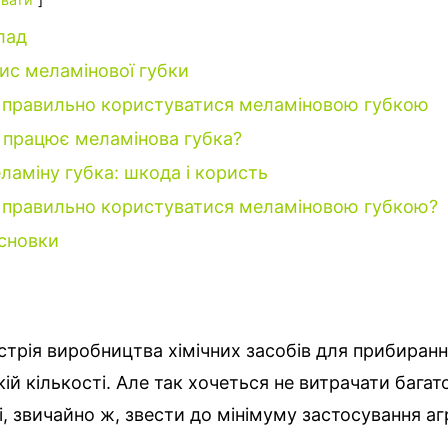
лад
ис меламінової губки
 правильно користуватися меламіновою губкою
 працює меламінова губка?
ламіну губка: шкода і користь
 правильно користуватися меламіновою губкою?
сновки
стрія виробництва хімічних засобів для прибиран
ій кількості.
Але так хочеться не витрачати багат
і, звичайно ж, звести до мінімуму застосування а