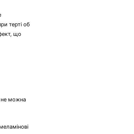
е
при терті об
фект, що
о не можна
 меламінові