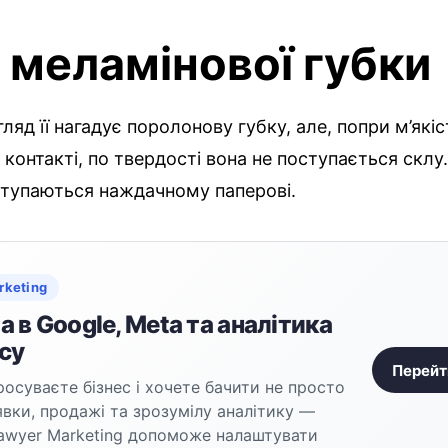
 меламінової губки
гляд її нагадує поролонову губку, але, попри м’які
контакті, по твердості вона не поступається склу
ступаються наждачному паперові.
rketing
 в Google, Meta та аналітика
су
Перейт
осуваєте бізнес і хочете бачити не просто
аявки, продажі та зрозумілу аналітику —
awyer Marketing допоможе налаштувати