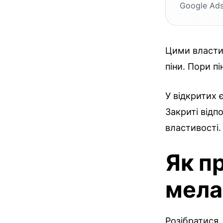
Google Ads
Цими власти
піни. Пори пі
У відкритих 
Закриті відп
властивості.
Як п
мела
Розібратися,