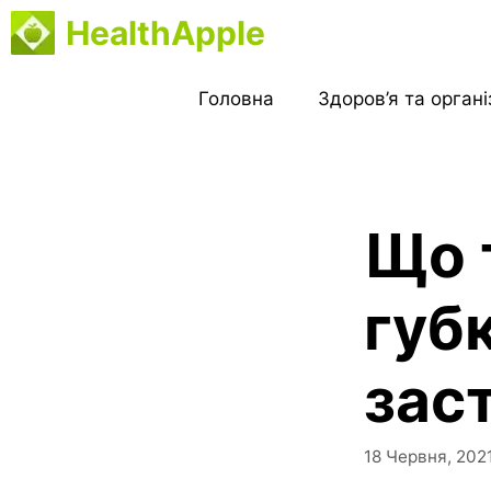
Перейти
HealthApple
до
вмісту
Головна
Здоров’я та орган
Що 
губк
зас
18 Червня, 202