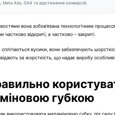
, Meta Ads, GA4 та відстеження конверсій.
востями вона зобов’язана технологічним процесо
ни частково відкриті, а частково – закриті.
є сплітаються вусики, вони забезпечують шорсткість
овідають за жорсткість, що надає виробу особливі
равильно користува
міновою губкою
 як використовувати меламіновую губку, під силу 