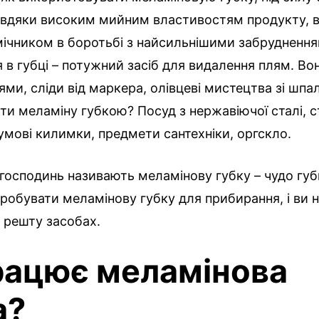
Завдяки високим мийним властивостям продукту, в
мічником в боротьбі з найсильнішими забруднення
 в губці – потужний засіб для видалення плям. Во
ями, сліди від маркера, олівцеві мистецтва зі шп
и меламіну губкою? Посуд з нержавіючої сталі, с
умові килимки, предмети сантехніки, оргскло.
господинь називають меламінову губку – чудо гу
пробувати меламінову губку для прибирання, і ви
 решту засобах.
рацює меламінова
а?