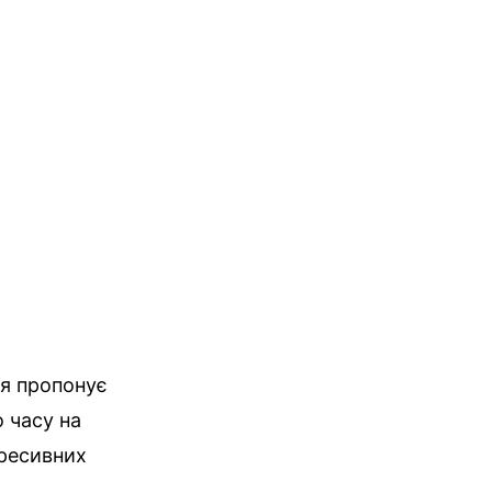
ня пропонує
о часу на
гресивних