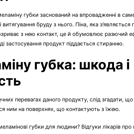
меламіну губки заснований на впровадженні в сам
 витягування бруду з нього. Піна, яка з’являється 
зриває з нею контакт, це й обумовлює разючий е
ді застосування продукт піддається стиранню.
міну губка: шкода і
сть
чних перевагах даного продукту, слід згадати, щ
я ним на поверхнях, що контактують з їжею.
меламінові губки для людини? Відгуки лікарів про