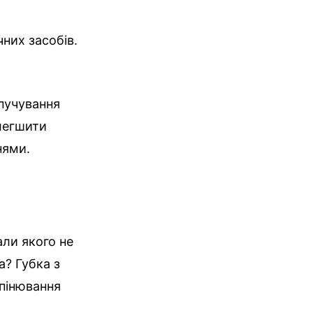
них засобів.
спучування
олегшити
нями.
али якого не
а? Губка з
пінювання