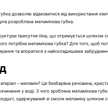
убка дозволяє відмовитися від використання хіміч
була розроблена меламінова губка.
структури присутня піна, що отримується шляхом 
ого потрібна меламінова губка? Для того, щоб п
ирання та впоратися з найскладнішими забруднен
д
атеріал – меламін? Це безбарвна речовина, крист
озчинення у воді. З чого зроблена меламінова губк
продукт, одержуваний зі смоли меламіну шляхом с