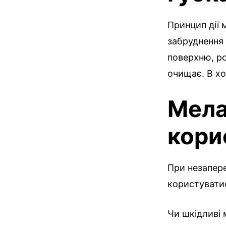
Принцип дії 
забруднення і
поверхню, ро
очищає. В хо
Мела
кори
При незапере
користуватис
Чи шкідливі 