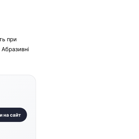
сть при
. Абразивні
и на сайт