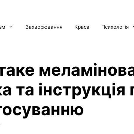
ізм
Захворювання
Краса
Психологія
таке меламінов
а та інструкція п
тосуванню
1