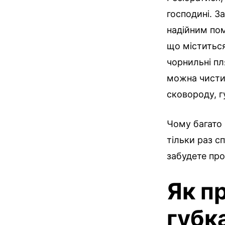
господині. 
надійним по
що міститься
чорнильні пл
можна чистит
сковороду, г
Чому багато 
тільки раз с
забудете про
Як п
губк