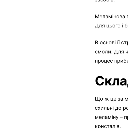
Меламінова г
Для цього і 
В основі її 
смоли. Для ч
процес приб
Скла
Що ж це за м
схильні до р
меламіну – 
кристалів.