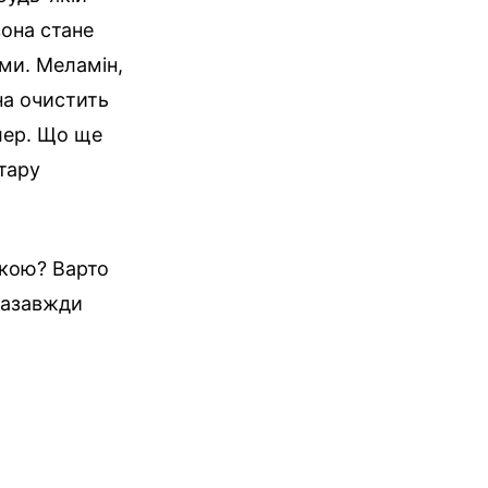
она стане
ми. Меламін,
на очистить
алер. Що ще
тару
бкою? Варто
 назавжди