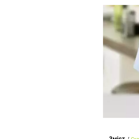
Зміст
Схо