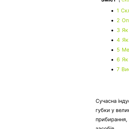
1
Ск
2
Оп
3
Як
4
Як
5
Ме
6
Як
7
Ви
Сучасна інду
губки у велик
прибирання, 
засобів.