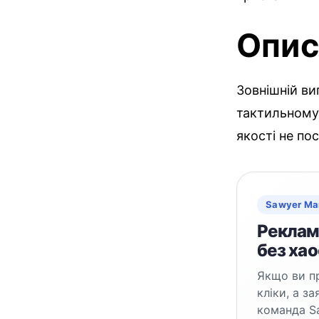
Опис
Зовнішній ви
тактильному 
якості не по
Sawyer Ma
Реклама
без хао
Якщо ви пр
кліки, а з
команда S