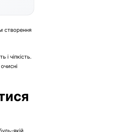
м створення
 і чіпкість.
 очисні
тися
будь-якій