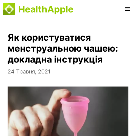
Перейти
HealthApple
М
до
вмісту
Як користуватися
менструальною чашею:
докладна інструкція
24 Травня, 2021