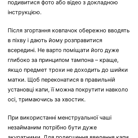
подивитися фото або відео з докладною
інструкцією.
Після згортання ковпачок обережно вводять
в піхву і дають йому розправитися
всередині. Не варто поміщати його дуже
глибоко за принципом тампона – краще,
якщо предмет трохи не доходить до шийки
матки. Щоб переконатися в правильній
установці капи, її можна покрутити навколо
осі, тримаючись за хвостик.
При використанні менструальної чаші
незайманим потрібно бути дуже
акуратними. Для полегшення введення капи