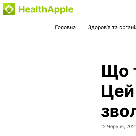
Перейти
HealthApple
до
вмісту
Головна
Здоров’я та орган
Що 
Цей 
зво
12 Червня, 202