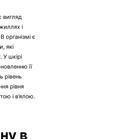
є вигляд
ожиллях і
В організмі є
, які
 У шкірі
оновленню її
ь рівень
ння рівня
тою і в’ялою.
ну в