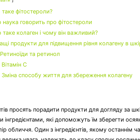
 таке фітостероли?
 наука говорить про фітостероли
 таке колаген і чому він важливий?
ащі продукти для підвищення рівня колагену в шкі
Ретиноїди та ретинол
Вітамін C
Зміна способу життя для збереження колагену
нтів просять порадити продукти для догляду за шк
 інгредієнтами, які допоможуть їм зберегти осяян
лір обличчя.
Один з інгредієнтів, якому останнім ч
 велика увага, належать до класу сполук рослинн