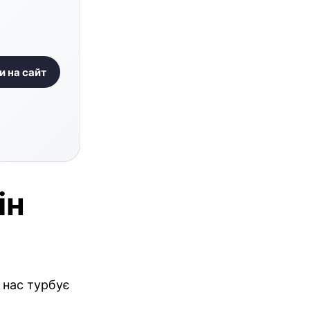
и на сайт
ін
 нас турбує