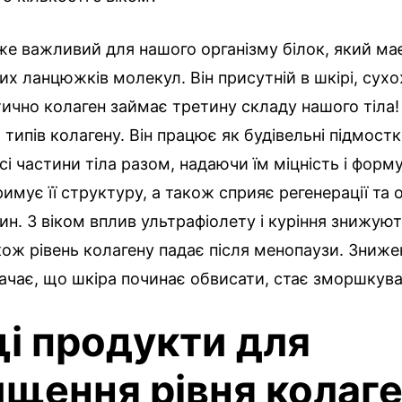
же важливий для нашого організму білок, який ма
ких ланцюжків молекул. Він присутній в шкірі, сух
тично колаген займає третину складу нашого тіла! 
 типів колагену. Він працює як будівельні підмостки
і частини тіла разом, надаючи їм міцність і форму.
римує її структуру, а також сприяє регенерації та 
ин. З віком вплив ультрафіолету і куріння знижуют
кож рівень колагену падає після менопаузи. Зниже
ачає, що шкіра починає обвисати, стає зморшкува
і продукти для
ищення рівня колаге