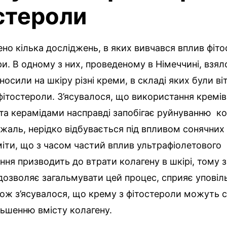
стероли
но кілька досліджень, в яких вивчався вплив фіто
ри. В одному з них, проведеному в Німеччині, взял
носили на шкіру різні креми, в складі яких були ві
фітостероли. З’ясувалося, що використання кремів
та керамідами насправді запобігає руйнуванню ко
а жаль, нерідко відбувається під впливом сонячних
іти, що з часом частий вплив ультрафіолетового
ня призводить до втрати колагену в шкірі, тому 
дозволяє загальмувати цей процес, сприяє упові
кож з’ясувалося, що крему з фітостероли можуть 
ьшенню вмісту колагену.