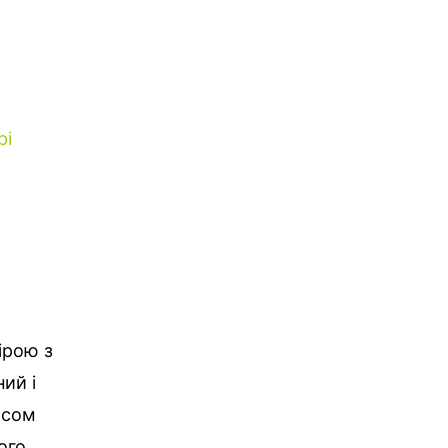
рі
ірою з
ий і
асом
ого