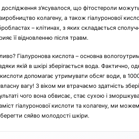
о дослідження з’ясувалося, що фітостероли можут
иробництво колагену, а також гіалуронової кисло
робластах – клітинах, з яких складається сполуч
рияє її відновленню після травм.
ливо? Гіалуронова кислота – основна вологоутри
вдяки якій в шкірі зберігається вода. Фактично, о
 кислоти допомагає утримувати обсяг води, в 1000
 власну вагу! З віком ми втрачаємо здатність збер
езультаті чого вона обвисає, стає сухою і зморшкув
міст гіалуронової кислоти та колагену, ми може
берегти сяйво молодості шкіри.