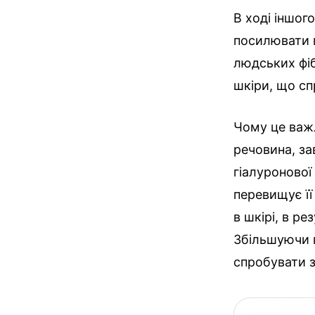
В ході іншог
посилювати в
людських фіб
шкіри, що сп
Чому це важ
речовина, за
гіалуронової
перевищує її
в шкірі, в р
Збільшуючи в
спробувати з