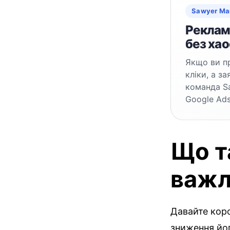
Sawyer Ma
Реклама
без хао
Якщо ви пр
кліки, а з
команда S
Google Ads
Що та
важл
Давайте коро
зниження йог