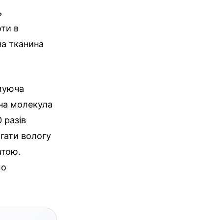
ь
ти в
на тканина
муюча
дна молекула
 разів
ігати вологу
атою.
мо