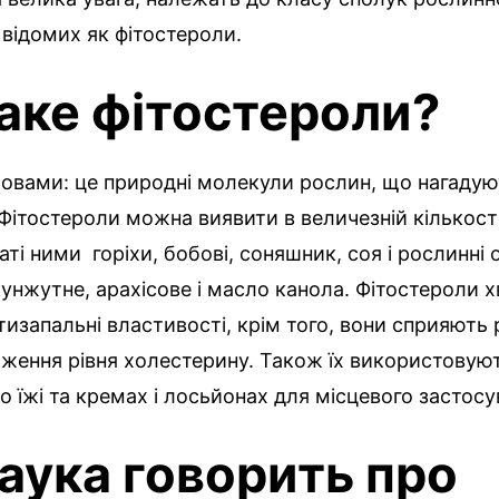
відомих як фітостероли.
аке фітостероли?
овами: це природні молекули рослин, що нагадую
Фітостероли можна виявити в величезній кількост
ті ними горіхи, бобові, соняшник, соя і рослинні о
нжутне, арахісове і масло канола. Фітостероли хв
тизапальні властивості, крім того, вони сприяють
иження рівня холестерину. Також їх використовую
о їжі та кремах і лосьйонах для місцевого застосу
аука говорить про