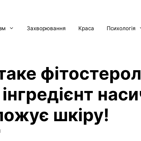
ізм
Захворювання
Краса
Психологія
таке фітостеро
інгредієнт наси
ложує шкіру!
1