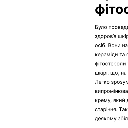
фіто
Було проведе
здоров’я шкі
осіб. Вони на
кераміди та 
фітостероли 
шкірі, що, н
Легко зрозум
випромінюван
крему, який 
старіння. Та
деякому збіл