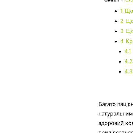
1
Що
2
Що
3
Що
4
Кр
4.1
4.2
4.3
Багато паціє
натуральними
здоровий ко
приділяється