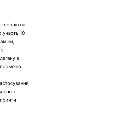
стеролів на
о участь 10
таміни,
 з
лагену в
 променів.
застосування
льненню
сприяти