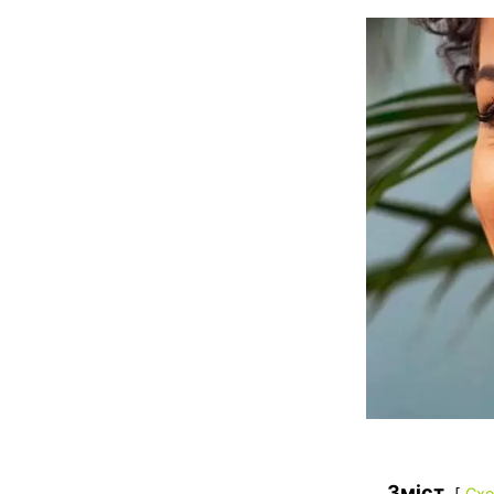
Зміст
Схо