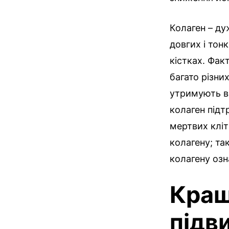
Колаген – ду
довгих і тон
кістках. Фак
багато різних
утримують вс
колаген підт
мертвих кліт
колагену; та
колагену озн
Кращ
підв