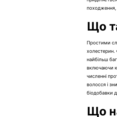
походження, 
Що т
Простими сл
холестерин. 
найбільш бага
включаючи ку
численні про
волосся і зн
біодобавки д
Що н