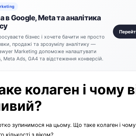
rketing
 в Google, Meta та аналітика
су
Перейт
осуваєте бізнес і хочете бачити не просто
аявки, продажі та зрозумілу аналітику —
awyer Marketing допоможе налаштувати
, Meta Ads, GA4 та відстеження конверсій.
ке колаген і чому в
ивий?
тко зупинимося на цьому. Що таке колаген і чому
о кількості з віком?