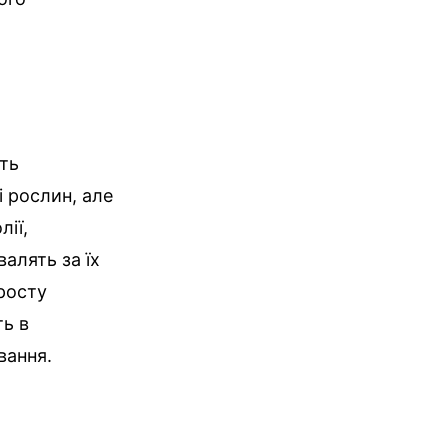
ть
і рослин, але
лії,
алять за їх
 росту
ть в
вання.