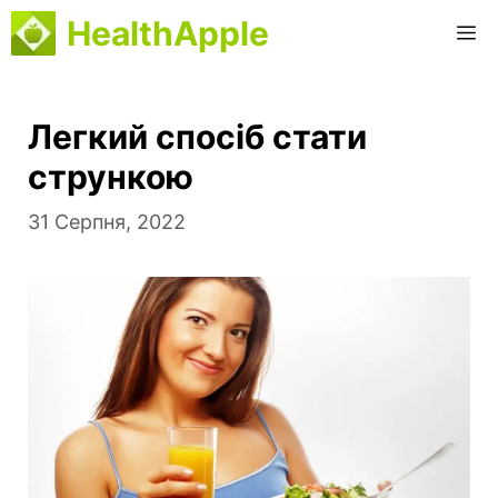
Перейти
HealthApple
M
до
вмісту
Легкий спосіб стати
стрункою
31 Серпня, 2022