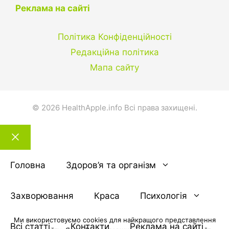
Реклама на сайті
Політика Конфіденційності
Редакційна політика
Мапа сайту
© 2026 HealthApple.info Всі права захищені.
Закрити
тему
Головна
Здоров’я та організм
Захворювання
Краса
Психологія
Ми використовуємо cookies для найкращого представлення
Всі статті
Контакти
Реклама на сайті