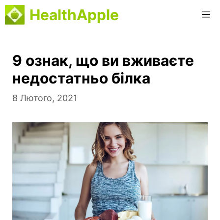
Перейти
HealthApple
M
до
вмісту
9 ознак, що ви вживаєте
недостатньо білка
8 Лютого, 2021