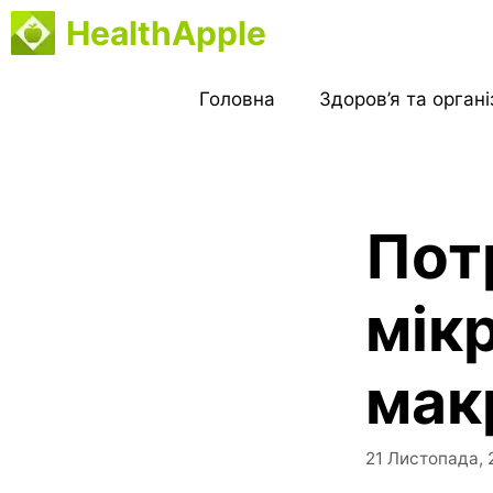
Перейти
HealthApple
до
вмісту
Головна
Здоров’я та орган
Пот
мік
мак
21 Листопада, 