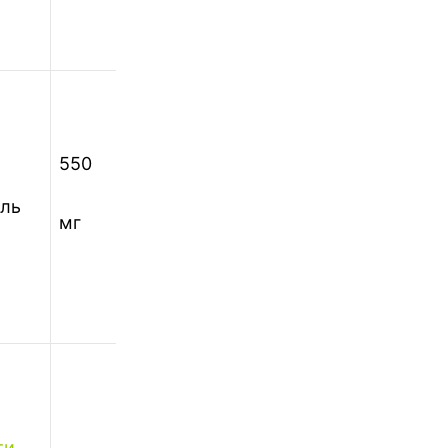
550
550
іль
мг
мг
ти
,