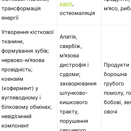
рахіт
,
трансформація
м’ясо, риб
остеомаляція
енергії
Утворення кісткової
Апатія,
тканини,
свербіж,
формування зубів;
м’язова
нервово-м’язова
дистрофія і
Продукти 
провідність;
судоми;
борошна
коензим
захворювання
грубого
(кофермент) у
шлунково-
помолу, го
вуглеводному і
кишкового
бобові, зе
білковому обмінах;
тракту,
овочі
невід’ємний
порушення
компонент
серцевого