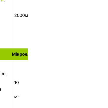
2000мг
2000мг
Мікроелементи
ясо,
10
15
30
20
з
мг
мг
мг
мг