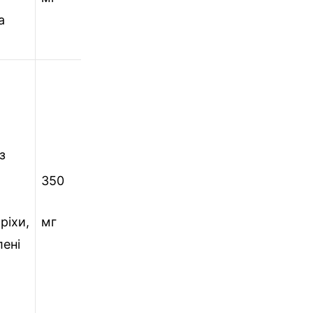
а
з
350
300
310
390
ріхи,
мг
мг
мг
мг
лені