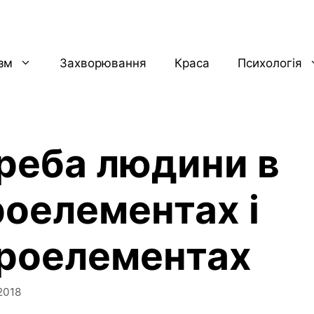
ізм
Захворювання
Краса
Психологія
реба людини в
роелементах і
роелементах
2018