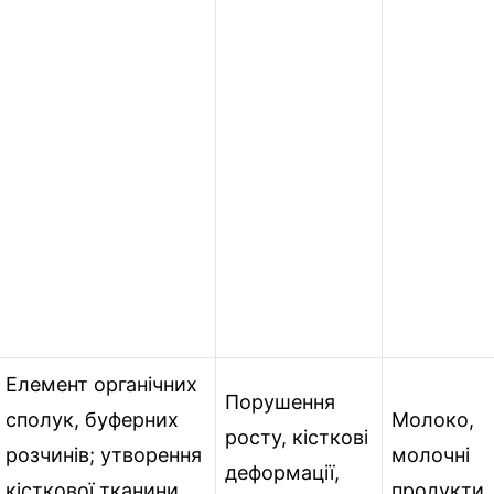
Елемент органічних
Порушення
сполук, буферних
Молоко,
росту, кісткові
розчинів; утворення
молочні
деформації,
кісткової тканини,
продукти,