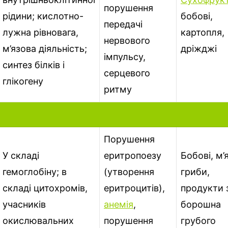
порушення
рідини; кислотно-
бобові,
передачі
лужна рівновага,
картопля,
нервового
м’язова діяльність;
дріжджі
імпульсу,
синтез білків і
серцевого
глікогену
ритму
Порушення
У складі
еритропоезу
Бобові, м’
гемоглобіну; в
(утворення
гриби,
складі цитохромів,
еритроцитів),
продукти 
учасників
анемія
,
борошна
окислювальних
порушення
грубого