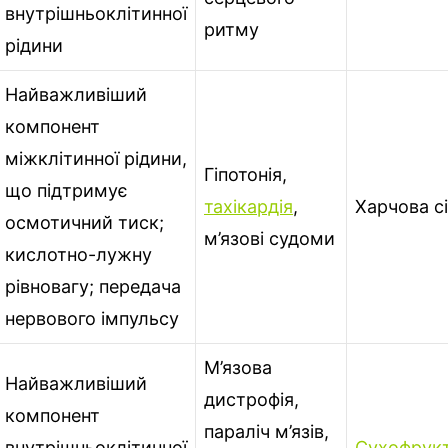
внутрішньоклітинної
ритму
рідини
Найважливіший
компонент
міжклітинної рідини,
Гіпотонія,
що підтримує
тахікардія
,
Харчова с
осмотичний тиск;
м’язові судоми
кислотно-лужну
рівновагу; передача
нервового імпульсу
М’язова
Найважливіший
дистрофія,
компонент
параліч м’язів,
внутрішньоклітинної
Сухофрук