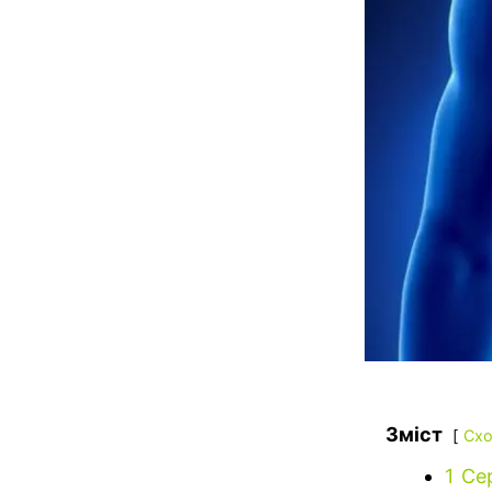
Зміст
Схо
1
Се