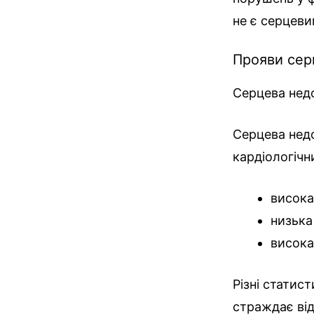
не є серцеви
Прояви сер
Серцева недо
Серцева недо
кардіологічн
висока
низька
висока
Різні статис
страждає від