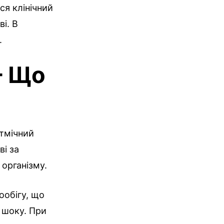
ся клінічний
і. В
.
– Що
итмічний
ві за
 організму.
ообігу, що
 шоку. При