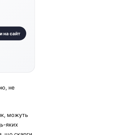
и на сайт
ою, не
ряк, можуть
дь-яких
я, що скарги