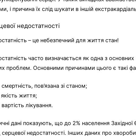
ми, і причина їх слід шукати в іншій екстракардіаль
цевої недостатності
статність – це небезпечний для життя стан!
статність часто визначається як одна з основних
их проблем. Основними причинами цього є такі фа
 смертність, пов’язана зі станом;
 якість життя;
 вартість лікування.
тичні дані показують, що до 2% населення Західної
 серцевої недостатності. Інших даних про хвороби