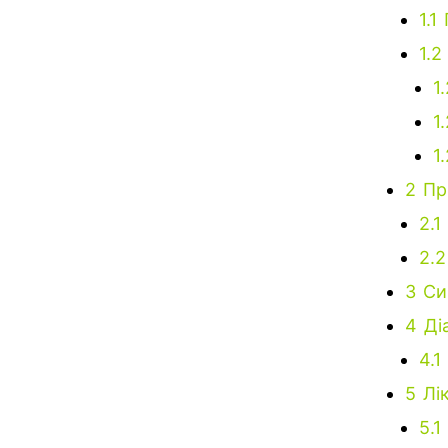
1.1
1.2
1.
1
1
2
Пр
2.1
2.2
3
Си
4
Ді
4.1
5
Лі
5.1