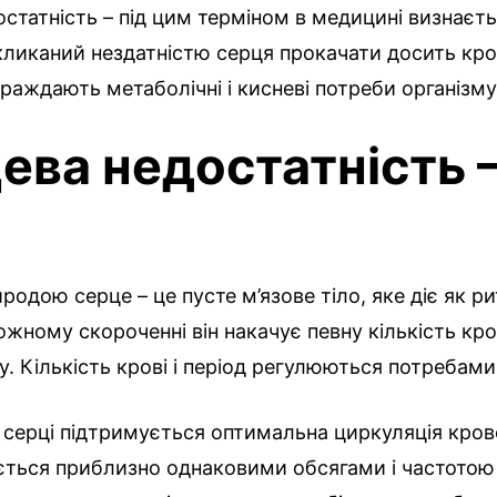
статність – під цим терміном в медицині визнаєть
ликаний нездатністю серця прокачати досить кров
траждають метаболічні і кисневі потреби організму
ева недостатність 
родою серце – це пусте м’язове тіло, яке діє як р
ожному скороченні він накачує певну кількість кро
. Кількість крові і період регулюються потребами
серці підтримується оптимальна циркуляція кров
ється приблизно однаковими обсягами і частотою