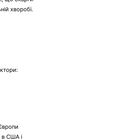
ній хворобі.
ктори:
 Європи
 в США і