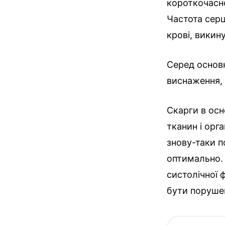
короткочасно
Частота серц
крові, викин
Серед основн
виснаження, 
Скарги в осн
тканин і орг
знову-таки п
оптимально.
систолічної ф
бути порушен