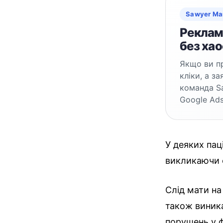
Sawyer Ma
Реклама
без хао
Якщо ви пр
кліки, а з
команда S
Google Ads
У деяких пац
викликаючи 
Слід мати на
також виника
порушень у ф