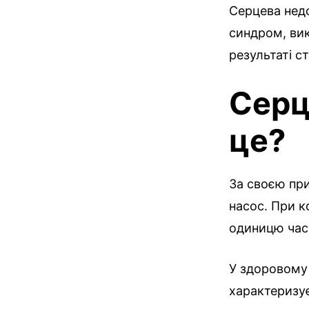
Серцева недо
синдром, вик
результаті с
Серц
це?
За своєю при
насос. При к
одиницю часу
У здоровому 
характеризу