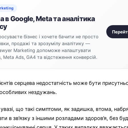
rketing
 в Google, Meta та аналітика
су
Перейт
осуваєте бізнес і хочете бачити не просто
аявки, продажі та зрозумілу аналітику —
awyer Marketing допоможе налаштувати
, Meta Ads, GA4 та відстеження конверсій.
ієнтів серцева недостатність може бути присутнь
особливих нездужань.
 увазі, що такі симптоми, як задишка, втома, наб
ти в зв’язку з іншими розладами здоров’я, без бу
ункціонуванні серця. У таких випадках вважаєтьс