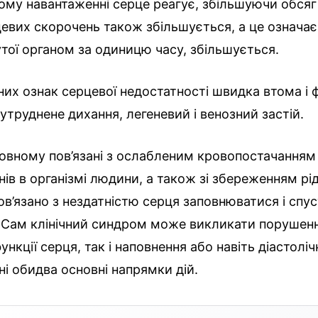
му навантаженні серце реагує, збільшуючи обсяг
евих скорочень також збільшується, а це означає
утої органом за одиницю часу, збільшується.
их ознак серцевої недостатності швидка втома і 
утруднене дихання, легеневий і венозний застій.
овному пов’язані з ослабленим кровопостачанням 
анів в організмі людини, а також зі збереженням рі
ов’язано з нездатністю серця заповнюватися і спу
 Сам клінічний синдром може викликати порушенн
ункції серця, так і наповнення або навіть діастолі
і обидва основні напрямки дій.