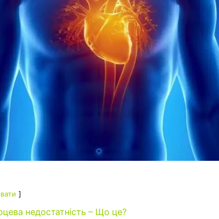
вати
рцева недостатність – Що це?