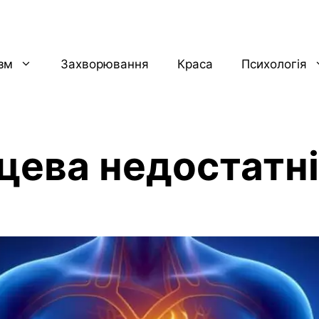
ізм
Захворювання
Краса
Психологія
цева недостатн