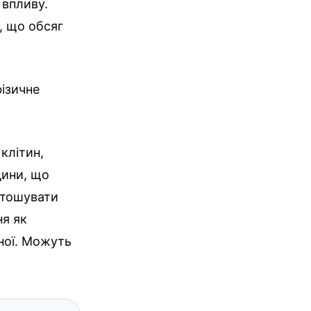
 впливу.
, що обсяг
фізичне
клітин,
дини, що
стошувати
я як
чної. Можуть