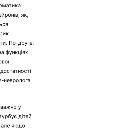
томатика
йронів, як,
ься
изик
ти. По-друге,
на функціях
ової
едостатності
я-невролога
еважно у
турбує дітей
, але якщо