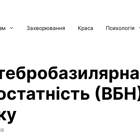
ізм
Захворювання
Краса
Психологія
тебробазилярна
остатність (ВБН
ку
19