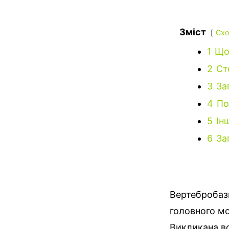
Зміст
Схо
1
Що
2
Ст
3
За
4
По
5
Ін
6
За
Вертебробаз
головного мо
Викликана во