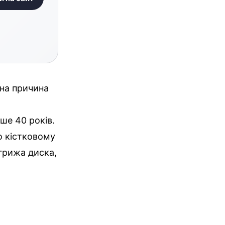
вна причина
ше 40 років.
о кістковому
 грижа диска,