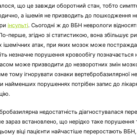
алося, що це завжди оборотний стан, тобто симп
одично, а ішемія не призводить до пошкодження не
при
інсульті
. Сьогодні ж до ВБН неврологи відносят
По-перше, згідно зі статистикою, вона збільшує р
 ішемічних атак, при яких мозок може постражда
віть незначне порушення кровообігу позначається 
 часом може призводити до незворотних змін мозк
ме тому ігнорувати ознаки вертебробазилярної н
ри найменших порушеннях потрібен запис до лікар
цію.
бробазилярна недостатність діагностувалася пер
е зараз встановлено, що нерідко таке порушення 
 У цьому віці пацієнти найчастіше переростають ВБН