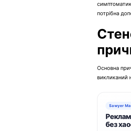
симптоматик
потрібна доп
Стено
прич
Основна при
викликаний 
Sawyer Ma
Реклама
без хао