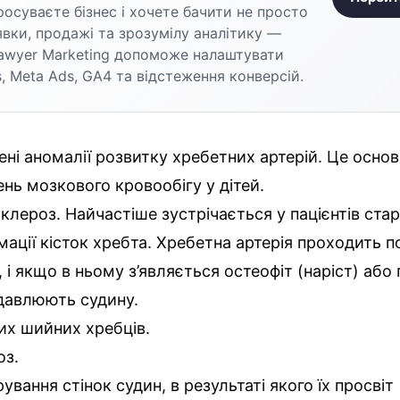
осуваєте бізнес і хочете бачити не просто
аявки, продажі та зрозумілу аналітику —
awyer Marketing допоможе налаштувати
, Meta Ads, GA4 та відстеження конверсій.
ні аномалії розвитку хребетних артерій. Це осно
нь мозкового кровообігу у дітей.
клероз. Найчастіше зустрічається у пацієнтів стар
ації кісток хребта. Хребетна артерія проходить п
, і якщо в ньому з’являється остеофіт (наріст) або
давлюють судину.
их шийних хребців.
оз.
ування стінок судин, в результаті якого їх просвіт