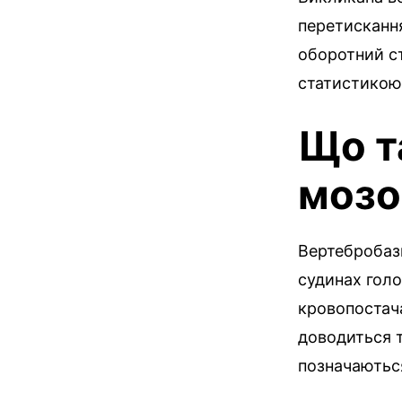
перетисканн
оборотний ст
статистикою,
Що т
мозо
Вертебробази
судинах голо
кровопостача
доводиться т
позначаються