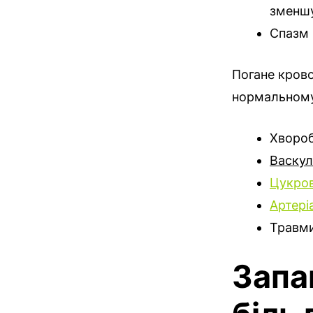
зменшу
Спазм м
Погане крово
нормальному 
Хвороб
Васкул
Цукров
Артері
Травми
Запа