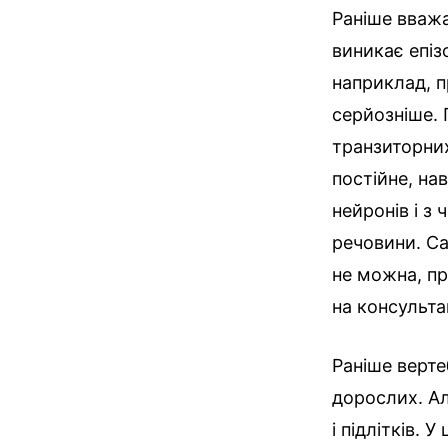
Раніше вваж
виникає епіз
наприклад, 
серйозніше. 
транзиторних
постійне, на
нейронів і з
речовини. Са
не можна, п
на консульта
Раніше верте
дорослих. Ал
і підлітків.