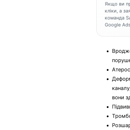
Якщо ви пр
кліки, а з
команда S
Google Ads
Вродже
поруше
Атерос
Деформ
каналу
вони з
Підвив
Тромб
Розшар