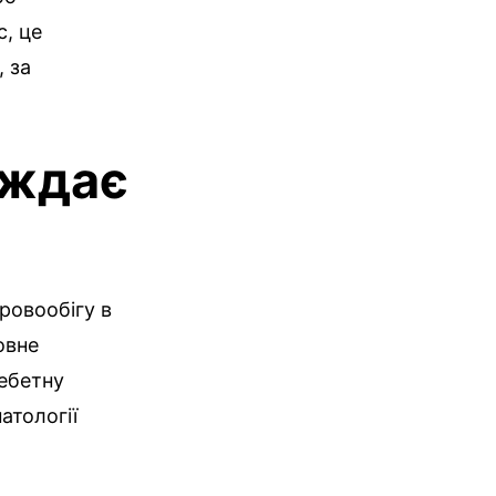
, це
 за
аждає
ровообігу в
овне
ребетну
атології