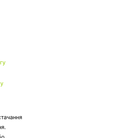
гу
ку
стачання
ня.
бо