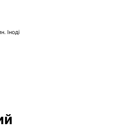
. Іноді
ий