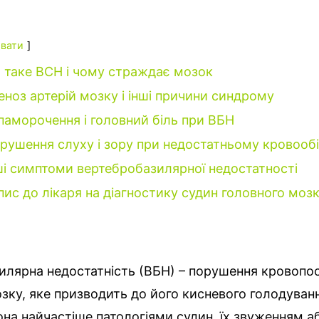
вати
 таке ВСН і чому страждає мозок
еноз артерій мозку і інші причини синдрому
паморочення і головний біль при ВБН
рушення слуху і зору при недостатньому кровообі
ші симптоми вертебробазилярної недостатності
пис до лікаря на діагностику судин головного моз
илярна недостатність (ВБН) – порушення кровопо
зку, яке призводить до його кисневого голодуван
на найчастіше патологіями судин, їх звуженням а