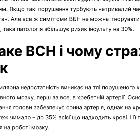
ям. Якщо такі порушення турбують нетривалий час
ан. Але все ж симптоми ВБН не можна ігнорувати,
 така патологія збільшує ризик інсульту на 30%.
аке ВСН і чому стр
к
лярна недостатність виникає на тлі порушеного к
вного мозку, перш за все, в хребетній артерії. Осн
ння голови забезпечує сонна артерія, однак на х
еж чимало – до 35% всієї що надходить крові. І її п
 на роботі мозку.