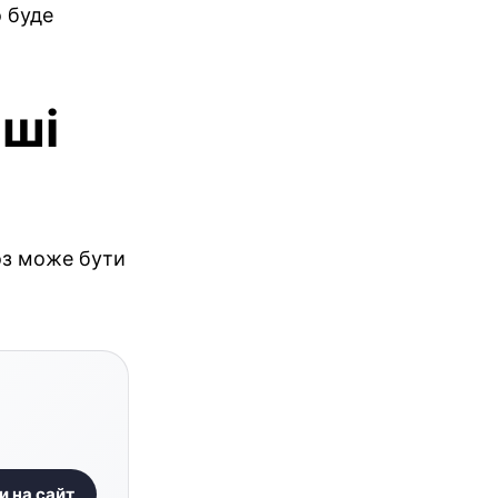
 буде
нші
оз може бути
и на сайт