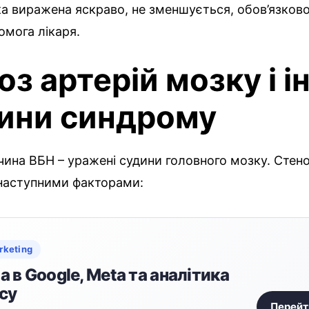
а виражена яскраво, не зменшується, обов’язково
омога лікаря.
з артерій мозку і і
ини синдрому
чина ВБН – уражені судини головного мозку. Стен
наступними факторами:
rketing
 в Google, Meta та аналітика
су
Перейт