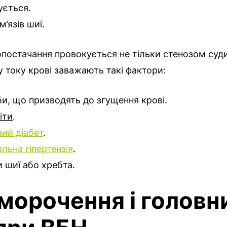
ється.
’язів шиї.
постачання провокується не тільки стенозом судин
току крові заважають такі фактори:
и, що призводять до згущення крові.
іти
.
ий діабет
.
альна гіпертензія
.
 шиї або хребта.
морочення і головн