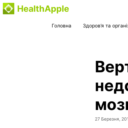
Перейти
HealthApple
до
вмісту
Головна
Здоров’я та орган
Вер
нед
моз
27 Березня, 20