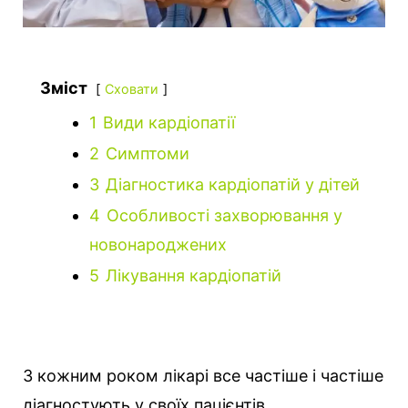
Зміст
Сховати
1
Види кардіопатії
2
Симптоми
3
Діагностика кардіопатій у дітей
4
Особливості захворювання у
новонароджених
5
Лікування кардіопатій
З кожним роком лікарі все частіше і частіше
діагностують у своїх пацієнтів