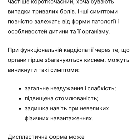
частіше короткочасний, хоча бувають
випадки тривалих болів. Інші симптоми
повністю залежать від форми патології і
особливостей дитини та її організму.
При функціональній кардіопатії через те, що
органи гірше збагачуються киснем, можуть
виникнути такі симптоми:
загальне нездужання і слабкість;
підвищена стомлюваність;
задишка навіть при невеликих
фізичних навантаженнях.
Диспластична форма може