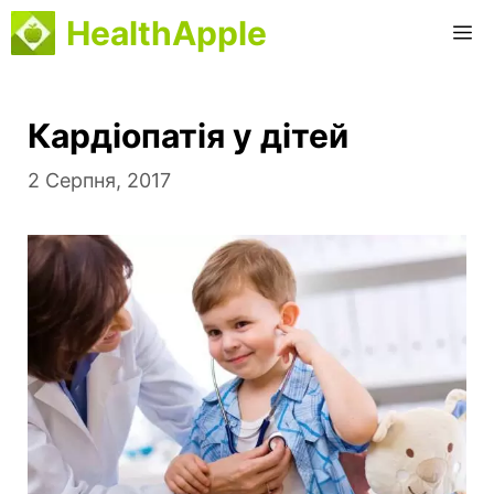
Перейти
HealthApple
М
до
вмісту
Кардіопатія у дітей
2 Серпня, 2017