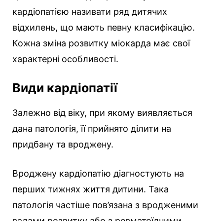
кардіопатією називати ряд дитячих
відхилень, що мають певну класифікацію.
Кожна зміна розвитку міокарда має свої
характерні особливості.
Види кардіопатії
Залежно від віку, при якому виявляється
дана патологія, її прийнято ділити на
придбану та вроджену.
Вроджену кардіопатію діагностують на
перших тижнях життя дитини. Така
патологія частіше пов’язана з вродженими
вадами розвитку або з ревматоїдними