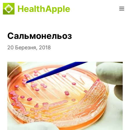
Перейти
HealthApple
М
до
вмісту
Сальмонельоз
20 Березня, 2018