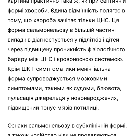
картина практично така ж, як при септичній
формі хвороби. Єдина відмінність полягає в
тому, що хвороба зачіпає тільки ЦНС. Ця
форма сальмонельозу в більшій частині
випадків діагностується у підлітків і дітей
через підвищену проникність фізіологічного
бар’єру між ЦНС і кровоносною системою.
Крім ШКТ-симптоматики менінгіальна
форма супроводжується мозковими
симптомами, такими як судоми, блювота,
пульсація джерельця у новонароджених,
підвищений тонус м’язів потилиці.
Ознаки сальмонельозу в субклінічній формі,
а також носійство ніяк не проявляються