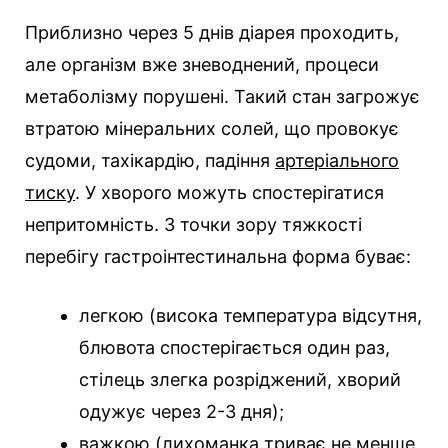
Приблизно через 5 днів діарея проходить,
але організм вже зневоднений, процеси
метаболізму порушені. Такий стан загрожує
втратою мінеральних солей, що провокує
судоми, тахікардію, падіння
артеріального
тиску
. У хворого можуть спостерігатися
непритомність. З точки зору тяжкості
перебігу гастроінтестинальна форма буває:
легкою (висока температура відсутня,
блювота спостерігається один раз,
стілець злегка розріджений, хворий
одужує через 2-3 дня);
важкою (лихоманка триває не менше