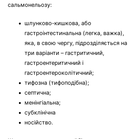
сальмонельозу:
шлунково-кишкова, або
гастроінтестинальна (легка, важка),
яка, в свою чергу, підрозділяється на
три варіанти – гастритичний,
гастроентеритичний і
гастроентероколітичний;
тифозна (тифоподібна);
септична;
менінгіальна;
субклінічна
носійство.