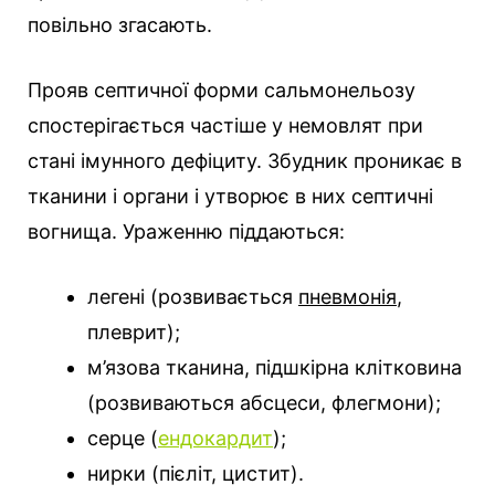
повільно згасають.
Прояв септичної форми сальмонельозу
спостерігається частіше у немовлят при
стані імунного дефіциту. Збудник проникає в
тканини і органи і утворює в них септичні
вогнища. Ураженню піддаються:
легені (розвивається
пневмонія
,
плеврит);
м’язова тканина, підшкірна клітковина
(розвиваються абсцеси, флегмони);
серце (
ендокардит
);
нирки (пієліт, цистит).