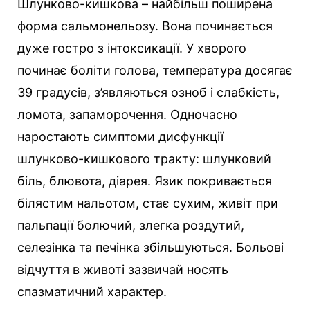
Шлунково-кишкова – найбільш поширена
форма сальмонельозу. Вона починається
дуже гостро з інтоксикації. У хворого
починає боліти голова, температура досягає
39 градусів, з’являються озноб і слабкість,
ломота, запаморочення. Одночасно
наростають симптоми дисфункції
шлунково-кишкового тракту: шлунковий
біль, блювота, діарея. Язик покривається
білястим нальотом, стає сухим, живіт при
пальпації болючий, злегка роздутий,
селезінка та печінка збільшуються. Больові
відчуття в животі зазвичай носять
спазматичний характер.