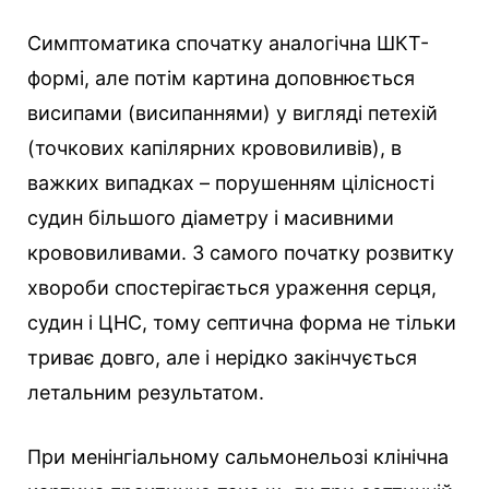
Симптоматика спочатку аналогічна ШКТ-
формі, але потім картина доповнюється
висипами (висипаннями) у вигляді петехій
(точкових капілярних крововиливів), в
важких випадках – порушенням цілісності
судин більшого діаметру і масивними
крововиливами. З самого початку розвитку
хвороби спостерігається ураження серця,
судин і ЦНС, тому септична форма не тільки
триває довго, але і нерідко закінчується
летальним результатом.
При менінгіальному сальмонельозі клінічна