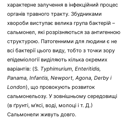
характерне залучення в інфекційний процес
органів травного тракту. Збудниками
хвороби виступає велика група бактерій –
сальмонел, які розрізняються за антигенною
структурою. Патогенними для людини є не
всі бактерії цього виду, тобто з точки зору
епідеміології виділяють кілька окремих
варіантів: (S
. Тyphimurium, Еnteritidis,
Рanama, Infantis, Newport, Agona, Derby і
London
), що провокують розвиток
сальмонельозу. У зовнішньому середовищі
(в ґрунті, м’ясі, воді, молоці і т. Д.)
Сальмонели живуть довго.