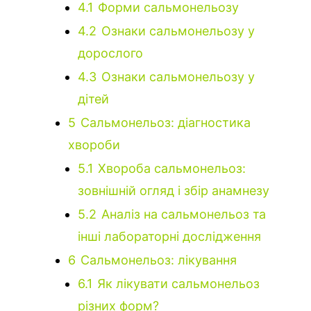
4.1
Форми сальмонельозу
4.2
Ознаки сальмонельозу у
дорослого
4.3
Ознаки сальмонельозу у
дітей
5
Сальмонельоз: діагностика
хвороби
5.1
Хвороба сальмонельоз:
зовнішній огляд і збір анамнезу
5.2
Аналіз на сальмонельоз та
інші лабораторні дослідження
6
Сальмонельоз: лікування
6.1
Як лікувати сальмонельоз
різних форм?