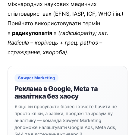
міжнародних наукових медичних
співтовариствах (EFNS, IASP, ICF, WHO і ін.)
Прийнято використовувати термін
«
радикулопатія
»
(radiculopathy; лат.
Radicula – корінець + грец. рathos –
страждання, хвороба).
Sawyer Marketing
Реклама в Google, Meta та
аналітика без хаосу
Якщо ви просуваєте бізнес і хочете бачити не
просто кліки, а заявки, продажі та зрозумілу
аналітику — команда Sawyer Marketing
допоможе налаштувати Google Ads, Meta Ads,
GA4 та відстеження конверсій.