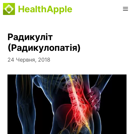
Перейти
HealthApple
M
до
вмісту
Радикуліт
(Радикулопатія)
24 Червня, 2018