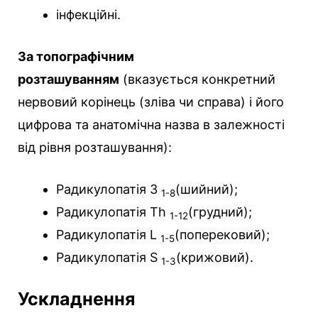
інфекційні.
За топографічним
розташуванням
(вказується конкретний
нервовий корінець (зліва чи справа) і його
цифрова та анатомічна назва в залежності
від рівня розташування):
Радикулопатія З
(шийний);
1-8
Радикулопатія Th
(грудний);
1-12
Радикулопатія L
(поперековий);
1-5
Радикулопатія S
(крижовий).
1-3
Ускладнення