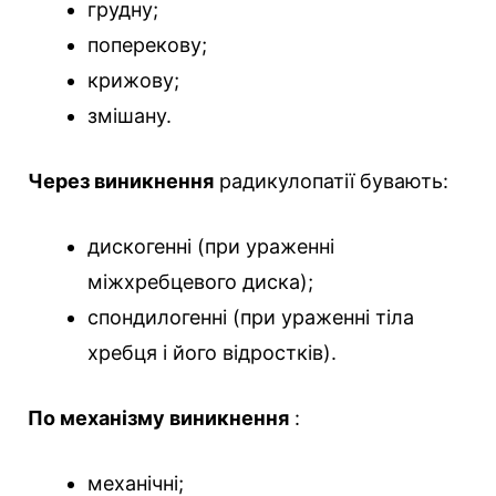
грудну;
поперекову;
крижову;
змішану.
Через виникнення
радикулопатії бувають:
дискогенні (при ураженні
міжхребцевого диска);
спондилогенні (при ураженні тіла
хребця і його відростків).
По механізму виникнення
:
механічні;