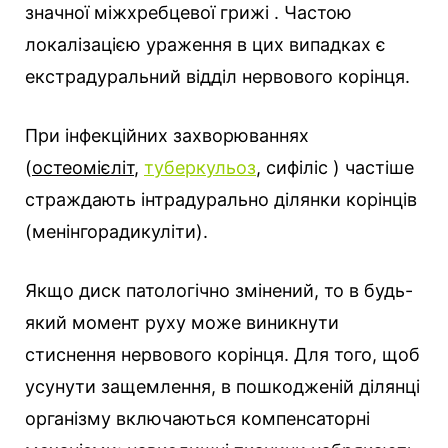
значної міжхребцевої грижі . Частою
локалізацією ураження в цих випадках є
екстрадуральний відділ нервового корінця.
При інфекційних захворюваннях
(
остеомієліт
,
туберкульоз
, сифіліс ) частіше
страждають інтрадурально ділянки корінців
(менінгорадикуліти).
Якщо диск патологічно змінений, то в будь-
який момент руху може виникнути
стиснення нервового корінця. Для того, щоб
усунути защемлення, в пошкодженій ділянці
організму включаються компенсаторні