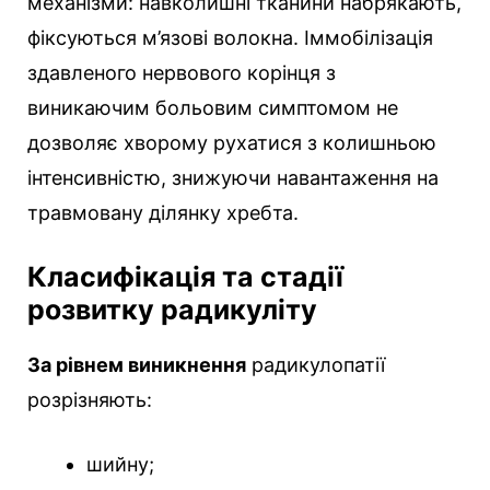
механізми: навколишні тканини набрякають,
фіксуються м’язові волокна. Іммобілізація
здавленого нервового корінця з
виникаючим больовим симптомом не
дозволяє хворому рухатися з колишньою
інтенсивністю, знижуючи навантаження на
травмовану ділянку хребта.
Класифікація та стадії
розвитку радикуліту
За рівнем виникнення
радикулопатії
розрізняють:
шийну;