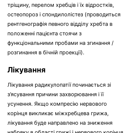
тріщину, перелом хребців і їх відростків,
остеопороз і спондилолістез (проводиться
рентгенографія певного відділу хребта в
положенні пацієнта стоячи з
функціональними пробами на згинання /
розгинання в бічній проекції).
Лікування
Лікування радикулопатії починається зі
з’ясування причини захворювання і її
усунення. Якщо компресію нервового
корінця викликає міжхребцева грижа,
лікування буде направлено на зниження
набряку в області грижі і нервового корінця