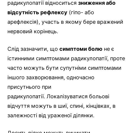
радикулопатії відноситься
зниження або
відсутність рефлексу
(гіпо- або
арефлексія), участь в якому бере вражений
нервовий корінець.
Слід зазначити, що
симптоми болю
не є
істинними симптомами радикулопатії, проте
часто можуть бути супутніми симптомами
іншого захворювання, одночасно
присутнього при
радикулопатії. Локалізуватися больові
відчуття можуть в шиї, спині, кінцівках, в
залежності від ураженої ділянки.
Досить рідко можуть виникати