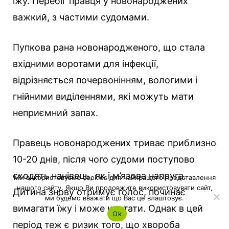
їжу. Перебіг правця у новонароджених
важкий, з частими судомами.
Пупкова рана новонародженого, що стала
вхідними воротами для інфекції,
відрізняється почервонінням, вологими і
гнійними виділеннями, які можуть мати
неприємний запах.
Правець новонароджених триває приблизно
10-20 днів, після чого судоми поступово
сходять нанівець, як і м’язова напруга.
Ми використовуємо cookies для найкращого представлення
нашого сайту. Якщо Ви продовжите використовувати сайт,
Дитина знову отримує голос, починає
ми будемо вважати що Вас це влаштовує.
вимагати їжу і може ковтати. Однак в цей
Ok
період теж є ризик того, що хвороба