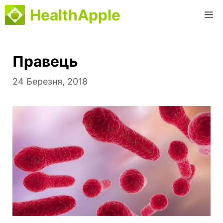
Перейти
HealthApple
M
до
вмісту
Правець
24 Березня, 2018