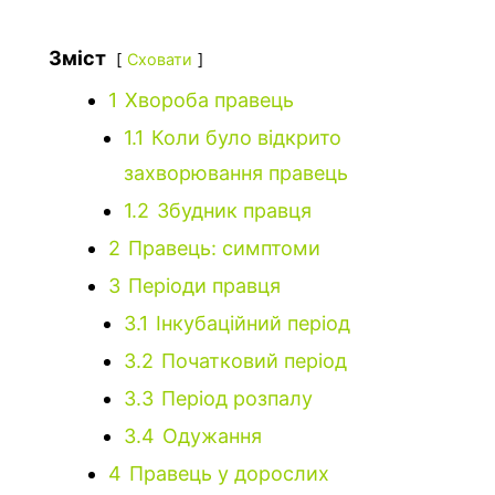
Зміст
Сховати
1
Хвороба правець
1.1
Коли було відкрито
захворювання правець
1.2
Збудник правця
2
Правець: симптоми
3
Періоди правця
3.1
Інкубаційний період
3.2
Початковий період
3.3
Період розпалу
3.4
Одужання
4
Правець у дорослих