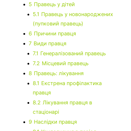
5
Правець у дітей
5.1
Правець у новонароджених
(пупковий правець)
6
Причини правця
7
Види правця
7.1
Генералізований правець
7.2
Місцевий правець
8
Правець: лікування
8.1
Екстрена профілактика
правця
8.2
Лікування правця в
стаціонарі
9
Наслідки правця