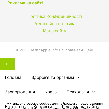
Реклама на сайті
Політика Конфіденційності
Редакційна політика
Мапа сайту
© 2026 HealthApple.info Всі права захищені.
Закрити
тему
Головна
Здоров’я та організм
Захворювання
Краса
Психологія
Ми використовуємо cookies для найкращого представлення
Всі статті
Контакти
Реклама на сайті
нашого сайту. Якщо Ви продовжите використовувати сайт,