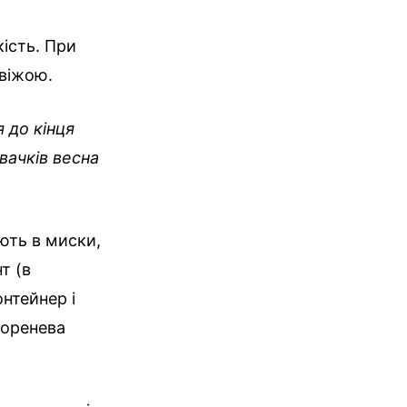
ість. При
свіжою.
 до кінця
овачків весна
ють в миски,
т (в
онтейнер і
коренева