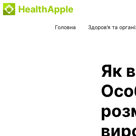
Перейти
HealthApple
до
вмісту
Головна
Здоров’я та орган
Як 
Осо
роз
вир