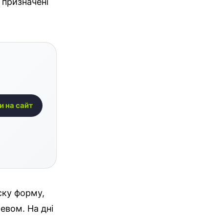
 призначені
и на сайт
ску форму,
евом. На дні