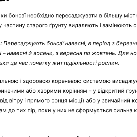
ки бонсаї необхідно пересаджувати в більшу містк
 частину старого ґрунту видаляють і замінюють 
а
:
Пересаджують бонсаї навесні, в період з березня
ні – навесні й восени, з вересня по жовтень. Для н
ьки це час початку життєдіяльності рослин.
ильною і здоровою кореневою системою висаджу
виненими або хворими корінням – у відкритий ґрун
ід вітру і прямого сонця місці) або у звичайний к
м до тих пір, поки у них не сформується сильна 