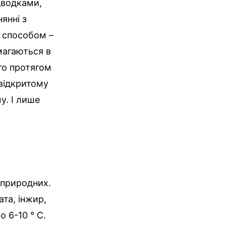
дводками,
янні з
 способом –
магаються в
го протягом
 відкритому
у. І лише
 природних.
та, інжир,
о 6-10 ° С.