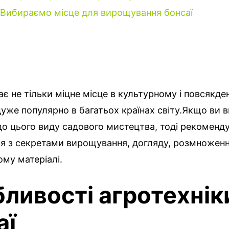
Вибираємо місце для вирощування бонсаї
є не тільки міцне місце в культурному і повсякде
 дуже популярно в багатьох країнах світу.
Якщо ви 
до цього виду садового мистецтва, тоді рекоменд
я з секретами вирощування, догляду, розмноженн
ому матеріалі.
ливості агротехнік
аї