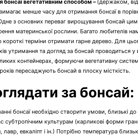
 бонсаї вегетативним способом –
(держаком, ві
имагає менше часу для отримання бонсаї в порівн
 Одне з основних переваг вирощування бонсай цим
рення материнської рослини. Багато любителів на
короткі терміни отримати гарне дерево. Для цьо
ків утримання та догляд за бонсай проводиться у
еликих контейнерах, формуючи вегетативну систем
 років пересаджують бонсай в плоску місткість.
оглядати за
бонсай:
нні бонсаї необхідно створити умови, близькі до
с субтропічним культурам (карликові форми грана
 лавр, евкаліпт і ін.) Потрібно температура близьк