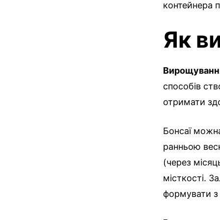
контейнера 
Як в
Вирощування
способів ств
отримати зд
Бонсаї можна
ранньою весн
(через місяць
місткості. З
формувати з 