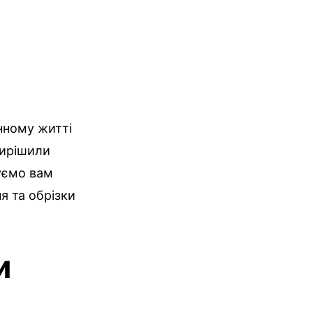
нному житті
вирішили
уємо вам
я та обрізки
и