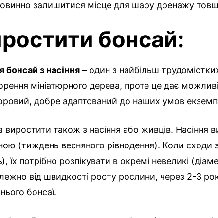
повинно залишитися місце для шару дренажу товщ
иростити бонсай:
 бонсай з насіння
– один з найбільш трудомістких
орення мініатюрного дерева, проте це дає можлив
оровий, добре адаптований до наших умов екземп
 виростити також з насіння або живців. Насіння в
ою (тиждень весняного рівнодення). Коли сходи 
), їх потрібно розпікувати в окремі невеликі (діам
алежно від швидкості росту рослини, через 2-3 р
нього бонсаї.