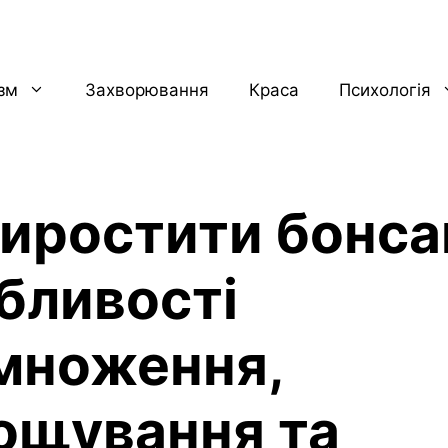
ізм
Захворювання
Краса
Психологія
виростити бонса
бливості
множення,
ощування та