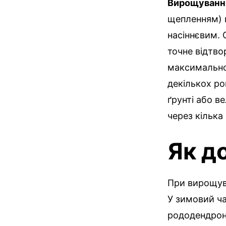
Вирощування
щепленням) в
насіннєвим.
точне відтво
максимально 
декількох ро
ґрунті або в
через кілька
Як д
При вирощува
У зимовий ча
рододендрон,