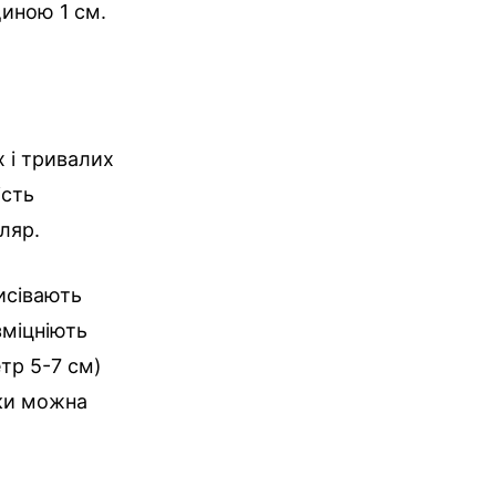
иною 1 см.
 і тривалих
ість
ляр.
исівають
зміцніють
етр 5-7 см)
оки можна