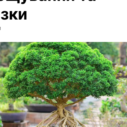
ізки
1