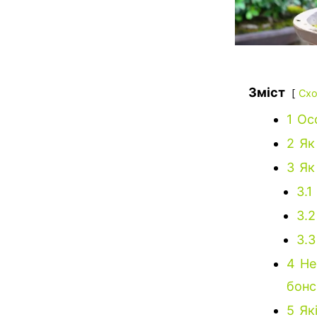
Зміст
Схо
1
Ос
2
Як
3
Як
3.1
3.2
3.3
4
Не
бонс
5
Як