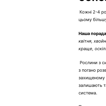
Кожні 2-4 ро
цьому більшу
Наша порад
квітня, хвой
краще, оскіл
Рослини з с
з погано роз
захищеному в
залишають та
система.