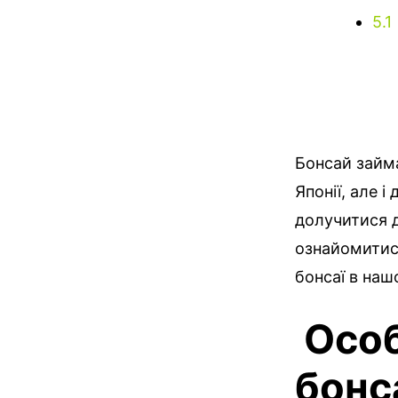
5.1
Бонсай займа
Японії, але і
долучитися 
ознайомитис
бонсаї в наш
Особ
бонс