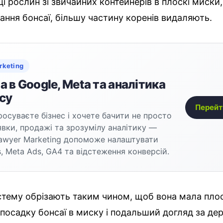
і рослин зі звичайних контейнерів в плоскі миски,
ння бонсаї, більшу частину коренів видаляють.
rketing
 в Google, Meta та аналітика
су
Перейт
осуваєте бізнес і хочете бачити не просто
аявки, продажі та зрозумілу аналітику —
awyer Marketing допоможе налаштувати
, Meta Ads, GA4 та відстеження конверсій.
стему обрізають таким чином, щоб вона мала пло
посадку бонсаї в миску і подальший догляд за дер