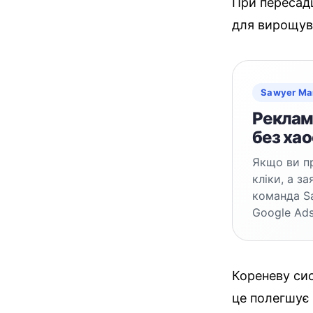
При пересадц
для вирощува
Sawyer Ma
Реклама
без хао
Якщо ви пр
кліки, а з
команда S
Google Ads
Кореневу си
це полегшує 