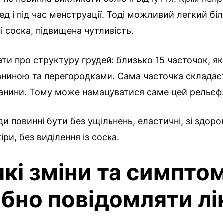
ред і під час менструації. Тоді можливий легкий бі
ні соска, підвищена чутливість.
ати про структуру грудей: близько 15 часточок, які
ниною та перегородками. Сама часточка складаєт
канини. Тому може намацуватися саме цей рельєф
ди повинні бути без ущільнень, еластичні, зі здор
ри, без виділення із соска.
які зміни та симпто
ібно повідомляти лі