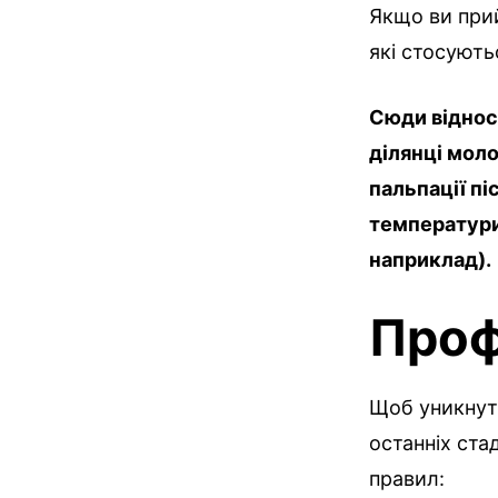
Якщо ви прий
які стосують
Сюди відноси
ділянці моло
пальпації пі
температури 
наприклад).
Проф
Щоб уникнути
останніх ста
правил: