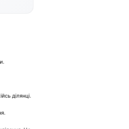
и.
йсь ділянці.
ня.