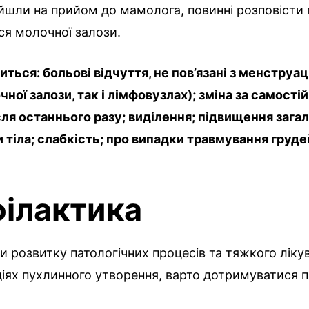
шли на прийом до мамолога, повинні розповісти п
ся молочної залози.
ться: больові відчуття, не пов’язані з менструац
чної залози, так і лімфовузлах); зміна за самостій
сля останнього разу; виділення; підвищення зага
тіла; слабкість; про випадки травмування грудей
ілактика
 розвитку патологічних процесів та тяжкого ліку
діях пухлинного утворення, варто дотримуватися 