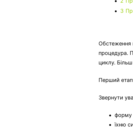
2
Пр
3
Пр
Обстеження м
процедура. П
циклу. Біль
Перший етап 
Звернути ува
форму 
їхню с