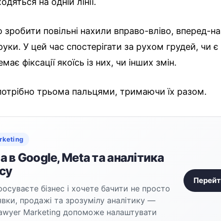
одяться на одній лінії.
о зробити повільні нахили вправо-вліво, вперед-на
руки. У цей час спостерігати за рухом грудей, чи 
емає фіксації якоїсь із них, чи інших змін.
потрібно трьома пальцями, тримаючи їх разом.
rketing
 в Google, Meta та аналітика
су
Перейт
осуваєте бізнес і хочете бачити не просто
аявки, продажі та зрозумілу аналітику —
awyer Marketing допоможе налаштувати