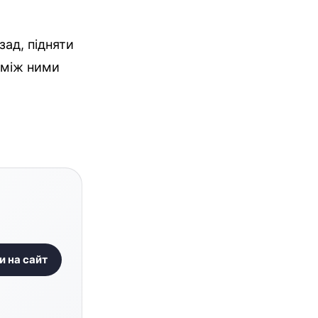
зад, підняти
є між ними
и на сайт