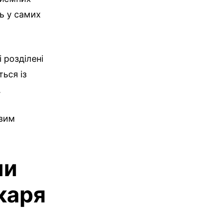
ль у самих
 розділені
ься із
.
овим
ми
каря