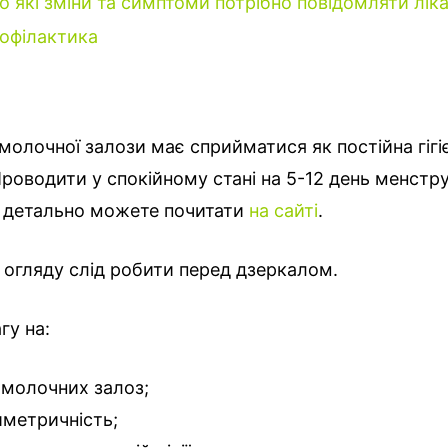
о які зміни та симптоми потрібно повідомляти лік
офілактика
олочної залози має сприйматися як постійна гігі
роводити у спокійному стані на 5-12 день менстр
ш детально можете почитати
на сайті
.
огляду слід робити перед дзеркалом.
гу на:
молочних залоз;
иметричність;