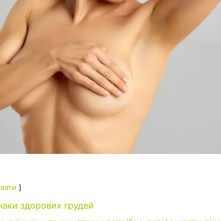
вати
наки здорових грудей