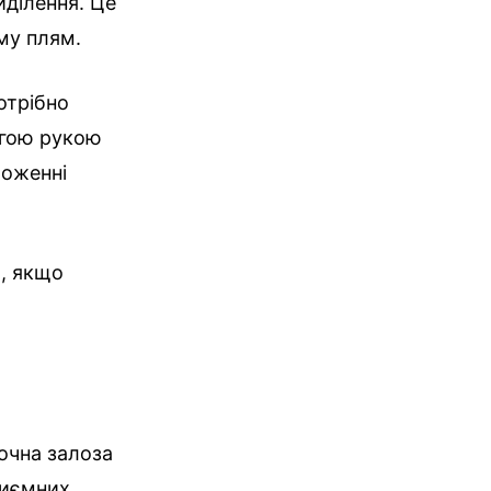
иділення. Це
му плям.
отрібно
ругою рукою
ложенні
и, якщо
лочна залоза
риємних