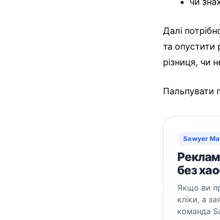
чи знах
Далі потрібн
та опустити 
різниця, чи н
Пальпувати 
Sawyer Ma
Реклама
без хао
Якщо ви пр
кліки, а з
команда S