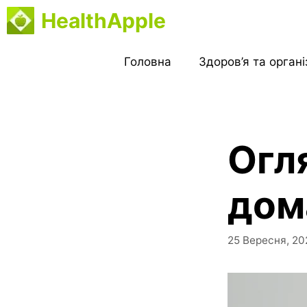
Перейти
HealthApple
до
вмісту
Головна
Здоров’я та орган
Огл
дом
25 Вересня, 20