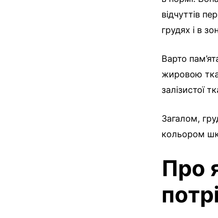
відчуттів пе
грудях і в зо
Варто пам’ят
жировою тка
залізистої т
Загалом, гру
кольором шкі
Про 
потр