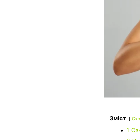
Зміст
Схо
1
Оз