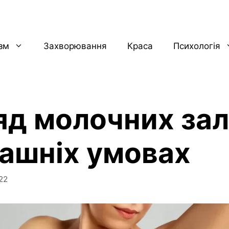
ізм
Захворювання
Краса
Психологія
яд молочних зал
ашніх умовах
22