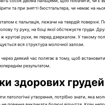
віть сосок двома пальцями, щоб побачити, чи є в
рити та при знятті бюстгальтера, чи немає на ньо
тапом є пальпація, лежачи на твердій поверхні. П
голову ту руку, на боці якої обстежуєте груди. Д
 ж кругові рухи, як перед дзеркалом. У такому по
цується вся структура молочної залози.
через деякий час полягає в тому, щоб встановит
попереднім результатом.
ки здорових грудей
ти патологічні утворення, потрібно знати, яка мо
а не повинна викликати болючі відчуття. Крім неп