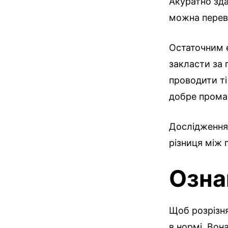
Акуратно зда
можна переві
Остаточним е
закласти за 
проводити ті
добре прома
Дослідження 
різниця між 
Озна
Щоб розрізня
в нормі. Вон