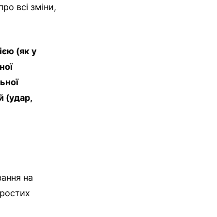
ро всі зміни,
ією (як у
ної
льної
 (удар,
вання на
простих