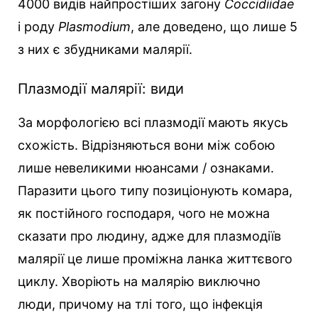
4000 видів найпростіших загону
Coccidiidae
і роду
Plasmodium
, але доведено, що лише 5
з них є збудниками малярії.
Плазмодії малярії: види
За морфологією всі плазмодії мають якусь
схожість. Відрізняються вони між собою
лише невеликими нюансами / ознаками.
Паразити цього типу позиціонують комара,
як постійного господаря, чого не можна
сказати про людину, адже для плазмодіїв
малярії це лише проміжна ланка життєвого
циклу. Хворіють на малярію виключно
люди, причому на тлі того, що інфекція