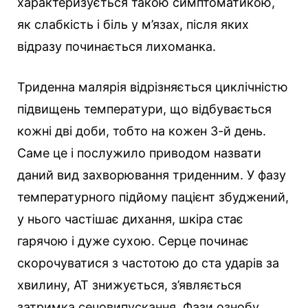
характеризується такою симптоматикою,
як слабкість і біль у м’язах, після яких
відразу починається лихоманка.
Триденна малярія відрізняється циклічністю
підвищень температури, що відбувається
кожні дві доби, тобто на кожен 3-й день.
Саме це і послужило приводом назвати
даний вид захворювання триденним. У фазу
температурного підйому пацієнт збуджений,
у нього частішає дихання, шкіра стає
гарячою і дуже сухою. Серце починає
скорочуватися з частотою до ста ударів за
хвилину, АТ знижується, з’являється
затримка сечовипускання. Фази ознобу,