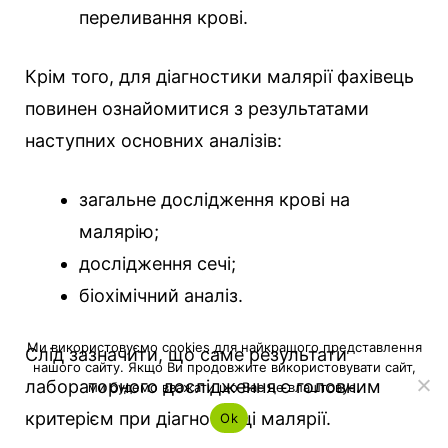
переливання крові.
Крім того, для діагностики малярії фахівець
повинен ознайомитися з результатами
наступних основних аналізів:
загальне дослідження крові на
малярію;
дослідження сечі;
біохімічний аналіз.
Ми використовуємо cookies для найкращого представлення
Слід зазначити, що саме результати
нашого сайту. Якщо Ви продовжите використовувати сайт,
лабораторного дослідження є головним
ми будемо вважати що Вас це влаштовує.
критерієм при діагностиці малярії.
Ok