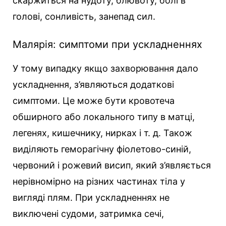
скаржиться на нудоту, блювоту, болі в
голові, сонливість, занепад сил.
Малярія: симптоми при ускладненнях
У тому випадку якщо захворювання дало
ускладнення, з’являються додаткові
симптоми. Це може бути кровотеча
обширного або локального типу в матці,
легенях, кишечнику, нирках і т. д. Також
виділяють геморагічну фіолетово-синій,
червоний і рожевий висип, який з’являється
нерівномірно на різних частинах тіла у
вигляді плям. При ускладненнях не
виключені судоми, затримка сечі,