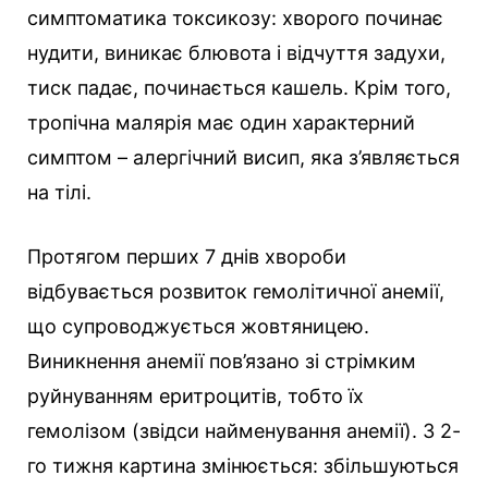
симптоматика токсикозу: хворого починає
нудити, виникає блювота і відчуття задухи,
тиск падає, починається кашель. Крім того,
тропічна малярія має один характерний
симптом – алергічний висип, яка з’являється
на тілі.
Протягом перших 7 днів хвороби
відбувається розвиток гемолітичної анемії,
що супроводжується жовтяницею.
Виникнення анемії пов’язано зі стрімким
руйнуванням еритроцитів, тобто їх
гемолізом (звідси найменування анемії). З 2-
го тижня картина змінюється: збільшуються