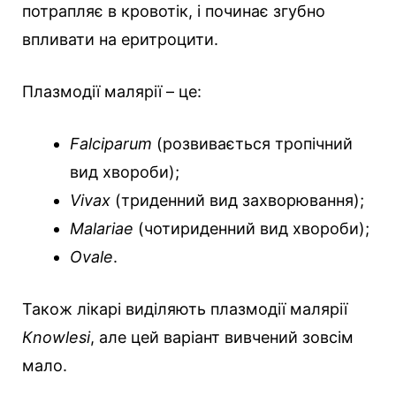
потрапляє в кровотік, і починає згубно
впливати на еритроцити.
Плазмодії малярії – це:
Falciparum
(розвивається тропічний
вид хвороби);
Vivax
(триденний вид захворювання);
Malariae
(чотириденний вид хвороби);
Ovale
.
Також лікарі виділяють плазмодії малярії
Кnowlesi
, але цей варіант вивчений зовсім
мало.