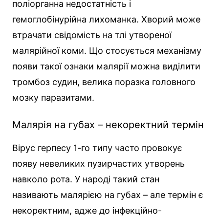
поліорганна недостатність і
гемоглобінурійна лихоманка. Хворий може
втрачати свідомість на тлі утвореної
малярійної коми. Що стосується механізму
появи такої ознаки малярії можна виділити
тромбоз судин, велика поразка головного
мозку паразитами.
Малярія на губах – некоректний термін
Вірус герпесу 1-го типу часто провокує
появу невеликих пузирчастих утворень
навколо рота. У народі такий стан
називають малярією на губах – але термін є
некоректним, адже до інфекційно-