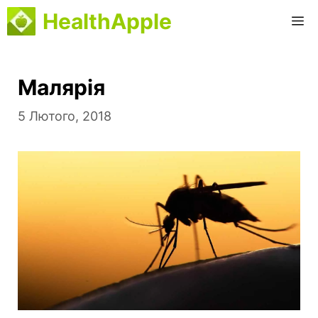
Перейти
HealthApple
M
до
вмісту
Малярія
5 Лютого, 2018