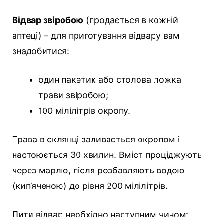
Відвар звіробою
(продається в кожній
аптеці) – для приготування відвару вам
знадобитися:
один пакетик або столова ложка
трави звіробою;
100 мілілітрів окропу.
Трава в склянці заливається окропом і
настоюється 30 хвилин. Вміст проціджують
через марлю, після розбавляють водою
(кип’яченою) до рівня 200 мілілітрів.
Пити відвар необхідно наступним чином: