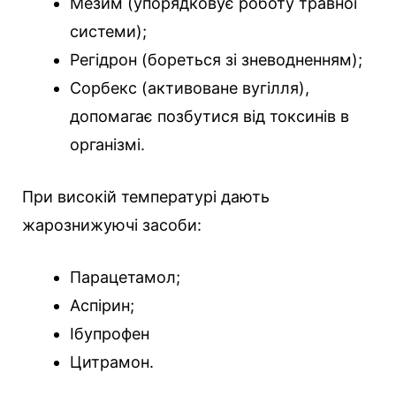
Мезим (упорядковує роботу травної
системи);
Регідрон (бореться зі зневодненням);
Сорбекс (активоване вугілля),
допомагає позбутися від токсинів в
організмі.
При високій температурі дають
жарознижуючі засоби:
Парацетамол;
Аспірин;
Ібупрофен
Цитрамон.