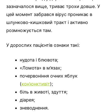
зазначалося вище, триває трохи довше. У
цей момент забрався вірус проникає в
шлунково-кишковий тракт і активно
розмножується там.
У дорослих пацієнтів ознаки такі:
нудота і блювота;
«Ломота» в м’язах;
почервоніння очних яблук
(
кон’юнктивіт
);
біль в животі, здуття;
діарея;
зневоднення.