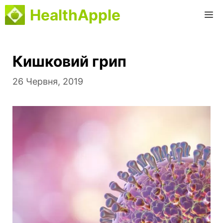
Перейти
HealthApple
М
до
вмісту
Кишковий грип
26 Червня, 2019