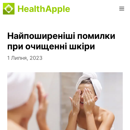
Перейти
HealthApple
М
до
вмісту
Найпоширеніші помилки
при очищенні шкіри
1 Липня, 2023