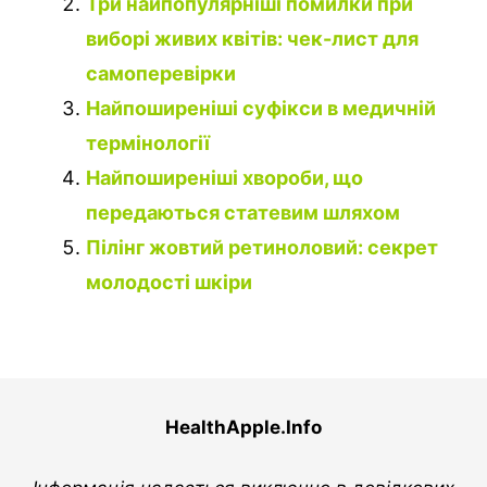
Три найпопулярніші помилки при
виборі живих квітів: чек-лист для
самоперевірки
Найпоширеніші суфікси в медичній
термінології
Найпоширеніші хвороби, що
передаються статевим шляхом
Пілінг жовтий ретиноловий: секрет
молодості шкіри
HealthApple.Info