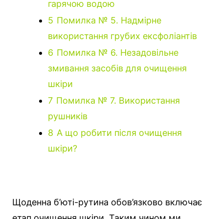
гарячою водою
5
Помилка № 5. Надмірне
використання грубих ексфоліантів
6
Помилка № 6. Незадовільне
змивання засобів для очищення
шкіри
7
Помилка № 7. Використання
рушників
8
А що робити після очищення
шкіри?
Щоденна б’юті-рутина обов’язково включає
етап очищення шкіри. Таким чином ми