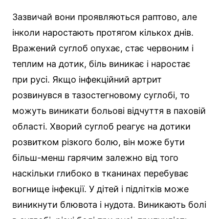
Зазвичай вони проявляються раптово, але
інколи наростають протягом кількох днів.
Вражений суглоб опухає, стає червоним і
теплим на дотик, біль виникає і наростає
при русі. Якщо інфекційний артрит
розвинувся в тазостегновому суглобі, то
можуть виникати больові відчуття в паховій
області. Хворий суглоб реагує на дотики
розвитком різкого болю, він може бути
більш-менш гарячим залежно від того
наскільки глибоко в тканинах перебуває
вогнище інфекції. У дітей і підлітків може
виникнути блювота і нудота. Виникають болі