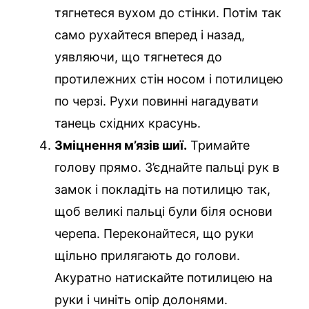
тягнетеся вухом до стінки. Потім так
само рухайтеся вперед і назад,
уявляючи, що тягнетеся до
протилежних стін носом і потилицею
по черзі. Рухи повинні нагадувати
танець східних красунь.
Зміцнення м’язів шиї.
Тримайте
голову прямо. З’єднайте пальці рук в
замок і покладіть на потилицю так,
щоб великі пальці були біля основи
черепа. Переконайтеся, що руки
щільно прилягають до голови.
Акуратно натискайте потилицею на
руки і чиніть опір долонями.