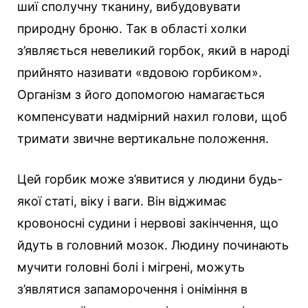
шиї сполучну тканину, вибудовувати
природну броню. Так в області холки
з’являється невеликий горбок, який в народі
прийнято називати «вдовою горбиком».
Організм з його допомогою намагається
компенсувати надмірний нахил голови, щоб
тримати звичне вертикальне положення.
Цей горбик може з’явитися у людини будь-
якої статі, віку і ваги. Він віджимає
кровоносні судини і нервові закінчення, що
йдуть в головний мозок. Людину починають
мучити головні болі і мігрені, можуть
з’являтися запаморочення і оніміння в