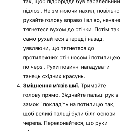
так, щоб підборіддя був паралельний
підлозі. Не змінюючи нахил, повільно
рухайте голову вправо і вліво, неначе
тягнетеся вухом до стінки. Потім так
само рухайтеся вперед і назад,
уявляючи, що тягнетеся до
протилежних стін носом і потилицею
по черзі. Рухи повинні нагадувати
танець східних красунь.
Зміцнення м’язів шиї.
Тримайте
голову прямо. З’єднайте пальці рук в
замок і покладіть на потилицю так,
щоб великі пальці були біля основи
черепа. Переконайтеся, що руки