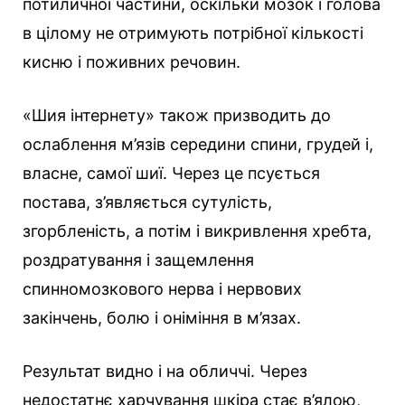
потиличної частини, оскільки мозок і голова
в цілому не отримують потрібної кількості
кисню і поживних речовин.
«Шия інтернету» також призводить до
ослаблення м’язів середини спини, грудей і,
власне, самої шиї. Через це псується
постава, з’являється сутулість,
згорбленість, а потім і викривлення хребта,
роздратування і защемлення
спинномозкового нерва і нервових
закінчень, болю і оніміння в м’язах.
Результат видно і на обличчі. Через
недостатнє харчування шкіра стає в’ялою,