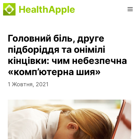
Перейти
HealthApple
M
до
вмісту
Головний біль, друге
підборіддя та онімілі
кінцівки: чим небезпечна
«комп’ютерна шия»
1 Жовтня, 2021