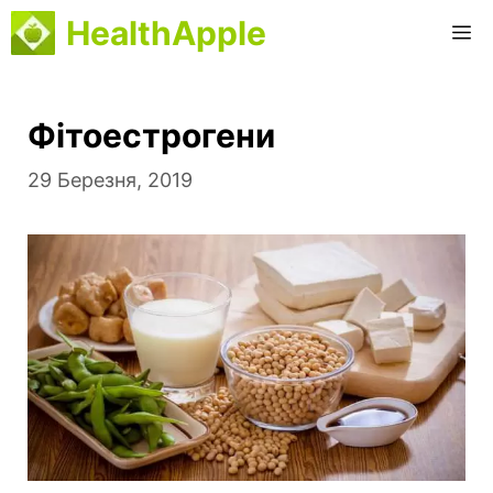
Перейти
HealthApple
М
до
вмісту
Фітоестрогени
29 Березня, 2019