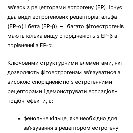
зв’язок з рецепторами естрогену (ЕР). Існує
два види естрогенових рецепторів: альфа
(EР-α) і бета (EР-β), – і багато фітоестрогенів
мають кілька вищу спорідненість з EР-β в
порівнянні з EР-α.
Ключовими структурними елементами, які
дозволяють фітоестрогенам зв’язуватися з
високою спорідненістю з естрогенними
рецепторами і демонструвати естрадіол-
подібні ефекти, є:
фенольне кільце, яке необхідно для
зв’язування з рецептором естрогену