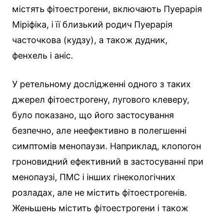
містять фітоестрогени, включають Пуерарія
Міріфіка, і її близький родич Пуерарія
часточкова (кудзу), а також дудник,
фенхель і аніс.
У ретельному дослідженні одного з таких
джерел фітоестрогену, лугового клеверу,
було показано, що його застосування
безпечно, але неефективно в полегшенні
симптомів менопаузи. Наприклад, клопогон
гроновидний ефективний в застосуванні при
менопаузі, ПМС і інших гінекологічних
розладах, але не містить фітоестрогенів.
Женьшень містить фітоестрогени і також