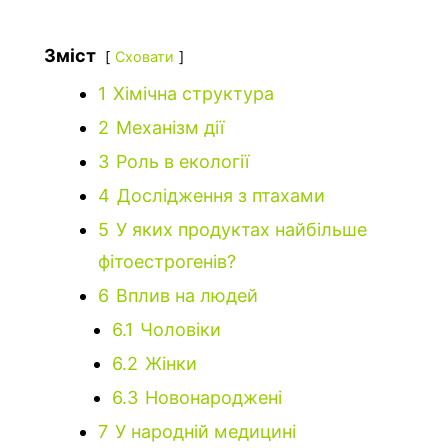
Зміст
Сховати
1
Хімічна структура
2
Механізм дії
3
Роль в екології
4
Дослідження з птахами
5
У яких продуктах найбільше
фітоестрогенів?
6
Вплив на людей
6.1
Чоловіки
6.2
Жінки
6.3
Новонароджені
7
У народній медицині