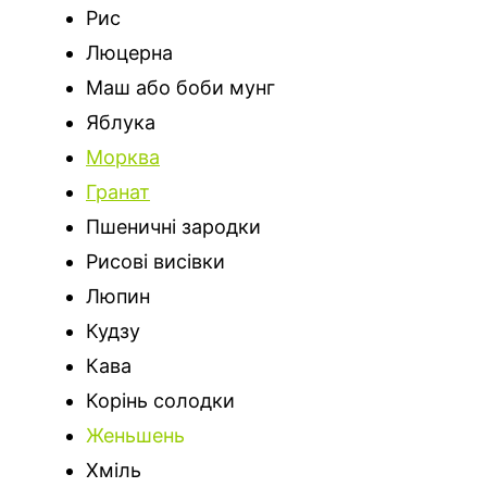
Рис
Люцерна
Маш або боби мунг
Яблука
Морква
Гранат
Пшеничні зародки
Рисові висівки
Люпин
Кудзу
Кава
Корінь солодки
Женьшень
Хміль