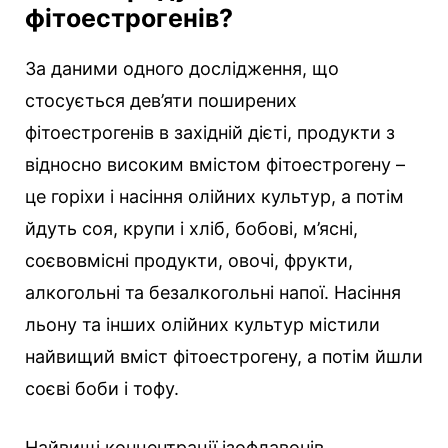
фітоестрогенів?
За даними одного дослідження, що
стосується дев’яти поширених
фітоестрогенів в західній дієті, продукти з
відносно високим вмістом фітоестрогену –
це горіхи і насіння олійних культур, а потім
йдуть соя, крупи і хліб, бобові, м’ясні,
соєвовмісні продукти, овочі, фрукти,
алкогольні та безалкогольні напої. Насіння
льону та інших олійних культур містили
найвищий вміст фітоестрогену, а потім йшли
соєві боби і тофу.
Найвищі концентрації ізофлавонів