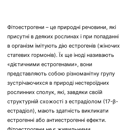
Фітоестрогени – це природні речовини, які
присутні в деяких рослинах і при попаданні
в організм імітують дію естрогенів (жіночих
статевих гормонів). Їх ще іноді називають
«дієтичними естрогенами», вони
представляють собою різноманітну групу
зустрічаючихся в природі нестероїдних
рослинних сполук, які, завдяки своїй
структурній схожості з естрадіолом (17-β-
естрадіол), мають здатність викликати
естрогенні або антиестрогенні ефекти.
Фітоестрогени не є живильними