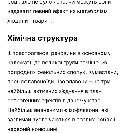
році, але не було ясно, чи можуть вони
надавати певний ефект на метаболізм
людини і тварин.
Хімічна структура
Фітоестрогенові речовини в основному
належать до великої групи заміщених
природних фенольних сполук. Куместани,
пренілфлавоноїди і ізофлавони – це три
найбільш активних з’єднання в плані
естрогенних ефектів в даному класі.
Найбільш вивченими є ізофлавони, які
зазвичай зустрічаються в соєвих бобах і
червоній конюшині.