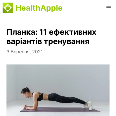
Перейти
HealthApple
М
до
вмісту
Планка: 11 ефективних
варіантів тренування
3 Вересня, 2021