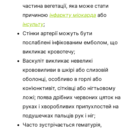
частина вегетації, яка може стати
причиною
інфаркту міокарда
або
інсульту
;
Стінки артерії можуть бути
послаблені інфікованим емболом, що
викликає кровотечу;
Васкуліт викликає невеликі
крововиливи в шкірі або слизовій
оболонці, особливо в горлі або
кон’юнктивіт, сітківці або нігтьовому
ложі; поява дрібних червоних цяток на
руках і хворобливих припухлостей на
подушечках пальців рук і ніг;
Часто зустрічається гематурія,