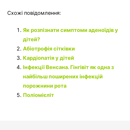
Схожі повідомлення:
Як розпізнати симптоми аденоїдів у
дітей?
Абіотрофія сітківки
Кардіопатія у дітей
Інфекції Венсана. Гінгівіт як одна з
найбільш поширених інфекцій
порожнини рота
Поліомієліт