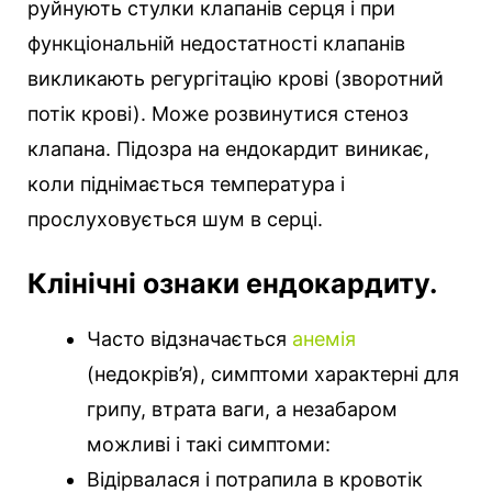
руйнують стулки клапанів серця і при
функціональній недостатності клапанів
викликають регургітацію крові (зворотний
потік крові). Може розвинутися стеноз
клапана. Підозра на ендокардит виникає,
коли піднімається температура і
прослуховується шум в серці.
Клінічні ознаки ендокардиту.
Часто відзначається
анемія
(недокрів’я), симптоми характерні для
грипу, втрата ваги, а незабаром
можливі і такі симптоми:
Відірвалася і потрапила в кровотік