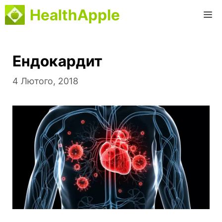
Перейти
HealthApple
M
до
вмісту
Ендокардит
4 Лютого, 2018