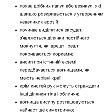
поява дрібних папул або везикул, які
швидко розкриваються з утворенням
невеликих ерозій;
починає виділятися ексудат,
з’являються ділянки постійного
мокнуття, які врешті-решт
покриваються корками;
висип при істинній екземі
передбачається вогнищами, які
мають нерівні краї;
крім кистей рук можуть страждати і
інші ділянки тіла і обличчя;
вогнища висипу розташовуються
найчастіше симетрично;