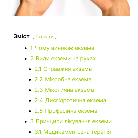
Зміст
Сховати
1
Чому виникає екзема
2
Види екземи на руках
2.1
Справжня екзема
2.2
Мікробна екзема
2.3
Мікотична екзема
2.4
Дисгідротична екзема
2.5
Професійна екзема
3
Принципи лікування екземи
3.1
Медикаментозна терапія