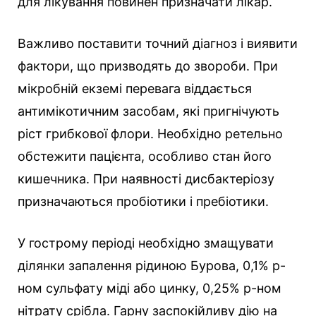
для лікування повинен призначати лікар.
Важливо поставити точний діагноз і виявити
фактори, що призводять до звороби. При
мікробній екземі перевага віддається
антимікотичним засобам, які пригнічують
ріст грибкової флори. Необхідно ретельно
обстежити пацієнта, особливо стан його
кишечника. При наявності дисбактеріозу
призначаються пробіотики і пребіотики.
У гострому періоді необхідно змащувати
ділянки запалення рідиною Бурова, 0,1% р-
ном сульфату міді або цинку, 0,25% р-ном
нітрату срібла. Гарну заспокійливу дію на