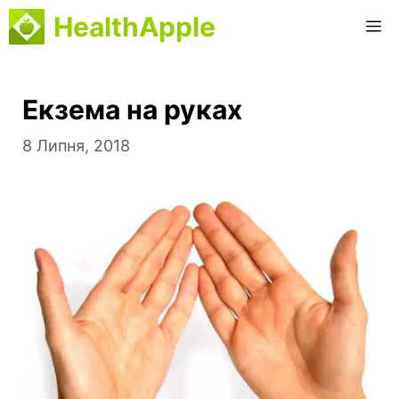
Перейти
HealthApple
М
до
вмісту
Екзема на руках
8 Липня, 2018