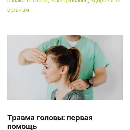
ознака та стани
,
Захворювання
,
Здоров'я та
організм
Травма головы: первая
помощь