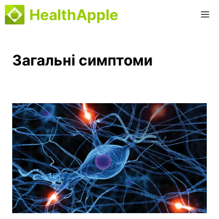
Перейти
HealthApple
М
до
вмісту
Загальні симптоми