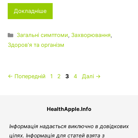
Докладніше
Категорії
Загальні симптоми
,
Захворювання
,
Здоров'я та організм
Сторінка
Сторінка
Сторінка
Сторінка
←
Попередній
1
2
3
4
Далі
→
HealthApple.Info
Інформація надається виключно в довідкових
цілях. Інформація для статей взята з