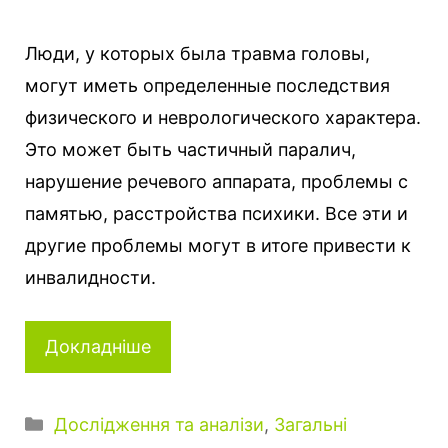
Люди, у которых была травма головы,
могут иметь определенные последствия
физического и неврологического характера.
Это может быть частичный паралич,
нарушение речевого аппарата, проблемы с
памятью, расстройства психики. Все эти и
другие проблемы могут в итоге привести к
инвалидности.
Докладніше
Категорії
Дослідження та аналізи
,
Загальні