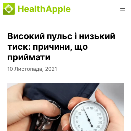
Перейти
HealthApple
М
до
вмісту
Високий пульс і низький
тиск: причини, що
приймати
10 Листопада, 2021