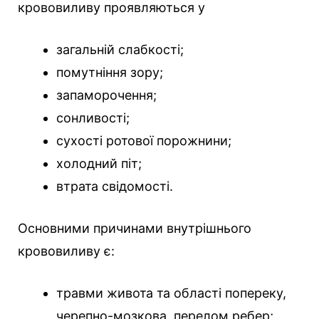
крововиливу проявляються у
загальній слабкості;
помутніння зору;
запаморочення;
сонливості;
сухості ротової порожнини;
холодний піт;
втрата свідомості.
Основними причинами внутрішнього
крововиливу є:
травми живота та області попереку,
черепно-мозкова, перелом ребер;